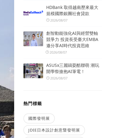
HDBank 取得越南歷來最大
規模國際銀團社會貸款
2026/08/07
創智動能強化AI與經營雙軸
競爭力 投資長受臺大EMBA
邀分享AI時代投資思維
2026/08/07
ASUSx三麗鷗耍酷聯萌 潮玩
開學祭搶抱AI筆電！
2026/08/07
熱門標籤
國際發明展
JDIE日本設計創意暨發明展