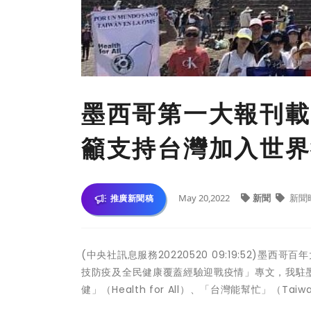
墨西哥第一大報刊載
籲支持台灣加入世界
May 20,2022
新聞
新聞
推廣新聞稿
(中央社訊息服務20220520 09:19:52)墨西
技防疫及全民健康覆蓋經驗迎戰疫情」專文，我駐
健」（Health for All）、「台灣能幫忙」（Ta