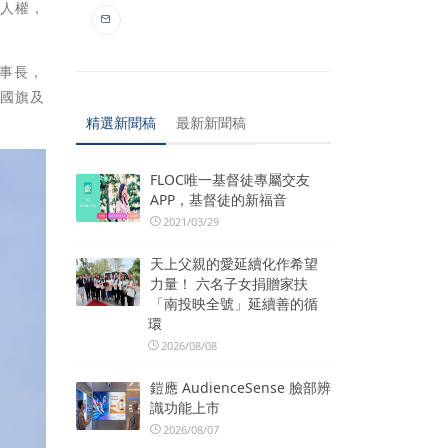
本人權，
幹事長，
持國旗及
精選新聞稿
最新新聞稿
FLOC唯一基督徒專屬交友
APP，基督徒的新福音
2021/03/29
天上父親的愛延續化作希望
力量！ 六名子女捐贈家扶
「南投映全號」延續善的循
環
2026/08/08
鎧應 AudienceSense 臉部辨
識功能上市
2026/08/07