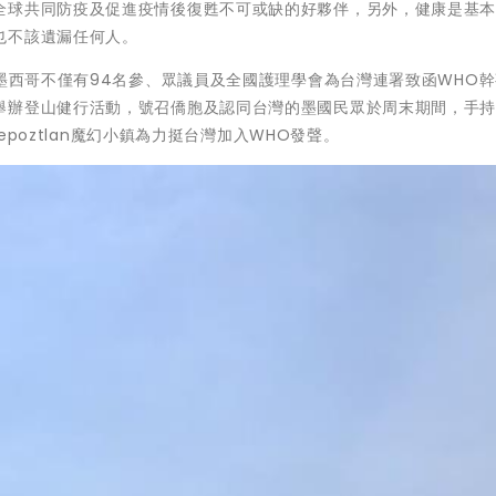
全球共同防疫及促進疫情後復甦不可或缺的好夥伴，另外，健康是基
也不該遺漏任何人。
，墨西哥不僅有94名參、眾議員及全國護理學會為台灣連署致函WHO
舉辦登山健行活動，號召僑胞及認同台灣的墨國民眾於周末期間，手
epoztlan魔幻小鎮為力挺台灣加入WHO發聲。