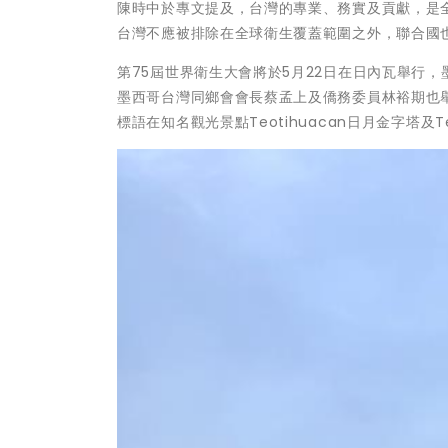
陳時中於專文提及，台灣的專業、務實及貢獻，是
台灣不應被排除在全球衛生覆蓋範圍之外，聯合國
第75屆世界衛生大會將於5月22日在日內瓦舉行
墨西哥台灣同鄉會會長蔡孟上及僑務委員林裕期也
標語在知名觀光景點Teotihuacan日月金字塔及T