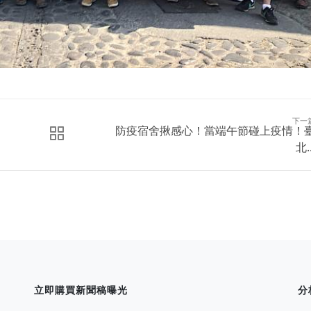
下一
防疫宿舍揪感心！當端午節碰上疫情！
北..
立即購買新聞稿曝光
分