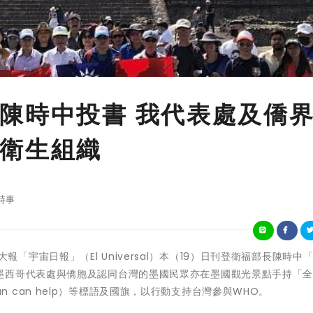
陳時中投書 我代表處及僑
衛生組織
時事
哥百年大報「宇宙日報」（El Universal）本（19）日刊登衛福部長陳時中
墨西哥代表處與僑胞及認同台灣的墨國民眾亦在墨國觀光景點手持「
iwan can help）等標語及國旗，以行動支持台灣參與WHO。