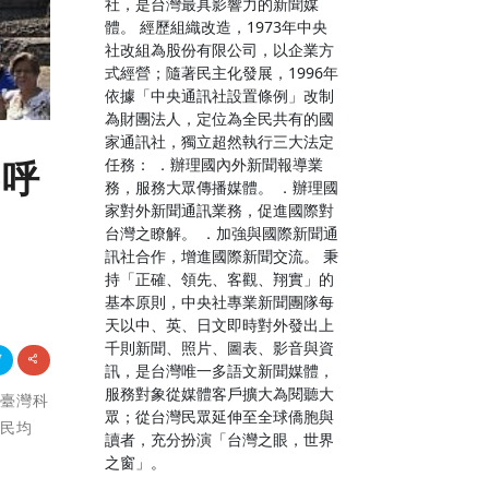
社，是台灣最具影響力的新聞媒
體。 經歷組織改造，1973年中央
社改組為股份有限公司，以企業方
式經營；隨著民主化發展，1996年
依據「中央通訊社設置條例」改制
為財團法人，定位為全民共有的國
家通訊社，獨立超然執行三大法定
任務： ．辦理國內外新聞報導業
界呼
務，服務大眾傳播媒體。 ．辦理國
家對外新聞通訊業務，促進國際對
台灣之瞭解。 ．加強與國際新聞通
訊社合作，增進國際新聞交流。 秉
持「正確、領先、客觀、翔實」的
基本原則，中央社專業新聞團隊每
天以中、英、日文即時對外發出上
千則新聞、照片、圖表、影音與資
訊，是台灣唯一多語文新聞媒體，
服務對象從媒體客戶擴大為閱聽大
「臺灣科
眾；從台灣民眾延伸至全球僑胞與
全民均
讀者，充分扮演「台灣之眼，世界
之窗」。