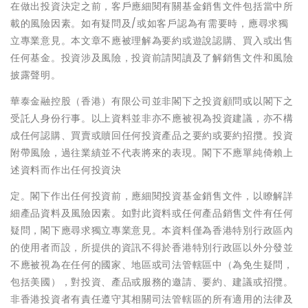
在做出投資決定之前，客戶應細閱有關基金銷售文件包括當中所
載的風險因素。如有疑問及/或如客戶認為有需要時，應尋求獨
立專業意見。本文章不應被理解為要約或遊說認購、買入或出售
任何基金。投資涉及風險，投資前請閱讀及了解銷售文件和風險
披露聲明。
華泰金融控股（香港）有限公司並非閣下之投資顧問或以閣下之
受託人身份行事。以上資料並非亦不應被視為投資建議，亦不構
成任何認購、買賣或贖回任何投資產品之要約或要約招攬。投資
附帶風險，過往業績並不代表將來的表現。閣下不應單純倚賴上
述資料而作出任何投資決
定。閣下作出任何投資前，應細閱投資基金銷售文件，以瞭解詳
細產品資料及風險因素。如對此資料或任何產品銷售文件有任何
疑問，閣下應尋求獨立專業意見。本資料僅為香港特別行政區內
的使用者而設，所提供的資訊不得於香港特別行政區以外分發並
不應被視為在任何的國家、地區或司法管轄區中（為免生疑問，
包括美國），對投資、產品或服務的邀請、要約、建議或招攬。
非香港投資者有責任遵守其相關司法管轄區的所有適用的法律及