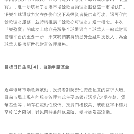
寶』，進一步填補了香港市場餘款自動理財服務這一市場缺口。
漲樂全球通致力於在多變市況下為投資者提供進可攻、退可守的
餘款理財服務，並持續推廣『餘款亦可理財』這一概念。本次
『樂盈寶』的成功上線亦是漲樂全球通邁向全球華人一站式財富
管理平台的重要一步，未來我們將持續提升金融科技投入，為全
球華人提供新世代財富管理服務。」
目標日日生息[4]，自動申贖基金
近年環球市場急劇波動，投資者對防禦性資產配置的需求大增。
目前市場上現有的現金管理方式主要為銀行活期/定期存款、貨
幣基金等，均存在流動性較低、投資門檻較高、或收益率不穩乃
至較低之限制，難以同時兼顧低風險、穩收益及高流動。