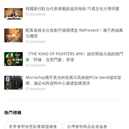
韓國新任駐台代表黃載皓返回母校 巧遇文化大學同窗
2026/08/06
配客嘉推全台首創可循環禮盒 RePresent！滿千再抽萬
元機票
2026/08/06
《THE KING OF FIGHTERS AFK》操控翠綠火焰的格鬥
家「阿修．克里門森」登場
2026/08/06
Microchip攜手美光科技展示高效能PCIe Gen6儲存架
構，滿足AI與資料中心基礎架構需求
2026/08/06
熱門標籤
世界發明智慧財產聯盟總會
台灣發明商品促進協會