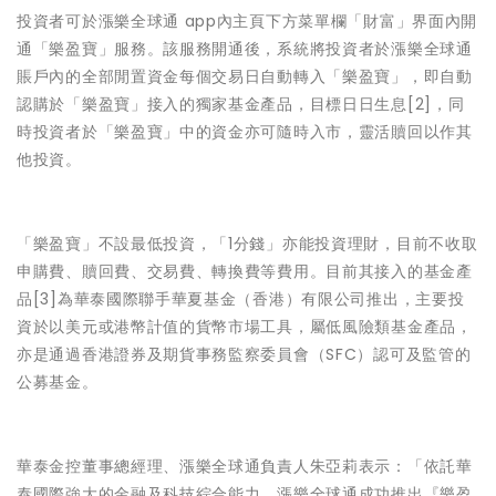
投資者可於漲樂全球通 app內主頁下方菜單欄「財富」界面內開
通「樂盈寶」服務。該服務開通後，系統將投資者於漲樂全球通
賬戶內的全部閒置資金每個交易日自動轉入「樂盈寶」，即自動
認購於「樂盈寶」接入的獨家基金產品，目標日日生息[2]，同
時投資者於「樂盈寶」中的資金亦可隨時入市，靈活贖回以作其
他投資。
「樂盈寶」不設最低投資，「1分錢」亦能投資理財，目前不收取
申購費、贖回費、交易費、轉換費等費用。目前其接入的基金產
品[3]為華泰國際聯手華夏基金（香港）有限公司推出，主要投
資於以美元或港幣計值的貨幣市場工具，屬低風險類基金產品，
亦是通過香港證券及期貨事務監察委員會（SFC）認可及監管的
公募基金。
華泰金控董事總經理、漲樂全球通負責人朱亞莉表示：「依託華
泰國際強大的金融及科技綜合能力，漲樂全球通成功推出『樂盈