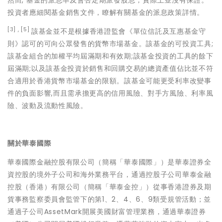
然而, 基金的派息率及會否定期派發股息，實際上並沒有保證。
投資者應細閱基金銷售文件，瞭解有關基金的派息政策詳情。
[3] , [5]
該基金並不是根據香港證監會《單位信託及互惠基金守
則》認可的可向公眾發售的貨幣市場基金。該基金的可投資工具;
該基金組合的加權平均屆滿期和有效期;該基金投資的工具的餘下
屆滿期;以及該基金投資於銷售和回購交易的總資產值佔比並不符
合適用於香港貨幣市場基金的限額。該基金可能更受利率改變事
件的負面影響,而且需承擔更高的信用風險、對手方風險、利率風
險、波動及流動性風險。
關於華泰國際
華泰國際金融控股有限公司（簡稱「華泰國際」）是華泰證券全
資控股的境外子公司和海外業務平台，通過控股子公司華泰金融
控股（香港）有限公司（簡稱「華泰金控」）從事香港證券及期
貨事務監察委員會監管下的第1、2、4、6、9類受規管活動；並
通過子公司AssetMark開展美國財富管理業務，通過華泰證券