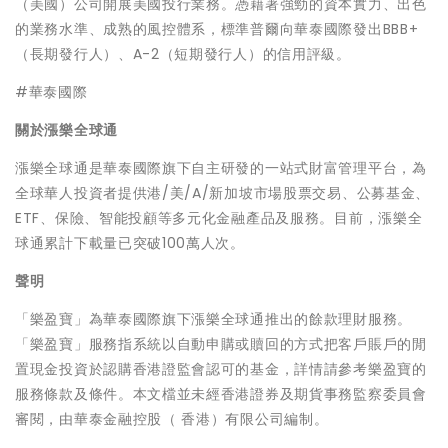
（美國）公司開展美國投行業務。憑藉著強勁的資本實力、出色
的業務水準、成熟的風控體系，標準普爾向華泰國際發出BBB+
（長期發行人）、A-2（短期發行人）的信用評級。
#華泰國際
關於漲樂全球通
漲樂全球通是華泰國際旗下自主研發的一站式財富管理平台，為
全球華人投資者提供港/美/A/新加坡市場股票交易、公募基金、
ETF、保險、智能投顧等多元化金融產品及服務。目前，漲樂全
球通累計下載量已突破100萬人次。
聲明
「樂盈寶」為華泰國際旗下漲樂全球通推出的餘款理財服務。
「樂盈寶」服務指系統以自動申購或贖回的方式把客戶賬戶的閒
置現金投資於認購香港證監會認可的基金，詳情請參考樂盈寶的
服務條款及條件。本文檔並未經香港證券及期貨事務監察委員會
審閱，由華泰金融控股（ 香港）有限公司編制。