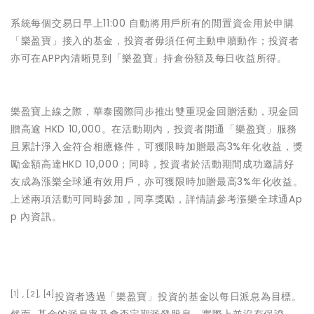
系統每個交易日早上11:00 自動將用戶所有的閒置資金用於申購
「樂盈寶」接入的基金，投資者毋須任何主動申贖動作；投資者
亦可在APP內清晰見到「樂盈寶」持倉份額及每日收益所得。
樂盈寶上線之際，華泰國際同步推出雙重現金回贈活動，現金回
贈高逾 HKD 10,000。在活動期內，投資者開通「樂盈寶」服務
且累計淨入金符合相應條件，可獲限時加贈最高3%年化收益，獎
勵金額高達HKD 10,000；同時，投資者於活動期間成功邀請好
友成為漲樂全球通有效用戶，亦可獲限時加贈最高3%年化收益。
上述兩項活動可同時參加，同享獎勵，詳情請參考漲樂全球通Ap
p 內資訊。
[1] , [2], [4]
投資者透過「樂盈寶」投資的基金以每日派息為目標。