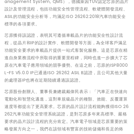
anagement System, QMS），德國萊因TÜV認定芯原的晶片
設計及管理流程，包括功能安全性管理流程、軟硬體開發流程、
ASIL的功能安全分析等，均滿足ISO 26262:2018汽車功能安全
標準的各項要求。
芯原獲得該認證，表明其可遵循車載晶片的功能安全性設計流
程，從晶片和IP的設計實作、軟體開發等方面，為全球客戶滿足
功能安全要求的車載晶片提供一站式客製化服務。這是芯原在精
進自身業務流程中所取得的重要里程碑，同時也進一步擴大了芯
原在汽車電子應用領域的競爭優勢。在這之前，芯原的ISP8000
L-FS V5.0.0 IP已通過ISO 26262 ASIL B認證，且公司其他大量
的處理器IP也將在近期陸續通過該認證。
芯原股份創辦人、董事長兼總裁戴偉民表示：「汽車正在快速向
電動化和智慧化邁進，這對車規級晶片的種類、效能、反覆運算
速度等都提出了更高要求。芯原的晶片設計流程能夠獲得ISO 26
262汽車功能安全管理系統認證，是對芯原多年來高標準、嚴格
要求的晶片設計流程的充分肯定。汽車電子領域是芯原重要的策
略發展方向之一，我們在該領域有豐富的技術儲備和長足的佈