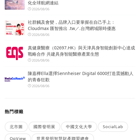
化全球航網連結
2026/08/06
社群觸及會變，品牌入口要掌握在自己手上：
Cloudmax 匯智推出 .tw／.台灣網域限時優惠
2026/08/06
真健康醫療（02697.HK）與天津具身智能創新中心達成
戰略合作 共建具身智能醫療產業生態
2026/08/06
陳嘉樺Ella選擇Sennheiser Digital 6000打造震撼動人
的青春狂歡
2026/08/06
熱門標籤
北市圖
國際發明展
中國文化大學
SocialLab
OpView
世界發明智慧財產聯盟總會