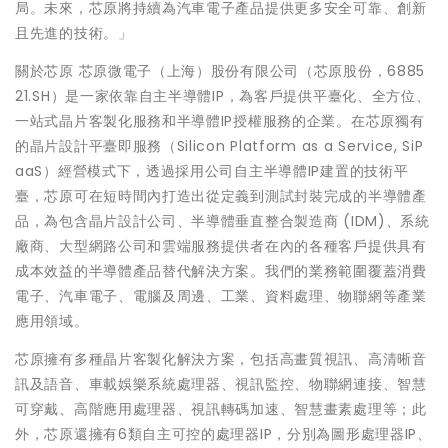
局。未來，芯原將持續為汽車電子產品提供更多安全可靠、創新
且先進的技術。」
關於芯原 芯原微電子（上海）股份有限公司（芯原股份，6885
21.SH）是一家依靠自主半導體IP，為客戶提供平臺化、全方位、
一站式晶片客製化服務和半導體IP授權服務的企業。在芯原獨有
的晶片設計平臺即服務（Silicon Platform as a Service, SiP
aaS）經營模式下，透過採用公司自主半導體IP建置的技術平
臺，芯原可在短時間內打造出從定義到測試封裝完成的半導體產
品，為包含晶片設計公司、半導體垂直整合製造商 (IDM)、系統
廠商、大型網路公司和雲端服務提供者在內的各種客戶提供具有
成本效益的半導體產品替代解決方案。我們的業務範圍覆蓋消費
電子、汽車電子、電腦及周邊、工業、資料處理、物聯網等產業
應用領域。
芯原擁有多種晶片客製化解決方案，包括高畫質視訊、高清晰音
訊及語音、車載娛樂系統處理器、視訊監控、物聯網連接、智慧
可穿戴、高階應用處理器、視訊轉碼加速、智慧畫素處理等；此
外，芯原還擁有6類自主可控的處理器IP，分別為圖形處理器IP、