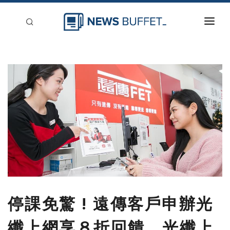
回到首頁
新聞稿分類
登入
刊登
停課免驚 ! 遠傳客戶申辦光
纖上網享８折回饋 光纖上