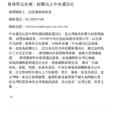
發佈單位名稱：財團法人中央通訊社
新聞聯絡人：訊息服務核稿員
聯絡電話：02-25051180
聯絡信箱：
timtimcna@mail.cna.com.tw
中央通訊社是中華民國的國家通訊社，是台灣最具影響力的新聞媒
體。 經歷組織改造，1973年中央社改組為股份有限公司，以企業
方式經營；隨著民主化發展，1996年依據「中央通訊社設置條
例」改制為財團法人，定位為全民共有的國家通訊社，獨立超然執
行三大法定任務： ．辦理國內外新聞報導業務，服務大眾傳播媒
體。 ．辦理國家對外新聞通訊業務，促進國際對台灣之瞭解。 ．
加強與國際新聞通訊社合作，增進國際新聞交流。 秉持「正確、
領先、客觀、翔實」的基本原則，中央社專業新聞團隊每天以中、
英、日文即時對外發出上千則新聞、照片、圖表、影音與資訊，是
台灣唯一多語文新聞媒體，服務對象從媒體客戶擴大為閱聽大眾；
從台灣民眾延伸至全球僑胞與讀者，充分扮演「台灣之眼，世界之
窗」。