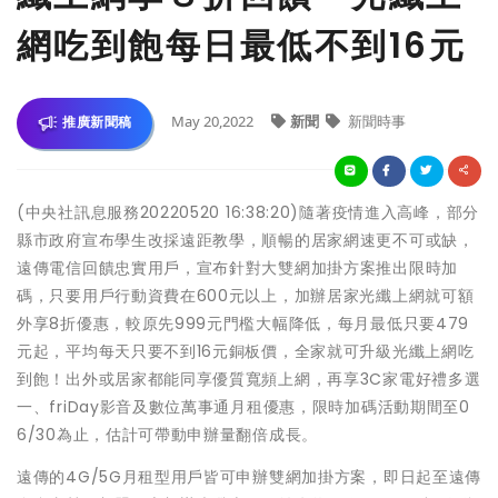
網吃到飽每日最低不到16元
May 20,2022
新聞
新聞時事
推廣新聞稿
(中央社訊息服務20220520 16:38:20)隨著疫情進入高峰，部分
縣市政府宣布學生改採遠距教學，順暢的居家網速更不可或缺，
遠傳電信回饋忠實用戶，宣布針對大雙網加掛方案推出限時加
碼，只要用戶行動資費在600元以上，加辦居家光纖上網就可額
外享8折優惠，較原先999元門檻大幅降低，每月最低只要479
元起，平均每天只要不到16元銅板價，全家就可升級光纖上網吃
到飽！出外或居家都能同享優質寬頻上網，再享3C家電好禮多選
一、friDay影音及數位萬事通月租優惠，限時加碼活動期間至0
6/30為止，估計可帶動申辦量翻倍成長。
遠傳的4G/5G月租型用戶皆可申辦雙網加掛方案，即日起至遠傳