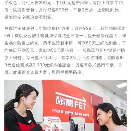
平板包，月付只要299元，平板0元起帶回家，遠距上課事半功
倍；娛樂影音包，月付只要699元，平板0元起，上網吃到飽，
還能防疫宅家追劇看到飽。
另像防疫健康包，申辦健康1+1方案，月付999元，就能同時帶走
5G手機以及台塑生醫健康保健禮盒三選一，提升健康保護力；學
生易付防疫上網包，憑學生證新申辦，可享60天上網吃到飽，平
均每日不到15元，還加送50元通信費；一般民眾可新申辦易付防
疫上網包，每日也不到20元，除享2個月上網吃到飽，還贈送10
0元通信費以及2,000元網內通話金；另還有各式熱門平板、手
機、健康禮盒資費方案，與用戶攜手防疫。