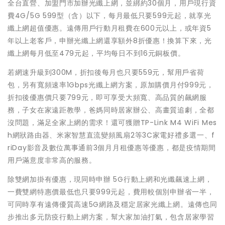
全台直營、加盟門市加辦光纖上網，並綁約30個月，用戶現行資
費4G/5G 599型（含）以下，每月最低只要599元起，就享光
纖上網超值優惠。遠傳用戶行動月租費在600元以上，或年資5
年以上老客戶，申辦光纖上網還享額外8折優惠！換算下來，光
纖上網每月低至479元起，平均每日不到16元銅板價。
若網速升級到300M，折扣後每月也只要559元，幫用戶省荷
包，另有寬頻速率1Gbps光纖上網方案，原加購價月付999元，
折扣後優惠價只要799元，即可享受大頻寬、高品質的飆網服
務，子女在家遠距教學，爸媽同時居家辦公、高畫質追劇，全都
沒問題，滿足全家上網的需求！還可獲贈TP-Link M4 WiFi Mes
h網狀路由器、米家智慧直流變頻風扇2等3C家電好禮多選一、f
riDay影音及數位萬事通前3個月月租優惠等優惠，都是疫情期間
用戶滿意度非常高的服務。
除雙網加掛有優惠，現同時申辦 5G行動上網和光纖飆速上網，
一費雙網特惠價最低也只要999元起，費用較個別申辦省一半，
可同時享有遠傳優質高速5G網路及穩定居家光纖上網。遠傳也同
步推出多元防疫行動上網方案，幫大家加油打氣，包含居家學習