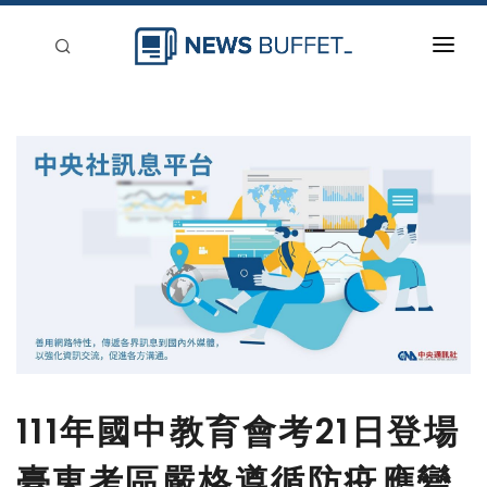
回到首頁
新聞稿分類
登入
刊登
111年國中教育會考21日登場
臺東考區嚴格遵循防疫應變