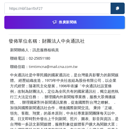
推廣新聞稿
發佈單位名稱：財團法人中央通訊社
新聞聯絡人：訊息服務核稿員
聯絡電話：02-25051180
聯絡信箱：
timtimcna@mail.cna.com.tw
中央通訊社是中華民國的國家通訊社，是台灣最具影響力的新聞媒
體。 經歷組織改造，1973年中央社改組為股份有限公司，以企業
方式經營；隨著民主化發展，1996年依據「中央通訊社設置條
例」改制為財團法人，定位為全民共有的國家通訊社，獨立超然執
行三大法定任務： ．辦理國內外新聞報導業務，服務大眾傳播媒
體。 ．辦理國家對外新聞通訊業務，促進國際對台灣之瞭解。 ．
加強與國際新聞通訊社合作，增進國際新聞交流。 秉持「正確、
領先、客觀、翔實」的基本原則，中央社專業新聞團隊每天以中、
英、日文即時對外發出上千則新聞、照片、圖表、影音與資訊，是
台灣唯一多語文新聞媒體，服務對象從媒體客戶擴大為閱聽大眾；