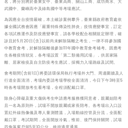
名，將分別將於臺東女中、臺東高商、關山工商、成功商水、大
武國中、蘭嶼高中及綠島國中等考場應試。
為因應全台疫情嚴峻，本土確診案例攀升，臺東縣政府教育處依
據全國試務會因應「嚴重特殊傳染性肺炎」疫情應變事宜，訂定
各項試務運作及防疫應變事宜，請各學校配合相關規定辦理，確
診且於5月20日(含)以前尚未解除隔離之考生，一律不得參加國
中教育會考，於解除隔離後參加111年國中教育會考補考。因應考
生各種疫情狀況，各考場設置「第二類備用試場」，供居家隔
離、居家檢疫及自主防疫考生應試，採獨力入場路線及試間。
會考期間(含前1日)將委請環保局執行考場外大門、周邊圍牆及人
行道全面清消，考場內委請考場學校全面清消，今日下午3時至5
時各考場開放考生看考場，全程須配戴口罩。
除身心障礙及重大傷病考生申請應考服務獲同意者，親屬始陪考
且一名為原則外，試場不開放親屬或家長陪考。各考場出入口設
置紅外線熱像儀及專人量測體溫，入場動線控管及分流，全面配
戴口罩，考試期間，全面開放冷氣，惟前、後門保持關閉，試場
四角落窗戶留5至10公分，維持適度通風。