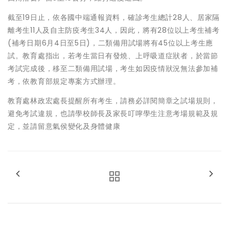
截至19日止，依各國中端通報資料，確診考生總計28人、居家隔
離考生11人及自主防疫考生34人，因此，將有28位以上考生補考
(補考日期6月4日至5日)，二類備用試場將有45位以上考生應
試。教育處指出，若考生當日有發燒、上呼吸道症狀者，於當節
考試完成後，移至二類備用試場，考生如因疫情狀況無法參加補
考，依教育部規定專案方式辦理。
教育處林政宏處長提醒所有考生，請務必詳閱簡章之試場規則，
避免考試違規，也請學校師長及家長叮嚀學生注意考場規範及規
定，並請留意氣侯變化及身體健康