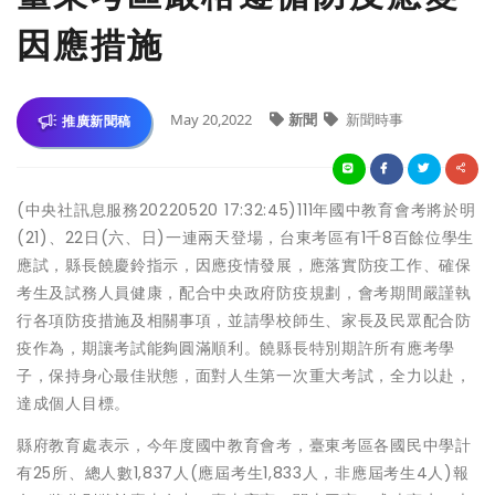
因應措施
May 20,2022
新聞
新聞時事
推廣新聞稿
(中央社訊息服務20220520 17:32:45)111年國中教育會考將於明
(21)、22日(六、日)一連兩天登場，台東考區有1千8百餘位學生
應試，縣長饒慶鈴指示，因應疫情發展，應落實防疫工作、確保
考生及試務人員健康，配合中央政府防疫規劃，會考期間嚴謹執
行各項防疫措施及相關事項，並請學校師生、家長及民眾配合防
疫作為，期讓考試能夠圓滿順利。饒縣長特別期許所有應考學
子，保持身心最佳狀態，面對人生第一次重大考試，全力以赴，
達成個人目標。
縣府教育處表示，今年度國中教育會考，臺東考區各國民中學計
有25所、總人數1,837人(應屆考生1,833人，非應屆考生4人)報