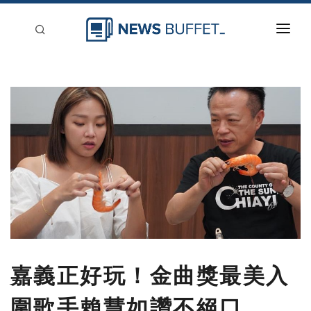
回到首頁
新聞稿分類
登入
刊登
嘉義正好玩！金曲獎最美入
圍歌手賴慧如讚不絕口