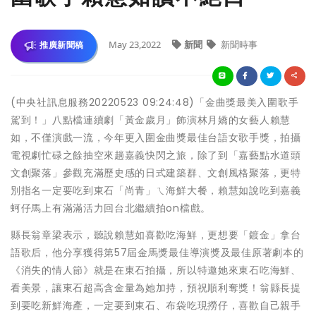
May 23,2022
新聞
新聞時事
推廣新聞稿
(中央社訊息服務20220523 09:24:48)「金曲獎最美入圍歌手
駕到！」八點檔連續劇「黃金歲月」飾演林月嬌的女藝人賴慧
如，不僅演戲一流，今年更入圍金曲獎最佳台語女歌手獎，拍攝
電視劇忙碌之餘抽空來趟嘉義快閃之旅，除了到「嘉藝點水道頭
文創聚落」參觀充滿歷史感的日式建築群、文創風格聚落，更特
別指名一定要吃到東石「尚青」ㄟ海鮮大餐，賴慧如說吃到嘉義
蚵仔馬上有滿滿活力回台北繼續拍on檔戲。
縣長翁章梁表示，聽說賴慧如喜歡吃海鮮，更想要「鍍金」拿台
語歌后，他分享獲得第57屆金馬獎最佳導演獎及最佳原著劇本的
《消失的情人節》就是在東石拍攝，所以特邀她來東石吃海鮮、
看美景，讓東石超高含金量為她加持，預祝順利奪獎！翁縣長提
到要吃新鮮海產，一定要到東石、布袋吃現撈仔，喜歡自己親手