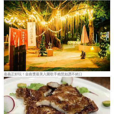
嘉義正好玩！金曲獎最美入圍歌手賴慧如讚不絕口