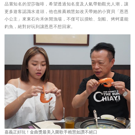
品嘗知名的翌莎咖啡，希望透過知名度及人氣帶動觀光人潮，讓
更多遊客認識水道頭，他也推薦賴慧如改天帶她的小寶貝「恩恩
小公主」來東石向禾休閒漁場，不僅可以摸蛤、划船、烤蚵還能
釣魚，絕對好玩到讓恩恩不想回家。
嘉義正好玩！金曲獎最美入圍歌手賴慧如讚不絕口