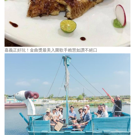
嘉義正好玩！金曲獎最美入圍歌手賴慧如讚不絕口