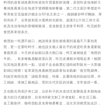
料理的遊客就推薦到布袋魚市買最新鮮漁獲，若想吃道地海鮮大
餐就推薦東石在地老字號樺榮海鮮餐廳，第二代主廚許華傑是中
華美食交流協會評鑑全台101名主廚之一，鐵鍋爆炒蚵仔麵線、厚
切烏魚子、去骨拔刺直火慢烤的生鰻魚、超過3公斤的三杯大花
枝及淡淡海味的香螺燉雞湯，道道都是主廚拿手料理，吃完絕對
會想再來很多次。
賴慧如一吃讚不絕口，她說很多朋友都推薦到嘉義不只要拍美
照，更一定要吃蚵仔，她也說女藝人最在乎的就是吃美食還要能
養顏美容，今天終於如願以償大飽口福，蚵又被稱做是「海裡的
牛奶」，有多種氨基酸跟蛋白質，吃完皮膚都水噹噹起來！她開
玩笑地說要多吃一點，這樣子走金曲獎紅毯時絕對殺光一大票攝
影師記憶體！翁章梁也推薦賴慧如跟著知名戲劇「後宮甄嬛傳」
到故宮南院欣賞「謎樣景泰藍」特展，反覆填燒的掐絲琺瑯，作
工精細、堪稱工藝精品，受到古代宮廷的珍藏，非常值得一看。
文化觀光局長許有仁說，位於朴子的水道頭文創聚落是本縣海線
最大的日式建築群，目前有8家文創工作者進駐，有生活工藝、
金工藝創作、咖啡甜點及友善物產餐盒，這次安排賴慧如走訪，