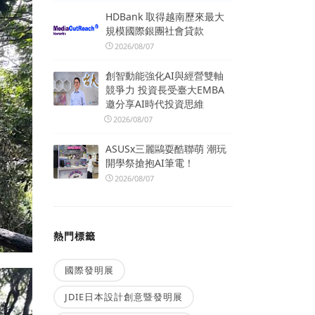
HDBank 取得越南歷來最大
規模國際銀團社會貸款
2026/08/07
創智動能強化AI與經營雙軸
競爭力 投資長受臺大EMBA
邀分享AI時代投資思維
2026/08/07
ASUSx三麗鷗耍酷聯萌 潮玩
開學祭搶抱AI筆電！
2026/08/07
熱門標籤
國際發明展
JDIE日本設計創意暨發明展