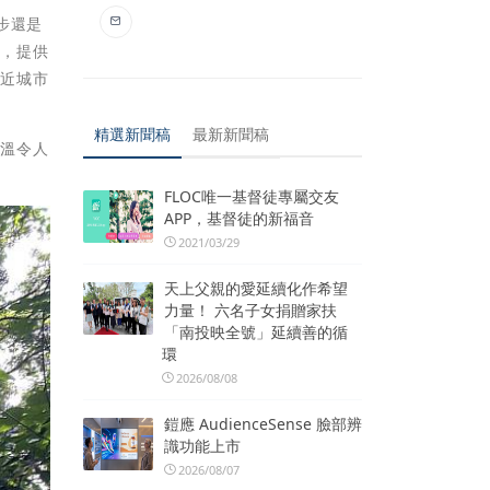
步還是
裡，提供
親近城市
精選新聞稿
最新新聞稿
高溫令人
FLOC唯一基督徒專屬交友
APP，基督徒的新福音
2021/03/29
天上父親的愛延續化作希望
力量！ 六名子女捐贈家扶
「南投映全號」延續善的循
環
2026/08/08
鎧應 AudienceSense 臉部辨
識功能上市
2026/08/07