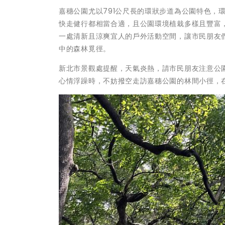
嘉穗公園尤以791公尺長的環狀步道為公園特色，
快走健行都相當合適，且公園環境植栽多樣且豐富
一處清新且涼爽宜人的戶外活動空間，讓市民朋友
中的森林覓徑。
新北市景觀處提醒，天氣炎熱，請市民朋友注意公
心情浮躁時，不妨撥空走訪嘉穗公園的林間小徑，