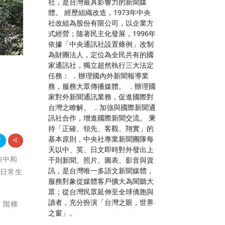
社，是台灣最具影響力的新聞媒
體。 經歷組織改造，1973年中央
社改組為股份有限公司，以企業方
式經營；隨著民主化發展，1996年
依據「中央通訊社設置條例」改制
為財團法人，定位為全民共有的國
家通訊社，獨立超然執行三大法定
任務： ．辦理國內外新聞報導業
務，服務大眾傳播媒體。 ．辦理國
家對外新聞通訊業務，促進國際對
台灣之瞭解。 ．加強與國際新聞通
訊社合作，增進國際新聞交流。 秉
持「正確、領先、客觀、翔實」的
基本原則，中央社專業新聞團隊每
天以中、英、日文即時對外發出上
市中和
千則新聞、照片、圖表、影音與資
訊，是台灣唯一多語文新聞媒體，
的日常生
服務對象從媒體客戶擴大為閱聽大
眾；從台灣民眾延伸至全球僑胞與
讀者，充分扮演「台灣之眼，世界
、階梯
之窗」。