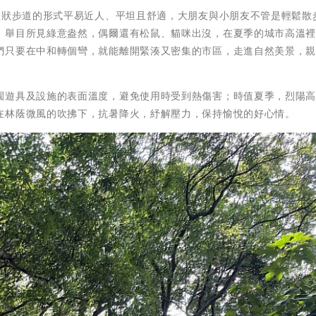
環狀步道的形式平易近人、平坦且舒適，大朋友與小朋友不管是輕鬆散
，舉目所見綠意盎然，偶爾還有松鼠、貓咪出沒，在夏季的城市高溫
們只要在中和轉個彎，就能離開緊湊又密集的市區，走進自然美景，
園遊具及設施的表面溫度，避免使用時受到熱傷害；時值夏季，烈陽
在林蔭微風的吹拂下，抗暑降火，紓解壓力，保持愉悅的好心情。