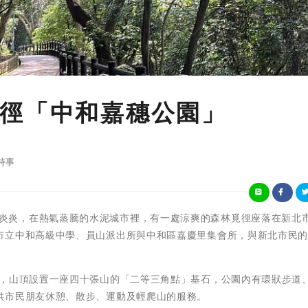
徑「中和嘉穗公園」
時事
夏天日頭赤炎炎，在熱氣蒸騰的水泥城市裡，有一處涼爽的森林覓徑座落在新北
市立中和高級中學、員山派出所與中和區嘉慶里集會所，與新北市民
。
尺，山頂設置一座四十張山的「二等三角點」基石，公園內有環狀步道
供市民朋友休憩、散步、運動及輕爬山的服務。