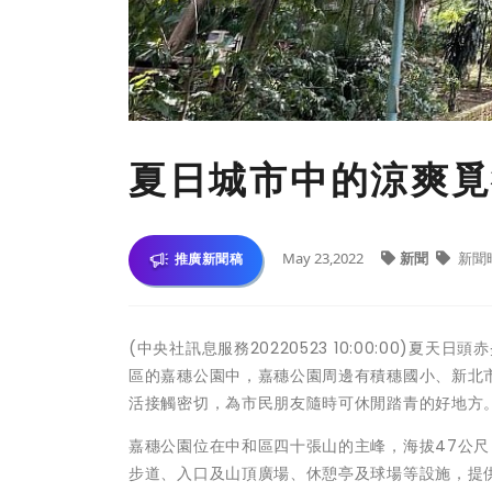
夏日城市中的涼爽覓
May 23,2022
新聞
新聞
推廣新聞稿
(中央社訊息服務20220523 10:00:00)
區的嘉穗公園中，嘉穗公園周邊有積穗國小、新北
活接觸密切，為市民朋友隨時可休閒踏青的好地方
嘉穗公園位在中和區四十張山的主峰，海拔47公
步道、入口及山頂廣場、休憩亭及球場等設施，提