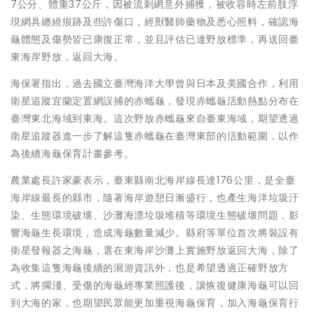
7公分、體重37公斤，因被流刺網意外捕獲，被收容時左前肢浮
現網具纏繞痕跡及些許傷口，經獸醫師藥物及悉心照料，確認海
龜體態及傷勢皆已康復正常，並且評估已達野放標準，再送回臺
東海岸野放，返回大海。
海保署指出，過去國立臺灣海洋大學曾與日本及美國合作，利用
衛星追蹤宜蘭定置網誤捕的赤蠵龜，發現赤蠵龜活動熱點分布在
臺灣東北海域到東海。這次野放赤蠵龜來自臺東海域，期望透過
衛星追蹤器進一步了解這隻赤蠵龜在臺灣東部的活動範圍，以作
為後續海龜保育計畫參考。
農業處長許家豪表示，臺東縣南北海岸線長達176公里，是全臺
海岸線最長的縣市，隨著海岸遊憩日漸盛行，也產生海洋垃圾汙
染、生態環境破壞、沙灘海漂垃圾堆積等環境生態破壞問題，影
響海龜生長環境，造成海龜數量減少。縣府等單位首次將裝設有
衛星發報器之海龜，選在東海岸沙灘上實施野放返回大海，除了
為收集這隻海龜後續的洄游資訊外，也是希望透過正確野放方
式，將擱淺、受傷的海龜經專業照護後，讓恢復健康海龜可以回
到大海的家，也期望民眾能更加重視海龜保育，加入海龜保育行