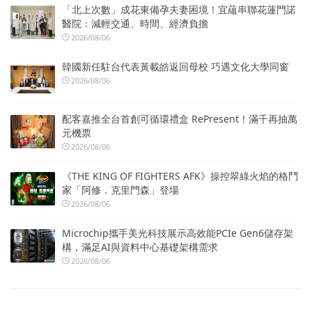
「北上次數」成花東備孕夫妻困境！宜蘊串聯花蓮門諾
醫院：減輕交通、時間、經濟負擔
2026/08/06
韓國新任駐台代表黃載皓返回母校 巧遇文化大學同窗
2026/08/06
配客嘉推全台首創可循環禮盒 RePresent！滿千再抽萬
元機票
2026/08/06
《THE KING OF FIGHTERS AFK》操控翠綠火焰的格鬥
家「阿修．克里門森」登場
2026/08/06
Microchip攜手美光科技展示高效能PCIe Gen6儲存架
構，滿足AI與資料中心基礎架構需求
2026/08/06