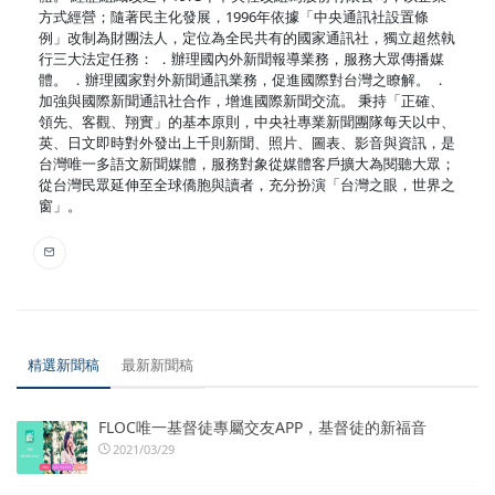
方式經營；隨著民主化發展，1996年依據「中央通訊社設置條
例」改制為財團法人，定位為全民共有的國家通訊社，獨立超然執
行三大法定任務： ．辦理國內外新聞報導業務，服務大眾傳播媒
體。 ．辦理國家對外新聞通訊業務，促進國際對台灣之瞭解。 ．
加強與國際新聞通訊社合作，增進國際新聞交流。 秉持「正確、
領先、客觀、翔實」的基本原則，中央社專業新聞團隊每天以中、
英、日文即時對外發出上千則新聞、照片、圖表、影音與資訊，是
台灣唯一多語文新聞媒體，服務對象從媒體客戶擴大為閱聽大眾；
從台灣民眾延伸至全球僑胞與讀者，充分扮演「台灣之眼，世界之
窗」。
精選新聞稿
最新新聞稿
FLOC唯一基督徒專屬交友APP，基督徒的新福音
2021/03/29