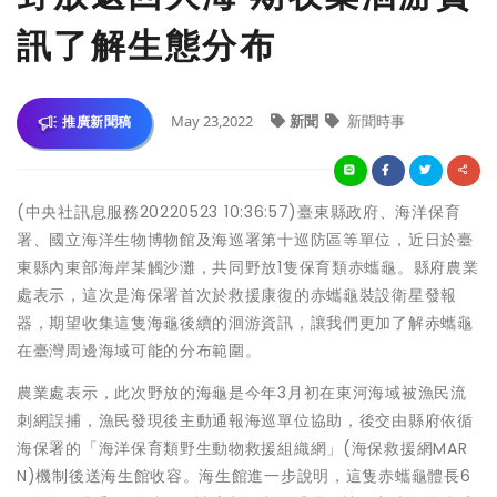
訊了解生態分布
May 23,2022
新聞
新聞時事
推廣新聞稿
(中央社訊息服務20220523 10:36:57)臺東縣政府、海洋保育
署、國立海洋生物博物館及海巡署第十巡防區等單位，近日於臺
東縣內東部海岸某觸沙灘，共同野放1隻保育類赤蠵龜。縣府農業
處表示，這次是海保署首次於救援康復的赤蠵龜裝設衛星發報
器，期望收集這隻海龜後續的洄游資訊，讓我們更加了解赤蠵龜
在臺灣周邊海域可能的分布範圍。
農業處表示，此次野放的海龜是今年3月初在東河海域被漁民流
刺網誤捕，漁民發現後主動通報海巡單位協助，後交由縣府依循
海保署的「海洋保育類野生動物救援組織網」(海保救援網MAR
N)機制後送海生館收容。海生館進一步說明，這隻赤蠵龜體長6