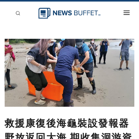
回到首頁
新聞稿分類
登入
刊登
救援康復後海龜裝設發報器
野放返回大海 期收集洄游資