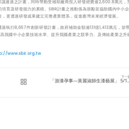
審議通過之計畫，同時帶動受補助廠商投入研發經費逾2,600.8萬元，
培育及研發能力的累積。SBIR計畫之推動係為鼓勵並協助國內中小
壯，更透過研發成果建立完整產業體系，促進臺灣未來經濟發展。
過執行8,657件創新研發計畫，政府補助金額逾131億1,413萬元，並
對於提高我國中小企業技術水準、提升我國產業之競爭力、及傳統產業之升
p://www.sbir.org.tw
下一
「游漆孕事—黃麗淑師生漆藝展」 5/1..