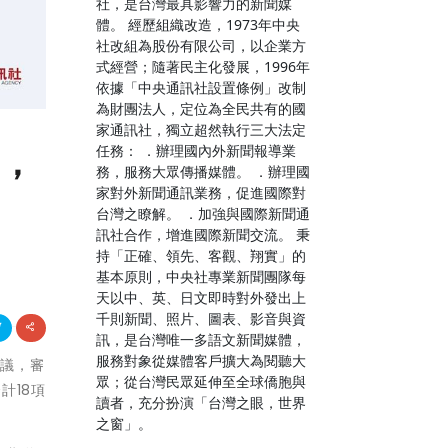
社，是台灣最具影響力的新聞媒
體。 經歷組織改造，1973年中央
社改組為股份有限公司，以企業方
式經營；隨著民主化發展，1996年
依據「中央通訊社設置條例」改制
為財團法人，定位為全民共有的國
家通訊社，獨立超然執行三大法定
議，
任務： ．辦理國內外新聞報導業
務，服務大眾傳播媒體。 ．辦理國
家對外新聞通訊業務，促進國際對
台灣之瞭解。 ．加強與國際新聞通
訊社合作，增進國際新聞交流。 秉
持「正確、領先、客觀、翔實」的
基本原則，中央社專業新聞團隊每
天以中、英、日文即時對外發出上
千則新聞、照片、圖表、影音與資
訊，是台灣唯一多語文新聞媒體，
服務對象從媒體客戶擴大為閱聽大
會議，審
眾；從台灣民眾延伸至全球僑胞與
計18項
讀者，充分扮演「台灣之眼，世界
之窗」。