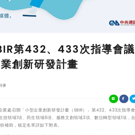
IR第432、433次指導會
企業創新研發計畫
時事
濟部中小企業處召開「小型企業創新研發計畫（SBIR）」第432、433次指導
生技領域1項、民生領域6項、服務文創領域3項、數位轉型領域1項，合
部份補助，核定名單詳如下附表。