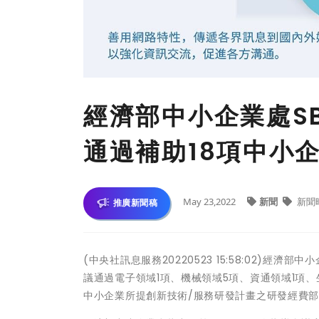
經濟部中小企業處SB
通過補助18項中小
May 23,2022
新聞
新聞
推廣新聞稿
(中央社訊息服務20220523 15:58:02)經
議通過電子領域1項、機械領域5項、資通領域1項、
中小企業所提創新技術/服務研發計畫之研發經費