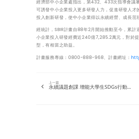
經濟部中小企業處指出，第432、433次指導會議
可誘發中小企業投入更多研發人力，促進研發人才的
投入創新研發，使中小企業得以永續經營、成長茁
經統計，SBIR計畫自88年2月開始推動至今，累計通
小企業投入研發經費近240億7,285.2萬元，
型，有相當之助益。
計畫服務專線：0800-888-968、計畫網址：
htt
上一篇
永續議題創課 增能大學生SDGs行動...