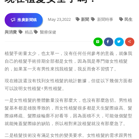
May 23,2022
新聞
新聞時事
民生
推廣新聞稿
與消費
精品
醫療保健
植髮手術量太少，也太單一，沒有任何任何參考的意義，就像我
自己的植髮手術排期全部都是女性，因為我是專門做女性植髮
的，如果某一天有男性來找我植髮，我反而會不習慣了。
現在雖說還沒有找到女性植髮的統計數據，但從以下幾個方面都
可以說明女性植髮<男性植髮。
一是女性植髮的整體數量沒有那麼大，也沒有那麼急切。男性植
髮基本都是雄脫導致的，而女性植髮很多都是天生髮際線高、髮
際線稀疏、髮際線輪廓不好看等，因為面積不大，可能做個髮型
就能掩蓋髮際線的缺陷，所以相對來說植髮就沒有那麼急了。
二是植髮技術沒有滿足女性的變美要求。女性植髮的需求跟男性