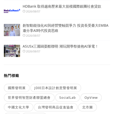
HDBank 取得越南歷來最大規模國際銀團社會貸款
2026/08/07
創智動能強化AI與經營雙軸競爭力 投資長受臺大EMBA
邀分享AI時代投資思維
2026/08/07
ASUSx三麗鷗耍酷聯萌 潮玩開學祭搶抱AI筆電！
2026/08/07
熱門標籤
國際發明展
JDIE日本設計創意暨發明展
世界發明智慧財產聯盟總會
SocialLab
OpView
中國文化大學
台灣發明商品促進協會
北市圖