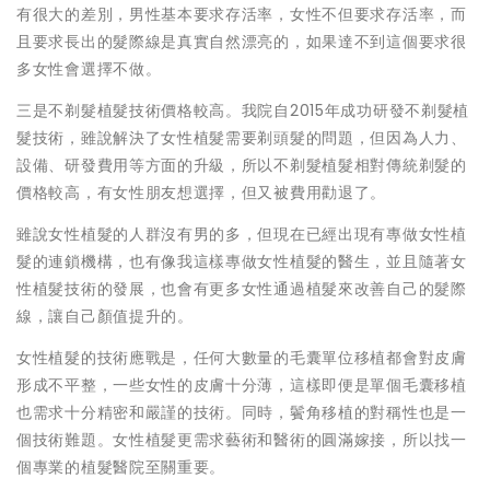
有很大的差別，男性基本要求存活率，女性不但要求存活率，而
且要求長出的髮際線是真實自然漂亮的，如果達不到這個要求很
多女性會選擇不做。
三是不剃髮植髮技術價格較高。我院自2015年成功研發不剃髮植
髮技術，雖說解決了女性植髮需要剃頭髮的問題，但因為人力、
設備、研發費用等方面的升級，所以不剃髮植髮相對傳統剃髮的
價格較高，有女性朋友想選擇，但又被費用勸退了。
雖說女性植髮的人群沒有男的多，但現在已經出現有專做女性植
髮的連鎖機構，也有像我這樣專做女性植髮的醫生，並且隨著女
性植髮技術的發展，也會有更多女性通過植髮來改善自己的髮際
線，讓自己顏值提升的。
女性植髮的技術應戰是，任何大數量的毛囊單位移植都會對皮膚
形成不平整，一些女性的皮膚十分薄，這樣即便是單個毛囊移植
也需求十分精密和嚴謹的技術。同時，鬢角移植的對稱性也是一
個技術難題。女性植髮更需求藝術和醫術的圓滿嫁接，所以找一
個專業的植髮醫院至關重要。