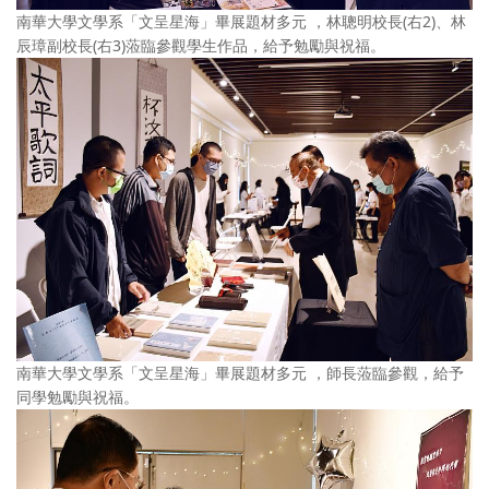
南華大學文學系「文呈星海」畢展題材多元 ，林聰明校長(右2)、林
辰璋副校長(右3)蒞臨參觀學生作品，給予勉勵與祝福。
南華大學文學系「文呈星海」畢展題材多元 ，師長蒞臨參觀，給予
同學勉勵與祝福。