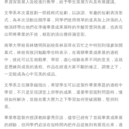
界資深策展人蒞校進行教學，給予學生策展方向及布展建議。
文學系本次還規劃一部鏡框式短劇，以詼諧、有趣的短劇表演形
式，為本次活動拉開序幕，同學們使用簡單的道具加上誇張的人
物演繹帶出他們在準備畢業成果展時的辛酸苦楚與焦慮，也表現
出即將畢業的不捨，精彩的演出獲得滿堂彩。
南華大學校長林聰明與副校長林辰璋在百忙之中特別到場參加開
幕式，林校長致詞勉勵學生時表示，在籌辦畢業成果展的過程
中，彼此可以互相觀摩、學習，虛心傾聽各界不同的意見，這就
是歷練與成長的過程。作品在經過大家不斷的修正、調整之下，
一定能成為心中完美的成品。
文學系主任陳章錫指出，希望學生可以從製作畢業專題的過程中
學習，不只是呈現課堂上所學的成果，還要學習面對問題時，懂
得如何解決，並能在重大壓力之下學習如何突破困難，堅持到
底。
畢業專題製作授課教師廖秀芬說，儘管已經有了首屆畢業成果展
的經驗，但同學們必須在短時間內把作品從無到有展現出來，過