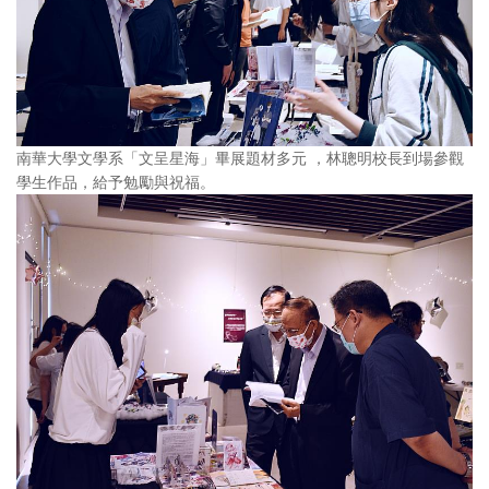
南華大學文學系「文呈星海」畢展題材多元 ，林聰明校長到場參觀
學生作品，給予勉勵與祝福。