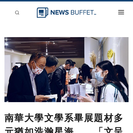
回到首頁
新聞稿分類
登入
刊登
南華大學文學系畢展題材多
元猶如浩瀚星海 「文呈