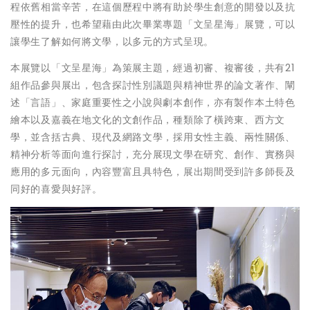
程依舊相當辛苦，在這個歷程中將有助於學生創意的開發以及抗
壓性的提升，也希望藉由此次畢業專題「文呈星海」展覽，可以
讓學生了解如何將文學，以多元的方式呈現。
本展覽以「文呈星海」為策展主題，經過初審、複審後，共有21
組作品參與展出，包含探討性別議題與精神世界的論文著作、闡
述「言語」、家庭重要性之小說與劇本創作，亦有製作本土特色
繪本以及嘉義在地文化的文創作品，種類除了橫跨東、西方文
學，並含括古典、現代及網路文學，採用女性主義、兩性關係、
精神分析等面向進行探討，充分展現文學在研究、創作、實務與
應用的多元面向，內容豐富且具特色，展出期間受到許多師長及
同好的喜愛與好評。