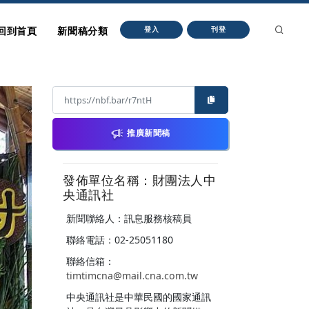
回到首頁
新聞稿分類
登入
刊登
推廣新聞稿
發佈單位名稱：財團法人中
央通訊社
新聞聯絡人：訊息服務核稿員
聯絡電話：02-25051180
聯絡信箱：
timtimcna@mail.cna.com.tw
中央通訊社是中華民國的國家通訊