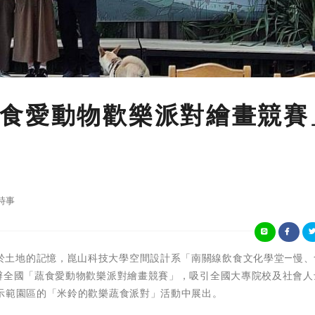
食愛動物歡樂派對繪畫競賽
時事
為了喚醒屬於土地的記憶，崑山科技大學空間設計系「南關線飲食文化學堂—慢
主辦全國「蔬食愛動物歡樂派對繪畫競賽」，吸引全國大專院校及社會人
示範園區的「米鈴的歡樂蔬食派對」活動中展出。