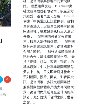
社，是台灣最具影響力的新聞媒
體。 經歷組織改造，1973年中央
社改組為股份有限公司，以企業方
式經營；隨著民主化發展，1996年
依據「中央通訊社設置條例」改制
為財團法人，定位為全民共有的國
家通訊社，獨立超然執行三大法定
任務： ．辦理國內外新聞報導業
」
務，服務大眾傳播媒體。 ．辦理國
家對外新聞通訊業務，促進國際對
台灣之瞭解。 ．加強與國際新聞通
訊社合作，增進國際新聞交流。 秉
持「正確、領先、客觀、翔實」的
基本原則，中央社專業新聞團隊每
天以中、英、日文即時對外發出上
千則新聞、照片、圖表、影音與資
訊，是台灣唯一多語文新聞媒體，
服務對象從媒體客戶擴大為閱聽大
、食、
眾；從台灣民眾延伸至全球僑胞與
士報
讀者，充分扮演「台灣之眼，世界
之窗」。