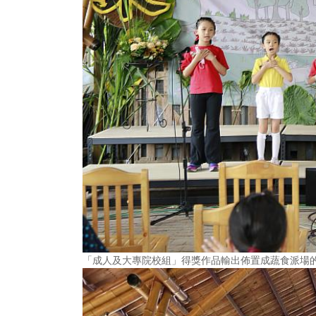
「成人及大專院校組」得獎作品輸出佈置成蔬食派場