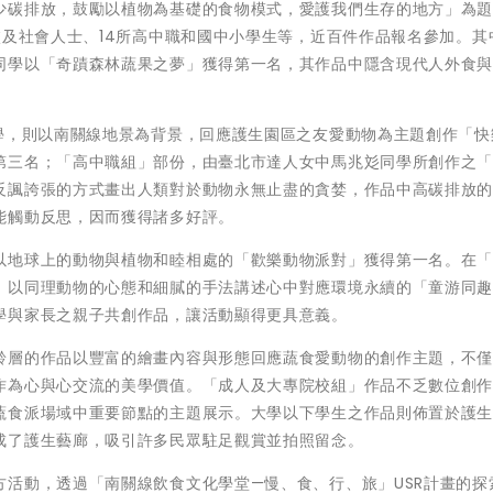
少碳排放，鼓勵以植物為基礎的食物模式，愛護我們生存的地方」為
校及社會人士、14所高中職和國中小學生等，近百件作品報名參加。其
同學以「奇蹟森林蔬果之夢」獲得第一名，其作品中隱含現代人外食
同學，則以南關線地景為背景，回應護生園區之友愛動物為主題創作「快
第三名；「高中職組」部份，由臺北市達人女中馬兆彣同學所創作之
反諷誇張的方式畫出人類對於動物永無止盡的貪婪，作品中高碳排放
能觸動反思，因而獲得諸多好評。
以地球上的動物與植物和睦相處的「歡樂動物派對」獲得第一名。在
，以同理動物的心態和細膩的手法講述心中對應環境永續的「童游同
學與家長之親子共創作品，讓活動顯得更具意義。
齡層的作品以豐富的繪畫內容與形態回應蔬食愛動物的創作主題，不
作為心與心交流的美學價值。「成人及大專院校組」作品不乏數位創
蔬食派場域中重要節點的主題展示。大學以下學生之作品則佈置於護
成了護生藝廊，吸引許多民眾駐足觀賞並拍照留念。
活動，透過「南關線飲食文化學堂—慢、食、行、旅」USR計畫的探