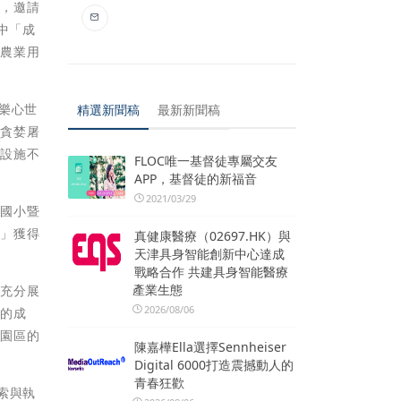
題，邀請
中「成
與農業用
樂心世
精選新聞稿
最新新聞稿
「貪婪屠
的設施不
FLOC唯一基督徒專屬交友
APP，基督徒的新福音
2021/03/29
「國小暨
趣」獲得
真健康醫療（02697.HK）與
天津具身智能創新中心達成
戰略合作 共建具身智能醫療
產業生態
僅充分展
2026/08/06
作的成
生園區的
陳嘉樺Ella選擇Sennheiser
Digital 6000打造震撼動人的
青春狂歡
索與執