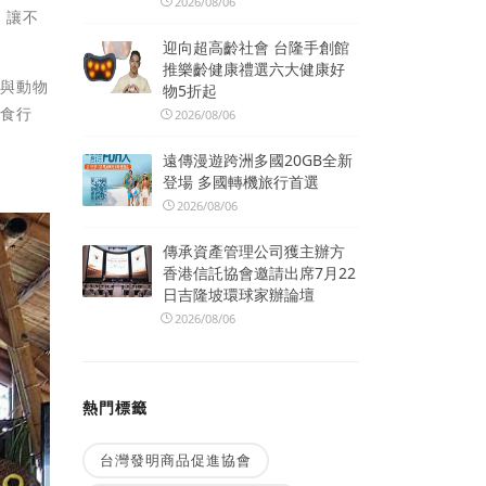
2026/08/06
，讓不
迎向超高齡社會 台隆手創館
推樂齡健康禮選六大健康好
球與動物
物5折起
蔬食行
2026/08/06
遠傳漫遊跨洲多國20GB全新
登場 多國轉機旅行首選
2026/08/06
傳承資產管理公司獲主辦方
香港信託協會邀請出席7月22
日吉隆坡環球家辦論壇
2026/08/06
熱門標籤
台灣發明商品促進協會