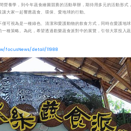
中的田間營養學，到今年蔬食繪圖競賽的活動舉辦，期待用多元的活動形式
並讓大家一起響應蔬食、環保、愛地球的行動。
不僅可視為是一種綠色、清潔和愛護動物的飲食方式，同時在愛護地
的一種策略。為此，希望透過歡樂蔬食派對中的展覽，引領大眾投入
tw/focusNews/detail/11988