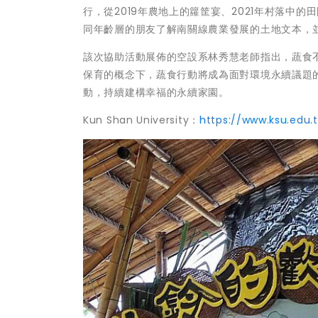
行，從2019年農地上的籮筐宴、2021年村落
同年齡層的朋友了解南關線農業發展的土地文本，
該次協助活動展佈的空設系林秀慧老師指出，蔬食
保育的概念下，蔬食行動將成為面對環境永續議題
動，持續建構幸福的永續家園。
Kun Shan University：
https://www.ksu.edu.