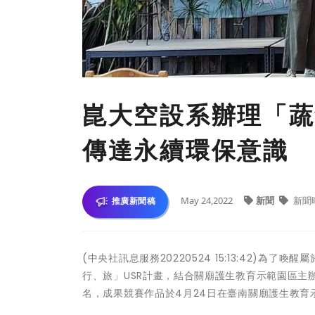
崑大空設系辦理「蔬
傳達永續環保意識
May 24,2022
新聞
新聞
推廣新聞稿
(中央社訊息服務20220524 15:13:42)
行、旅」USR計畫，結合關廟護生教育示範園區
名，成果競賽作品於4月24日在臺南關廟護生教育