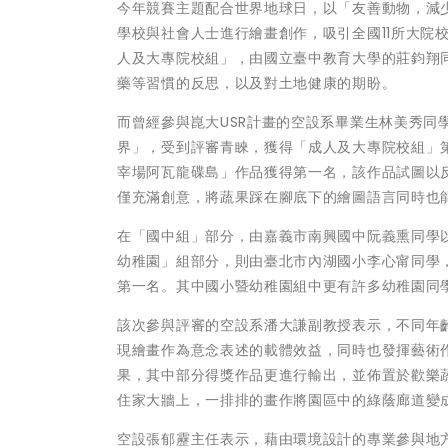
今年競賽主題配合世界地球日，以「友善動物，減
學校與社會人士進行繪畫創作，吸引全國11所大院
人及大專院校組」，由國立臺中教育大學的莊鈞翔
藥等習慣的反思，以及對土地健康的期盼。
而曾經參與崑大USR計畫的空設系畢業生林美秀
界」，受到評審青睞，獲得「成人及大專院校組」
宰場阿瓦龍碟島」作品獲得第一名，該作品試圖以
僅充滿創意，將蔬果踩在腳底下的繪圖語言同時也
在「國中組」部分，由嘉義市南興國中阮義熏同學
幼稚園」組部分，則由臺北市內湖國小李心甯同學
第一名。其中國小暨幼稚園組中更有許多幼稚園同
該次參與評審的空設系潘大謙副教授表示，不同年
現繪畫作為意念表述的載體效益，同時也發揮藝術
果，其中部分得獎作品更進行輸出，並佈置於歡樂
住家大牆上，一排排的畫作將園區中的綠蔭廊道變
空設張郁靂主任表示，藉由環境設計的專業參與地方