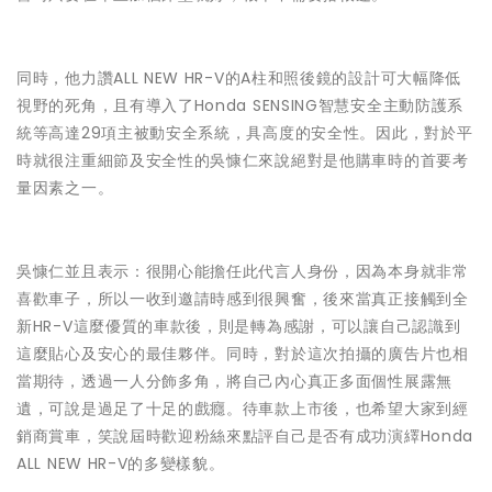
同時，他力讚ALL NEW HR-V的A柱和照後鏡的設計可大幅降低
視野的死角，且有導入了Honda SENSING智慧安全主動防護系
統等高達29項主被動安全系統，具高度的安全性。因此，對於平
時就很注重細節及安全性的吳慷仁來說絕對是他購車時的首要考
量因素之一。
吳慷仁並且表示：很開心能擔任此代言人身份，因為本身就非常
喜歡車子，所以一收到邀請時感到很興奮，後來當真正接觸到全
新HR-V這麼優質的車款後，則是轉為感謝，可以讓自己認識到
這麼貼心及安心的最佳夥伴。同時，對於這次拍攝的廣告片也相
當期待，透過一人分飾多角，將自己內心真正多面個性展露無
遺，可說是過足了十足的戲癮。待車款上市後，也希望大家到經
銷商賞車，笑說屆時歡迎粉絲來點評自己是否有成功演繹Honda
ALL NEW HR-V的多變樣貌。