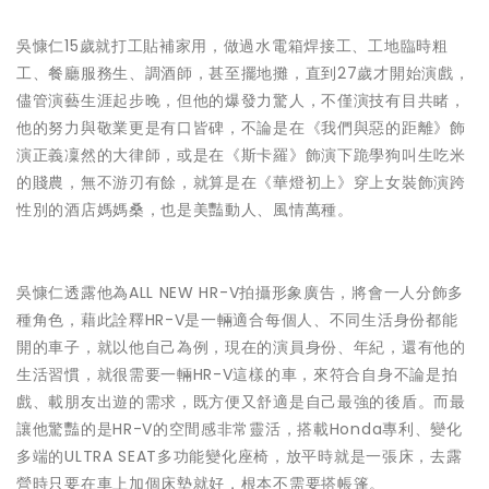
吳慷仁15歲就打工貼補家用，做過水電箱焊接工、工地臨時粗
工、餐廳服務生、調酒師，甚至擺地攤，直到27歲才開始演戲，
儘管演藝生涯起步晚，但他的爆發力驚人，不僅演技有目共睹，
他的努力與敬業更是有口皆碑，不論是在《我們與惡的距離》飾
演正義凜然的大律師，或是在《斯卡羅》飾演下跪學狗叫生吃米
的賤農，無不游刃有餘，就算是在《華燈初上》穿上女裝飾演跨
性別的酒店媽媽桑，也是美豔動人、風情萬種。
吳慷仁透露他為ALL NEW HR-V拍攝形象廣告，將會一人分飾多
種角色，藉此詮釋HR-V是一輛適合每個人、不同生活身份都能
開的車子，就以他自己為例，現在的演員身份、年紀，還有他的
生活習慣，就很需要一輛HR-V這樣的車，來符合自身不論是拍
戲、載朋友出遊的需求，既方便又舒適是自己最強的後盾。而最
讓他驚豔的是HR-V的空間感非常靈活，搭載Honda專利、變化
多端的ULTRA SEAT多功能變化座椅，放平時就是一張床，去露
營時只要在車上加個床墊就好，根本不需要搭帳篷。