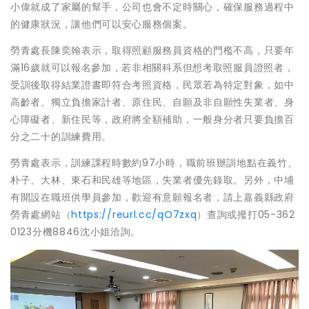
小偉就成了家屬的幫手，公司也會不定時關心，確保服務過程中
的健康狀況，讓他們可以安心服務個案。
勞青處長陳奕翰表示，取得照顧服務員資格的門檻不高，只要年
滿16歲就可以報名參加，若非相關科系但想考取照服員證照者，
受訓後取得結業證書即符合考照資格，民眾若為特定對象，如中
高齡者、獨立負擔家計者、原住民、自願及非自願性失業者、身
心障礙者、新住民等，政府將全額補助，一般身分者只要負擔百
分之二十的訓練費用。
勞青處表示，訓練課程時數約97小時，職前班辦訓地點在義竹、
朴子、大林、東石和民雄等地區，失業者優先錄取。另外，中埔
有開設在職班供學員參加，歡迎有意願報名者，請上嘉義縣政府
勞青處網站（
https://reurl.cc/qO7zxq
）查詢或撥打05-362
0123分機8846沈小姐洽詢。