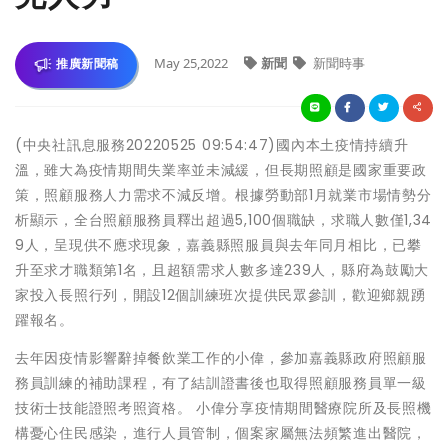
May 25,2022
新聞
新聞時事
推廣新聞稿
(中央社訊息服務20220525 09:54:47)國內本土疫情持續升
溫，雖大為疫情期間失業率並未減緩，但長期照顧是國家重要政
策，照顧服務人力需求不減反增。根據勞動部1月就業市場情勢分
析顯示，全台照顧服務員釋出超過5,100個職缺，求職人數僅1,34
9人，呈現供不應求現象，嘉義縣照服員與去年同月相比，已攀
升至求才職類第1名，且超額需求人數多達239人，縣府為鼓勵大
家投入長照行列，開設12個訓練班次提供民眾參訓，歡迎鄉親踴
躍報名。
去年因疫情影響辭掉餐飲業工作的小偉，參加嘉義縣政府照顧服
務員訓練的補助課程，有了結訓證書後也取得照顧服務員單一級
技術士技能證照考照資格。 小偉分享疫情期間醫療院所及長照機
構憂心住民感染，進行人員管制，個案家屬無法頻繁進出醫院，