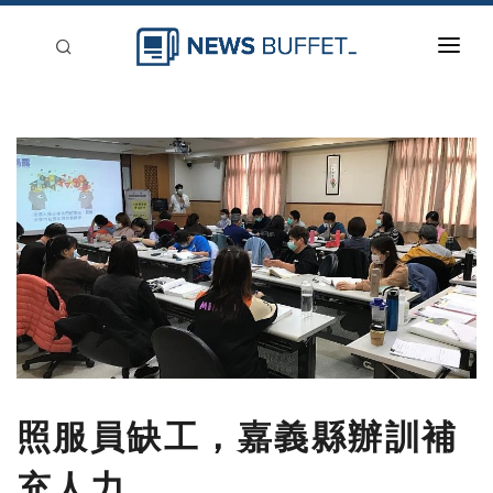
回到首頁
新聞稿分類
登入
刊登
照服員缺工，嘉義縣辦訓補
充人力