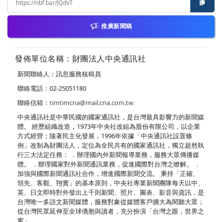
推廣新聞稿
發佈單位名稱：財團法人中央通訊社
新聞聯絡人：訊息服務核稿員
聯絡電話：02-25051180
聯絡信箱：
timtimcna@mail.cna.com.tw
中央通訊社是中華民國的國家通訊社，是台灣最具影響力的新聞媒
體。 經歷組織改造，1973年中央社改組為股份有限公司，以企業
方式經營；隨著民主化發展，1996年依據「中央通訊社設置條
例」改制為財團法人，定位為全民共有的國家通訊社，獨立超然執
行三大法定任務： ．辦理國內外新聞報導業務，服務大眾傳播媒
體。 ．辦理國家對外新聞通訊業務，促進國際對台灣之瞭解。 ．
加強與國際新聞通訊社合作，增進國際新聞交流。 秉持「正確、
領先、客觀、翔實」的基本原則，中央社專業新聞團隊每天以中、
英、日文即時對外發出上千則新聞、照片、圖表、影音與資訊，是
台灣唯一多語文新聞媒體，服務對象從媒體客戶擴大為閱聽大眾；
從台灣民眾延伸至全球僑胞與讀者，充分扮演「台灣之眼，世界之
窗」。