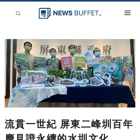
回到首頁
新聞稿分類
登入
刊登
流貫一世紀 屏東二峰圳百年
慶見證永續的水圳文化