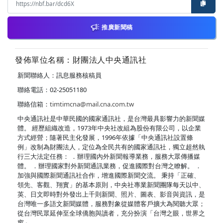
推廣新聞稿
發佈單位名稱：財團法人中央通訊社
新聞聯絡人：訊息服務核稿員
聯絡電話：02-25051180
聯絡信箱：
timtimcna@mail.cna.com.tw
中央通訊社是中華民國的國家通訊社，是台灣最具影響力的新聞媒
體。 經歷組織改造，1973年中央社改組為股份有限公司，以企業
方式經營；隨著民主化發展，1996年依據「中央通訊社設置條
例」改制為財團法人，定位為全民共有的國家通訊社，獨立超然執
行三大法定任務： ．辦理國內外新聞報導業務，服務大眾傳播媒
體。 ．辦理國家對外新聞通訊業務，促進國際對台灣之瞭解。 ．
加強與國際新聞通訊社合作，增進國際新聞交流。 秉持「正確、
領先、客觀、翔實」的基本原則，中央社專業新聞團隊每天以中、
英、日文即時對外發出上千則新聞、照片、圖表、影音與資訊，是
台灣唯一多語文新聞媒體，服務對象從媒體客戶擴大為閱聽大眾；
從台灣民眾延伸至全球僑胞與讀者，充分扮演「台灣之眼，世界之
窗」。