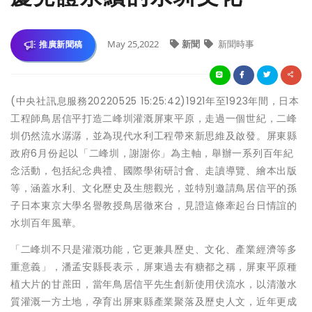
May 25,2022
新聞
新聞時事
推廣新聞稿
(中央社訊息服務20220525 15:25:42)1921年至1923年間，日本
工程師鳥居信平打造二峰圳灌溉屏東平原，走過一個世紀，二峰
圳仍然流水潺潺，並為現代水利工程帶來新思維及啟發。屏東縣
政府6月份起以「二峰圳，謝謝你」為主軸，舉辦一系列百年紀
念活動，包括紀念典禮、國際學術研討會、走讀導覽、繪本出版
等，涵蓋水利、文化歷史及生態觀光，並特別邀請鳥居信平的孫
子日本東京大學名譽教授鳥居徹來台，見證這條牽起台日情誼的
水圳百年風華。
「二峰圳不只是灌溉功能，它更兼具歷史、文化、產業經濟等多
重意義」，潘孟安縣長表示，屏東過去有糖都之稱，屏東平原種
植大片的甘蔗田，當年鳥居信平先生創新使用伏流水，以清澈水
質灌溉一方土地，孕育出屏東縣產業聚落及歷史人文，近年更成