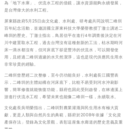
為「地下水庫」、伏流水工程的借鏡，讓水資源能夠永續發展，
是台灣偉大的水利工程。
屏東縣政府5月25日由文化處、水利處、研考處共同說明二峰圳
百年紀念活動，並邀請國立屏東科技大學榮譽教授丁澈士講述二
峰圳的歷史。丁澈士指出，鳥居信平在進行4年調查後決定在河
川中建置取水工程，過去台灣沒有這種創新的工法，枯水期時河
床一滴水都沒有，但河床底下卻是豐沛的伏流水，可以開發使
用，且經過二峰圳過濾的水天然潔淨，這也是現代供應民生用水
非常珍貴的經驗。
二峰圳曾歷經二次整修，至今仍功能良好，水利處長江國豐表
示，二峰圳的主體結構在河床底下，比較不易受到河水沖刷影
響，簡單修復就能恢復功能，縣府也因此受到啟發，在林邊溪上
游進行伏流水工程，希望未來也能像二峰圳一樣，永續取水。
文化處長吳明榮指出，二峰圳對農業灌溉與民生用水有極大貢
獻，更是人類與自然共生的典範，縣府於2008年依據「文化資
產保存法」登錄為文化景觀，表彰這座集水廊道的歷史意義及重