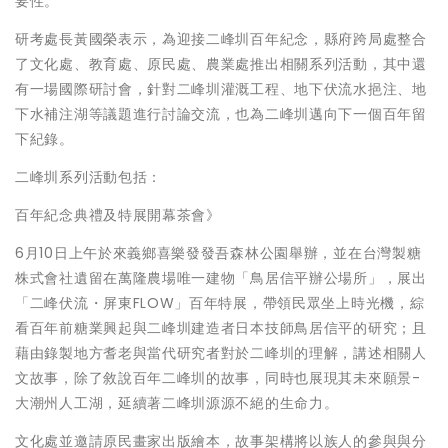
要性。
研考處長黃國榮表示，為迎接二峰圳百年紀念，縣府跨局處整合
了文化處、教育處、原民處、農業處推出相關系列活動，其中還
有一場國際研討會，針對二峰圳灌溉工程、地下伏流水挹注、地
下水補注湖等議題進行討論交流，也為二峰圳邁向下一個百年留
下紀錄。
二峰圳系列活動包括：
百年紀念典禮及特展開幕茶會》
6月10日上午於來義鄉喜樂發發吾森林公園舉辦，並在台灣製糖
株式會社遺留在萬隆農場唯一建物「鳥居信平辦公場所」，展出
「二峰伏流・屏東FLOW」百年特展，帶領民眾坐上時光機，綜
看百年前糖業興起與二峰圳建造者日本技師鳥居信平的研究；且
藉由錄製地方耆老與當代研究者對於二峰圳的理解，講述相關人
文故事，除了敘說百年二峰圳的故事，同時也展現其未來願景-
大潮州人工湖，延續著二峰圳源源不絕的生命力。
文化處並邀請原民畫家出版繪本，故事架構將以族人的參與與分