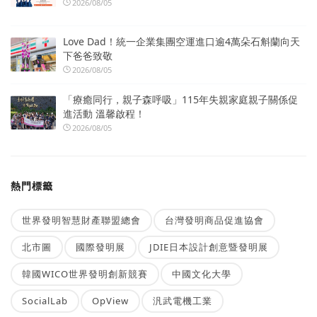
2026/08/05
Love Dad！統一企業集團空運進口逾4萬朵石斛蘭向天
下爸爸致敬
2026/08/05
「療癒同行，親子森呼吸」115年失親家庭親子關係促
進活動 溫馨啟程！
2026/08/05
熱門標籤
世界發明智慧財產聯盟總會
台灣發明商品促進協會
北市圖
國際發明展
JDIE日本設計創意暨發明展
韓國WICO世界發明創新競賽
中國文化大學
SocialLab
OpView
汎武電機工業