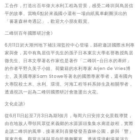
工合作，打造出百年偉大水利工程為背景，感受二峰圳與鳥居信
平的故事。當晚6點於來義國小還有一場由紙風車劇團演出的
「蕃薯森林奇遇記」，歡迎大小朋友觀賞。
二峰圳百年國際研討會》
6月11日於大潮州地下補注湖監控中心登場，縣府邀請國際水利專
家與會，其中有鳥居信平先生的孫子日本東京大學名譽教授鳥居
徹先生、日本文學著名作家也是著作「二峰圳-台日水的牽絆」
的作者平野久美子小姐、荷蘭籍的水利專家 Arjen de Vries博
士、及美國專家Sam Stowe等著名的國際專家學者，還有國內
大專院校土木、水利、環境、河海工程等科系師生及相關學者，
透過視訊一起為二峰圳國際研討會激盪出火花。
文化走讀》
從6月11日起至7月3日為期1個月，每周六日安排文化景觀導覽，
由在地族人帶領民眾從來義鄉的水源源頭集集水廊道啟程，實際
走讀二峰圳的風華，接著來到喜樂發發吾森林公園，參與「豐」
屏東市集，觀賞古謠與原住民樂舞饗宴，透過環境劇場展演方