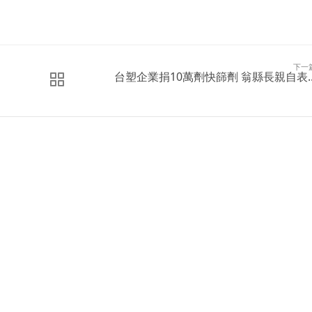
下一
台塑企業捐10萬劑快篩劑 翁縣長親自表..