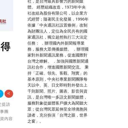
社，是台灣最具影響力的新聞媒
體。 經歷組織改造，1973年中央
社改組為股份有限公司，以企業方
式經營；隨著民主化發展，1996年
依據「中央通訊社設置條例」改制
為財團法人，定位為全民共有的國
家通訊社，獨立超然執行三大法定
永得
任務： ．辦理國內外新聞報導業
務，服務大眾傳播媒體。 ．辦理國
家對外新聞通訊業務，促進國際對
台灣之瞭解。 ．加強與國際新聞通
訊社合作，增進國際新聞交流。 秉
持「正確、領先、客觀、翔實」的
基本原則，中央社專業新聞團隊每
天以中、英、日文即時對外發出上
千則新聞、照片、圖表、影音與資
訊，是台灣唯一多語文新聞媒體，
服務對象從媒體客戶擴大為閱聽大
定提請
眾；從台灣民眾延伸至全球僑胞與
監事團
讀者，充分扮演「台灣之眼，世界
融資內容
之窗」。