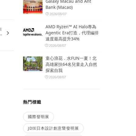
Galaxy Macau and Ant
Bank (Macao)
2026/08/07
AMD Ryzen™ AI Halo專為
篇
Agentic Era打造，代理編排
.
速度最高提升34%
2026/08/07
童心浪花．水FUN一夏！北
高雄家扶64名兒童走入自然
探索自我
2026/08/07
熱門標籤
國際發明展
JDIE日本設計創意暨發明展