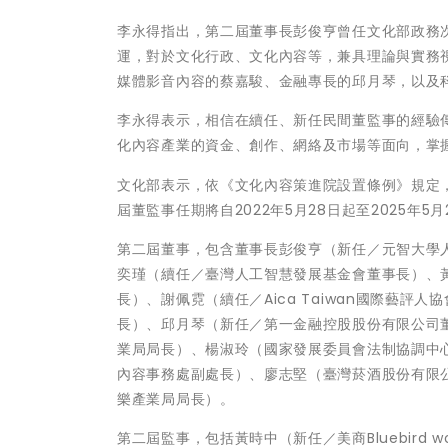
李永得指出，第二屆董事長彭俊亨曾任文化部政務
運，對於文化行政、文化內容等，兼具理論與實務
媒體影音內容的蔡嘉駿、金融專長的邱月琴，以及
李永得表示，相信在續任、新任民間董監事的經驗
化內容產業的資金、創作、網絡及市場等面向，掌
文化部表示，依《文化內容策進院設置條例》規定
屆董監事任期將自2022年5月28日起至2025年5月
第二屆董事，包含董事長彭俊亨（新任／元智大學
奕瑾（續任／臺灣人工智慧發展基金會董事長）、
長）、謝佩霓（續任／Aica Taiwan國際藝評
長）、邱月琴（新任／第一金融控股股份有限公司
業局局長）、楊淑玲（國家發展委員會法制協調中
內容事務處副處長）、廖志堅（臺灣菸酒股份有限
樂產業局局長）。
第二屆監事，包括黃時中（新任／美商Bluebird w