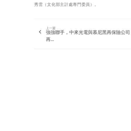
秀雲（文化部主計處專門委員）。
上一篇
強強聯手，中來光電與慕尼黑再保險公司
再...