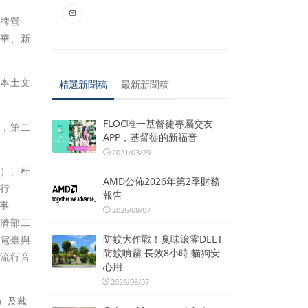
掛牌營
宛華、新
化本土文
精選新聞稿
最新新聞稿
FLOC唯一基督徒專屬交友
年，第二
APP，基督徒的新福音
2021/03/29
人）、杜
AMD公佈2026年第2季財務
執行
報告
理事
2026/08/07
經濟部工
防蚊大作戰！臭味滾零DEET
會電臺與
防蚊噴霧 長效8小時 貓狗安
及流行音
心用
2026/08/07
長）及戴