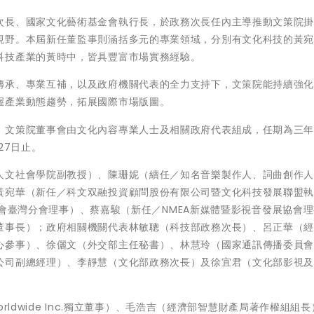
次長、國家文化藝術基金會執行長，於政務次長任內主導推動文策院
視野。本屆新任董監事則涵括多元的專業領域，分別有文化科技的黃
科技產業的黃時中，皆具豐富市場實務經驗。
傳承、專業互補，以及政府機關代表的全力支持下，文策院能持續強
握產業動態趨勢，拓展國際市場版圖。
，文策院董事會由文化內容專業人士及相關政府代表組成，任期為三
27日止。
人文社會學院副教授）、陳珊妮（續任／知名音樂製作人、詞曲創作
黃宛華（新任／科文双融投資顧問股份有限公司暨文化科技發展聯盟
人協會臺灣分會理事）、蔡嘉駿（新任／NMEA新媒體暨影視音發展協會
董事長）；政府相關機關代表林敏聰（科技部政務次長）、呂正華（
心參事）、徐儷文（外交部主任秘書）、林慧玲（國家通訊傳播委員
公司副總經理）、李靜慧（文化部政務次長）及徐宜君（文化部影視
orldwide Inc.獨立董事）、毛浩吉（經濟部智慧財產局著作權組組