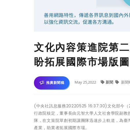
文化內容策進院第二
盼拓展國際市場版圖
May 25,2022
新聞
新聞
推廣新聞稿
(中央社訊息服務20220525 16:37:30)
行政院核定，董事長由元智大學人文社會學院副教
隊，在文策院草創初期讓團隊迅速步上軌道，為臺
產業，助業者拓展國際市場。