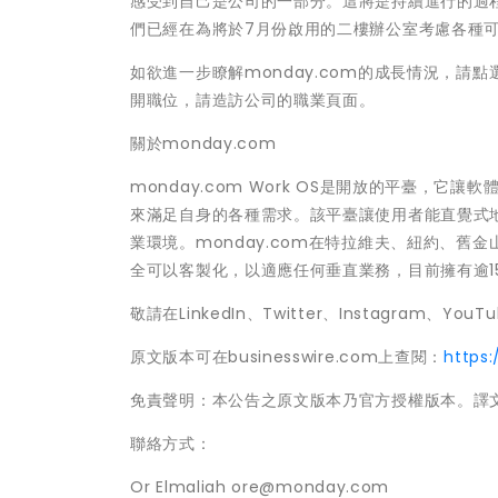
感受到自己是公司的一部分。這將是持續進行的過
們已經在為將於7月份啟用的二樓辦公室考慮各種
如欲進一步瞭解monday.com的成長情況，請
開職位，請造訪公司的職業頁面。
關於monday.com
monday.com Work OS是開放的平臺，
來滿足自身的各種需求。該平臺讓使用者能直覺式
業環境。monday.com在特拉維夫、紐約、
全可以客製化，以適應任何垂直業務，目前擁有逾15
敬請在LinkedIn、Twitter、Instagram、You
原文版本可在businesswire.com上查閱：
https
免責聲明：本公告之原文版本乃官方授權版本。譯
聯絡方式：
Or Elmaliah ore@monday.com