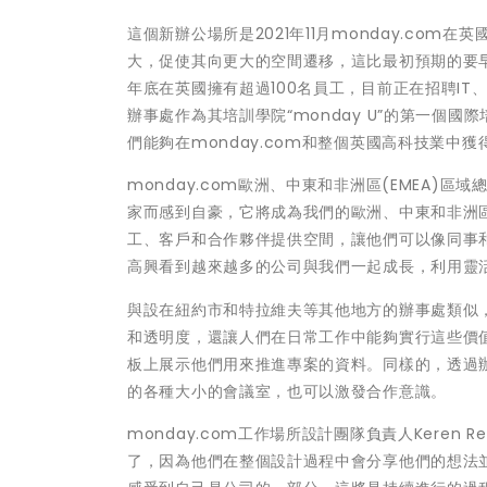
這個新辦公場所是2021年11月monday.co
大，促使其向更大的空間遷移，這比最初預期的要早得
年底在英國擁有超過100名員工，目前正在招聘IT
辦事處作為其培訓學院“monday U”的第一個國
們能夠在monday.com和整個英國高科技業中獲
monday.com歐洲、中東和非洲區(EMEA)區
家而感到自豪，它將成為我們的歐洲、中東和非洲區
工、客戶和合作夥伴提供空間，讓他們可以像同事
高興看到越來越多的公司與我們一起成長，利用靈
與設在紐約市和特拉維夫等其他地方的辦事處類似，
和透明度，還讓人們在日常工作中能夠實行這些價
板上展示他們用來推進專案的資料。同樣的，透過
的各種大小的會議室，也可以激發合作意識。
monday.com工作場所設計團隊負責人Keren
了，因為他們在整個設計過程中會分享他們的想法