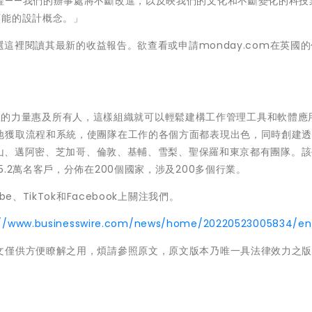
程——我們的辦事處將不斷改進，以反映我們的文化和不斷變化的科技
可能的設計概念。」
點選這裡閱讀其最新的收益報告。欲查看或申請monday.com在英國
它讓軟體的力量惠及所有人，這樣組織就可以輕鬆建構工作管理工具和軟體應
地獲取流程和系統，使團隊在工作的各個方面都表現出色，同時創建
舊金山、邁阿密、芝加哥、倫敦、基輔、雪梨、聖保羅和東京都有團隊。
.2萬名客戶，分佈在200個國家，涉及200多個行業。
Tube、TikTok和Facebook上關注我們。
://www.businesswire.com/news/home/20220523005834/en
文僅供方便瞭解之用，煩請參照原文，原文版本乃唯一具法律效力之