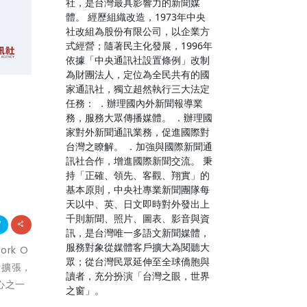
社，是台灣最具影響力的新聞媒
體。 經歷組織改造，1973年中央
社改組為股份有限公司，以企業方
式經營；隨著民主化發展，1996年
依據「中央通訊社設置條例」改制
為財團法人，定位為全民共有的國
家通訊社，獨立超然執行三大法定
任務： ．辦理國內外新聞報導業
務，服務大眾傳播媒體。 ．辦理國
家對外新聞通訊業務，促進國際對
台灣之瞭解。 ．加強與國際新聞通
訊社合作，增進國際新聞交流。 秉
持「正確、領先、客觀、翔實」的
基本原則，中央社專業新聞團隊每
天以中、英、日文即時對外發出上
千則新聞、照片、圖表、影音與資
訊，是台灣唯一多語文新聞媒體，
服務對象從媒體客戶擴大為閱聽大
rk O
眾；從台灣民眾延伸至全球僑胞與
斷擴張，
讀者，充分扮演「台灣之眼，世界
心之一
之窗」。