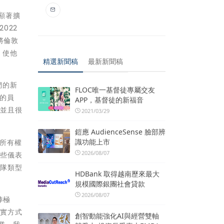
模顯著擴
022
將倫敦
，使他
精選新聞稿
最新新聞稿
們的新
FLOC唯一基督徒專屬交友
m的員
APP，基督徒的新福音
，並且很
2021/03/29
鎧應 AudienceSense 臉部辨
識功能上市
、所有權
2026/08/07
這些儀表
團隊類型
HDBank 取得越南歷來最大
規模國際銀團社會貸款
2026/08/07
棒極
切實方式
創智動能強化AI與經營雙軸