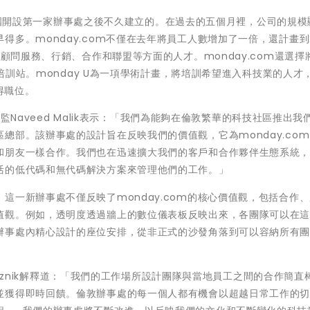
m在英國開設第一家辦事處之後不久建立的。在過去的五個月裡，公司的規
多。monday.com不僅在去年將員工人數增加了一倍，還計畫到2
、顧問服務、行銷、合作和聯盟等方面的人才。monday.com還選擇
際培訓站。monday U為一項學術計畫，將培訓希望進入科技業的人才
得職位。
域總監Naveed Malik表示：「我們為能夠在倫敦繁華的科技社區推出我
總部。該辦事處的設計旨在反映我們的價值觀，它為monday.co
和朋友一樣合作。我們也在迅速擴大我們的客戶和合作夥伴生態系統
活的低代碼和無代碼解決方案來管理他們的工作。」
這一新辦事處不僅反映了monday.com的核心價值觀，包括合作
值觀。例如，透明度透過牆上的數位儀表板反映出來，各團隊可以在
辦事處內精心設計的座位安排，從非正式的沙發角落到可以容納所有
 Reznik解釋道：「我們的工作場所設計團隊與當地員工之間的合作簡直
並獲得即時回饋。倫敦辦事處的每一個人都有機會以超越日常工作的