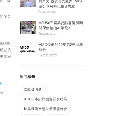
業。我
競爭力 投資長受臺大EMBA
邀分享AI時代投資思維
2026/08/07
的任何公
ASUSx三麗鷗耍酷聯萌 潮玩
開學祭搶抱AI筆電！
2026/08/07
用程式
AMD公佈2026年第2季財務
報告
透明的商
2026/08/07
該平臺完
熱門標籤
/
國際發明展
版本。
JDIE日本設計創意暨發明展
世界發明智慧財產聯盟總會