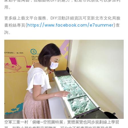
用。
更多線上藝文平台服務、DIY活動詳細資訊可至新北市文化局臉
書粉絲專頁(
https://www.facebook.com/e7summer
)查
詢。
空軍三重一村「俯瞰─空照圖特展」實體展覽也同步規劃線上學習