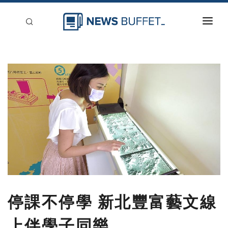
回到首頁
新聞稿分類
登入
刊登
停課不停學 新北豐富藝文線
上伴學子同樂