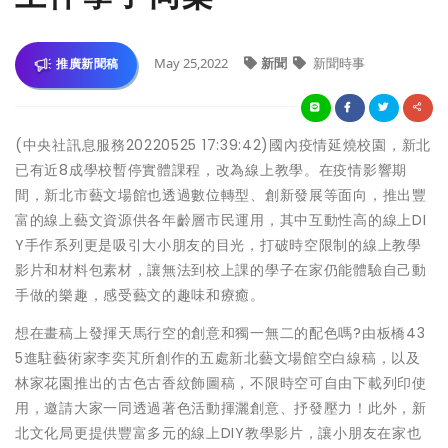
May 25,2022
新聞
新聞時事
推廣新聞稿
(中央社訊息服務20220525 17:39:42)國內疫情延燒校園，新北
已有近8成學校暫停實體課程，改為線上教學。在疫情影響期
間，新北市藝文場館也透過數位轉型、創新發展等面向，推出豐
富的線上藝文資源供各年齡層市民運用，其中互動性高的線上DI
Y手作系列更是吸引大小朋友的目光，打破時空限制的線上教學
影片和材料包素材，讓無法到校上課的學子在家仍能體驗自己動
手做的樂趣，感受藝文的趣味和療癒。
想在畫稿上發揮天馬行空的創意和獨一無二的配色嗎?由板橋43
5進駐藝術家李奕芃所創作的五處新北藝文場館空白線稿，以及
林家花園推出的古色古香紋飾圖稿，不限時空可自由下載列印使
用，邀請大家一同透過著色活動揮灑創意、抒發壓力！此外，新
北文化局更提供豐富多元的線上DIY教學影片，讓小朋友在家也