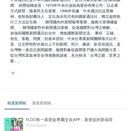
體。 經歷組織改造，1973年中央社改組為股份有限公司，以企業
方式經營；隨著民主化發展，1996年依據「中央通訊社設置條
例」改制為財團法人，定位為全民共有的國家通訊社，獨立超然執
行三大法定任務： ．辦理國內外新聞報導業務，服務大眾傳播媒
體。 ．辦理國家對外新聞通訊業務，促進國際對台灣之瞭解。 ．
加強與國際新聞通訊社合作，增進國際新聞交流。 秉持「正確、
領先、客觀、翔實」的基本原則，中央社專業新聞團隊每天以中、
英、日文即時對外發出上千則新聞、照片、圖表、影音與資訊，是
台灣唯一多語文新聞媒體，服務對象從媒體客戶擴大為閱聽大眾；
從台灣民眾延伸至全球僑胞與讀者，充分扮演「台灣之眼，世界之
窗」。
精選新聞稿
最新新聞稿
FLOC唯一基督徒專屬交友APP，基督徒的新福音
2021/03/29