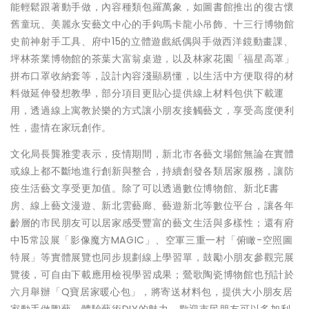
能輕鬆跟著動手做，內容種類包羅萬象，如圖書館推出的復古懷
舊童玩、美麗永安藝文中心的手鉤馬卡龍小吊飾、十三行博物館
史前神射手工具、府中15的立體遊戲紙偶與手做西洋鏡動畫課、
坪林茶業博物館的茶葉大富翁桌遊，以及林家花園「福星高罩」
拼布口罩收納套等，設計內容淺顯易懂，以生活中方便取得的材
料做延伸發想教學，部分項目更貼心提供線上材料包供下載運
用，透過線上寓教於樂的方式讓小朋友接觸藝文，享受高度便利
性，盡情在家玩創作。
文化局長龔雅雯表示，疫情期間，新北市各藝文場館無論在實體
或線上都不斷地進行創新與整合，持續創發各類居家服務，讓防
疫生活藝文享受更加值。除了可以透過數位博物館、新北E書
房、線上藝文漫遊、新北雲藝廊、藝遊新北等數位平台，讓各年
齡層的市民朋友可以居家感受豐富的藝文生活與多樣性；還有府
中15常設展「影像魔方MAGIC」、空軍三重一村「俯瞰-空照圖
特展」等實體展覽也同步規劃線上學習單，鼓勵小朋友參觀完展
覽後，可自由下載應用檢視學習成果；鶯歌陶瓷博物館也預計於
六月舉辦「Q寶居家暖心包」，將寄送材料包，提供大小朋友居
家動手做陶藝，體驗藝術DIY的魅力，歡迎市民朋友可以多加利