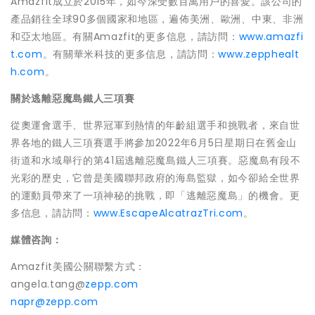
Amazfit成立於2015年，如今深受數百萬用戶的喜愛。該公司的
產品銷往全球90多個國家和地區，遍佈美洲、歐洲、中東、非洲
和亞太地區。有關Amazfit的更多信息，請訪問：
www.amazfi
t.com
。有關華米科技的更多信息，請訪問：
www.zepphealt
h.com
。
關於逃離惡魔島鐵人三項賽
從奧運會選手、世界冠軍到熱情的年齡組選手和挑戰者，來自世
界各地的鐵人三項賽選手將參加2022年6月5日星期日在舊金山
街道和水域舉行的第41屆逃離惡魔島鐵人三項賽。惡魔島有段不
光彩的歷史，它曾是美國聯邦政府的海島監獄，如今卻給全世界
的運動員帶來了一項神秘的挑戰，即「逃離惡魔島」的機會。更
多信息，請訪問：
www.EscapeAlcatrazTri.com
。
媒體咨詢：
Amazfit美國公關聯繫方式：
angela.tang@
zepp.com
napr@zepp.com