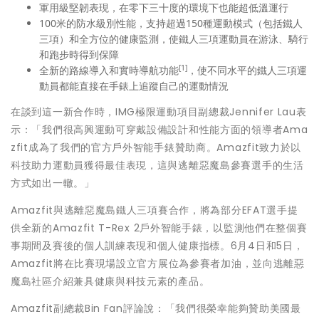
軍用級堅韌表現，在零下三十度的環境下也能超低溫運行
100米的防水級別性能，支持超過150種運動模式（包括鐵人
三項）和全方位的健康監測，使鐵人三項運動員在游泳、騎行
和跑步時得到保障
[1]
全新的路線導入和實時導航功能
，使不同水平的鐵人三項運
動員都能直接在手錶上追蹤自己的運動情況
在談到這一新合作時，IMG極限運動項目副總裁Jennifer Lau表
示：「我們很高興運動可穿戴設備設計和性能方面的領導者Ama
zfit成為了我們的官方戶外智能手錶贊助商。Amazfit致力於以
科技助力運動員獲得最佳表現，這與逃離惡魔島參賽選手的生活
方式如出一轍。」
Amazfit與逃離惡魔島鐵人三項賽合作，將為部分EFAT選手提
供全新的Amazfit T-Rex 2戶外智能手錶，以監測他們在整個賽
事期間及賽後的個人訓練表現和個人健康指標。6月4日和5日，
Amazfit將在比賽現場設立官方展位為參賽者加油，並向逃離惡
魔島社區介紹兼具健康與科技元素的產品。
Amazfit副總裁Bin Fan評論說：「我們很榮幸能夠贊助美國最