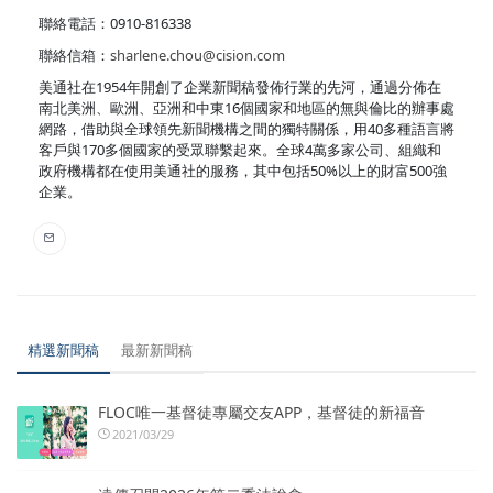
聯絡電話：0910-816338
聯絡信箱：
sharlene.chou@cision.com
美通社在1954年開創了企業新聞稿發佈行業的先河，通過分佈在
南北美洲、歐洲、亞洲和中東16個國家和地區的無與倫比的辦事處
網路，借助與全球領先新聞機構之間的獨特關係，用40多種語言將
客戶與170多個國家的受眾聯繫起來。全球4萬多家公司、組織和
政府機構都在使用美通社的服務，其中包括50%以上的財富500強
企業。
精選新聞稿
最新新聞稿
FLOC唯一基督徒專屬交友APP，基督徒的新福音
2021/03/29