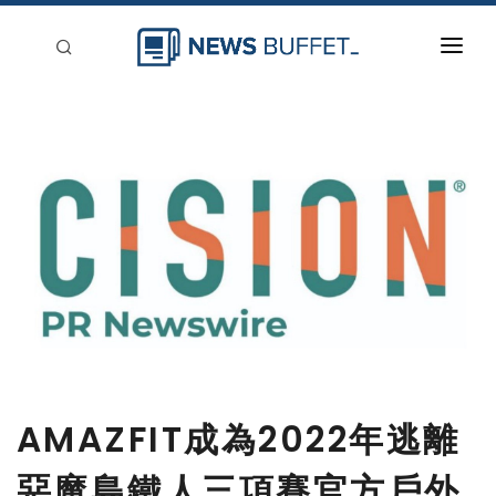
回到首頁
新聞稿分類
登入
刊登
AMAZFIT成為2022年逃離
惡魔島鐵人三項賽官方戶外