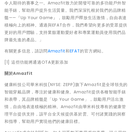
令人期待的賽事之一。Amazfit致力於開發可靠的多功能戶外智
能手錶，幫助用戶提升生活質量。我們深深扎根於我們的品牌精
髓——『Up Your Game』，鼓勵用戶釋放生活激情，自由表達
積極向上的精神。通過與EFAT合作，我們希望向更多的受眾提供
更好的用戶體驗，支持業餘運動愛好者和專業運動員使用我們品
牌最先進的產品。」
有關更多信息，請訪問
Amazfit
和
EFAT
的官方網站。
[1] 這些功能將通過OTA更新添加
關於
Amazfit
健康科技公司華米科技(NYSE: ZEPP)旗下Amazfit是全球領先的
智能穿戴品牌，專注於健康和健身。Amazfit提供各種智能手錶
和表帶，其品牌精髓是「Up Your Game」，鼓勵用戶活出激
情，自由地表達積極的精神。Amazfit由華米科技專有的健康管
理平台提供支持，該平台全天候提供基於雲、可付諸實踐的洞察
和指導，幫助用戶實現他們的健康目標。