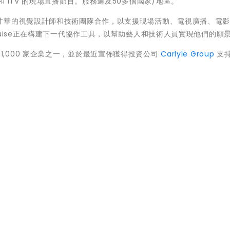
MTV 和 ITV 的現場直播節目。服務遍及50多個國家/地區。
才華的視覺設計師和技術團隊合作，以支援現場活動、電視廣播、電
uise正在構建下一代協作工具，以幫助藝人和技術人員實現他們的願
快的 1,000 家企業之一，並於最近宣佈獲得投資公司
Carlyle Group
支