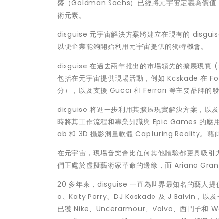
盛（Goldman Sachs）已經將元宇宙定義為
術元素。
disguise 元宇宙解決方案將建立在現有的 di
以便企業能夠開始利用元宇宙提供的獨特機會。
disguise 在過去兩年推出的市場領先的擴展現實
包括在元宇宙提供現場活動，例如 Kaskade 在 Fort
分），以及支援 Gucci 和 Ferrari 等主要品牌的
disguise 將進一步利用其擴展現實解決方案，以及
時將其工作流程和專業知識與 Epic Games 的應用
ab 和 3D 攝影測量軟體 Capturing Real
在元宇宙，現場音樂會比任何其他體驗都更具吸引力，4
們正處於虛擬藝術家革命的邊緣，而 Ariana Grande、
20 多年來，disguise 一直為世界最知名的藝人提供壯觀的
o、Katy Perry、DJ Kaskade 及 J Balv
已獲 Nike、Underarmour、Volvo、西門子和 W