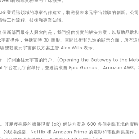
a Bowen將領導實驗室的全球擴張。
和企業通訊領域的專家合作建立，將激發未來元宇宙體驗的創新。公
獨特工作流程、技術和專業知識。
這個新部門最令人興奮的是，我們提供切實的解決方案，以幫助品牌
元宇宙構件，包括實時 3D 圖形、空間技術和先進的顯示介面，所有這
 體驗總裁兼元宇宙解決方案主管
Alex Wills
表示。
元宇宙的門戶」(Opening the Gateway to the Meta
eal 平台在元宇宙舉行，並邀請來自 Epic Games、 Amazon AWS, 
屢獲殊榮的擴展現實 (xR) 解決方案為 600 多個身臨其境的實
ilish）的現場娛樂、Netflix 和 Amazon Prime 的電影和電視劇集製