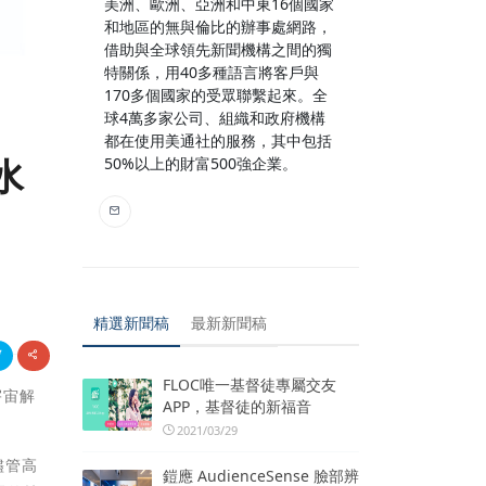
美洲、歐洲、亞洲和中東16個國家
和地區的無與倫比的辦事處網路，
借助與全球領先新聞機構之間的獨
特關係，用40多種語言將客戶與
170多個國家的受眾聯繫起來。全
球4萬多家公司、組織和政府機構
都在使用美通社的服務，其中包括
水
50%以上的財富500強企業。
精選新聞稿
最新新聞稿
FLOC唯一基督徒專屬交友
宇宙解
APP，基督徒的新福音
2021/03/29
儘管高
鎧應 AudienceSense 臉部辨