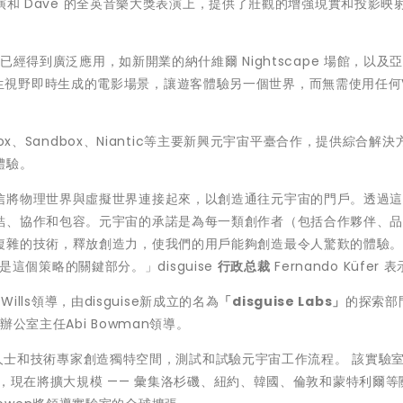
self」巡迴表演和 Dave 的全英音樂大獎表演上，提供了壯觀的增強現實和投影映
所已經得到廣泛應用，如新開業的納什維爾 Nightscape 場館，以及
40 度原生視野即時生成的電影場景，讓遊客體驗另一個世界，而無需使用任何
lox、Sandbox、Niantic等主要新興元宇宙平臺合作，提供綜合解決
體驗。
信將物理世界與虛擬世界連接起來，以創造通往元宇宙的門戶。透過
結、協作和包容。元宇宙的承諾是為每一類創作者（包括合作夥伴、
複雜的技術，釋放創造力，使我們的用戶能夠創造最令人驚歎的體驗
 正是這個策略的關鍵部分。」disguise
行政
总
裁
Fernando Küfer 
 Wills領導，由disguise新成立的名為
「
disguise Labs
」
的探索部
辦公室主任Abi Bowman領導。
、創意人士和技術專家創造獨特空間，測試和試驗元宇宙工作流程。 該實驗
建立，現在將擴大規模 —— 彙集洛杉磯、紐約、韓國、倫敦和蒙特利爾等