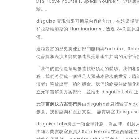
BTS「Love Yourself, Speak Your
驗。。
disguise 實現無限可擴展內容的能力，在娛樂場
和拉斯維加斯的 Illuminariums，透過 2
備。
這種豐富的歷史將使新部門能夠與Fortnite、Rob
使品牌和表演者能夠創造與受眾產生共鳴的元宇宙
「我們的使命是幫助創造挑戰預期的體驗。我們相
程，我們將促成一個滿足人類基本需求的世界：聯
演者）釋放出新一輪的機會。我們始終專注於簡化
立元宇宙解決方案部門，並推出 disguise Labs
元宇宙解決方案部門
將由disguise首席體驗官Alex
創意、技術諮詢和創新支援。 該實驗室由disguise
disguise Labs將是一項全球計劃，為品牌
由紐西蘭實驗室負責人Sam Folkard在紐西蘭