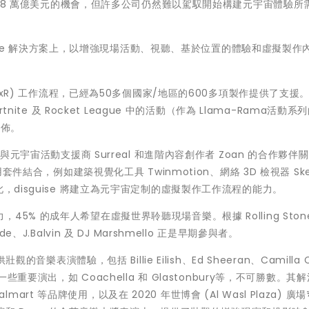
價值 8 萬億美元的機會，但許多公司仍然難以駕馭開始構建元宇宙體驗所
sguise 解決方案上，以增強現場活動、視聽、基於位置的體驗和虛擬製作
 (xR) 工作流程，已經為50多個國家/地區的600多項製作提供了支援
nite 及 Rocket League 中的活動（作為 Llama-Rama活動系
發佈。
與元宇宙活動支援商 Surreal 和進階內容創作者 Zoan 的合作夥伴
套件結合，例如建築視覺化工具 Twinmotion、網絡 3D 檢視器 Ske
ity。藉此，disguise 將建立為元宇宙定制的虛擬製作工作流程的能力。
5% 的成年人希望在虛擬世界聆聽現場音樂。根據 Rolling Ston
J.Balvin 及 DJ Marshmello 正是早期參與者。
音樂表演體驗，包括 Billie Eilish、Ed Sheeran、Camilla C
in，以及一些重要演出，如 Coachella 和 Glastonbury等，不可勝數。
almart 等品牌使用，以及在 2020 年世博會 (Al Wasl Plaza) 廣