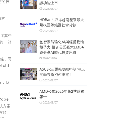
需的技
識功能上市
2026/08/07
內容，
HDBank 取得越南歷來最大
規模國際銀團社會貸款
2026/08/07
。這其中
創智動能強化AI與經營雙軸
列的一部
競爭力 投資長受臺大EMBA
邀分享AI時代投資思維
2026/08/07
關係，同
tchf
ASUSx三麗鷗耍酷聯萌 潮玩
開學祭搶抱AI筆電！
2026/08/07
e，我
AMD公佈2026年第2季財務
報告
abell
2026/08/07
其解決方案
場穹頂、