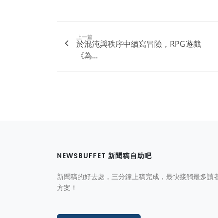
上一篇
於混沌與秩序中續寫冒險，RPG遊戲
《為...
NEWSBUFFET 新聞稿自助吧
新聞稿的好去處，三分鐘上稿完成，最快接觸最多讀
方案！