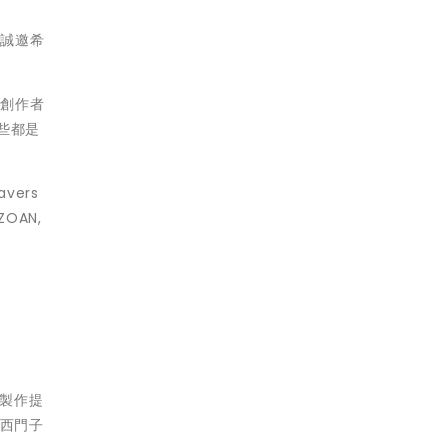
司誠邀希
和創作者
些都是
vers
ZOAN,
時製作提
作、西門子