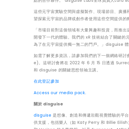
點的合作夥伴。 disguise Labs全球負責人Lar
這些元宇宙實驗空間與虛擬製作、現場節目、廣播
望探索元宇宙的品牌或創作者使用這些空間提供的
「市場目前對這個領域有大量興趣和投資，而推出
開發下一代的體驗。我們的 xR 技術結合了關鍵的
為了在元宇宙提供獨一無二的門戶。」disguise
如需了解更多資訊，請參加我們的下一個網絡研討會「打開通往
e)。這研討會將在 2022 年 6 月 15 日透過 Surr
和 disguise 的關鍵思想領袖主講。
在此登記參加
Access our media pack.
關於
disguise
disguise
是想像、創造和傳遞壯觀視覺體驗的平台。其
供支援，包括樂人（如
Katy Perry
和 Billie E