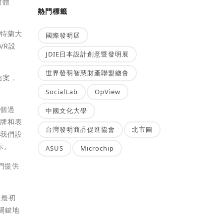
射體
熱門標籤
亞特蘭大
國際發明展
VR設
JDIE日本設計創意暨發明展
世界發明智慧財產聯盟總會
方案，
SocialLab
OpView
這個過
中國文化大學
品牌和表
台灣發明商品促進協會
北市圖
。我們設
表示。
ASUS
Microchip
門提供
室最初
關鍵地