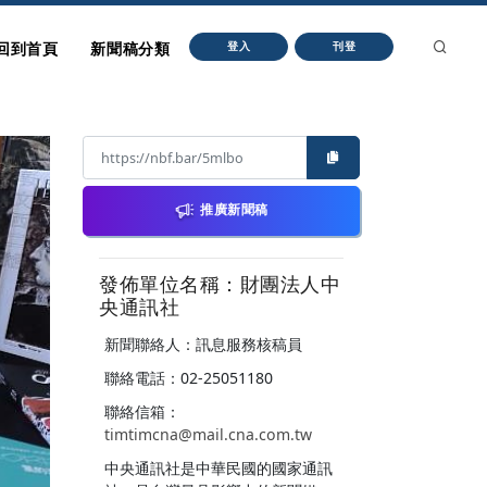
回到首頁
新聞稿分類
登入
刊登
推廣新聞稿
發佈單位名稱：財團法人中
央通訊社
新聞聯絡人：訊息服務核稿員
聯絡電話：02-25051180
聯絡信箱：
timtimcna@mail.cna.com.tw
中央通訊社是中華民國的國家通訊