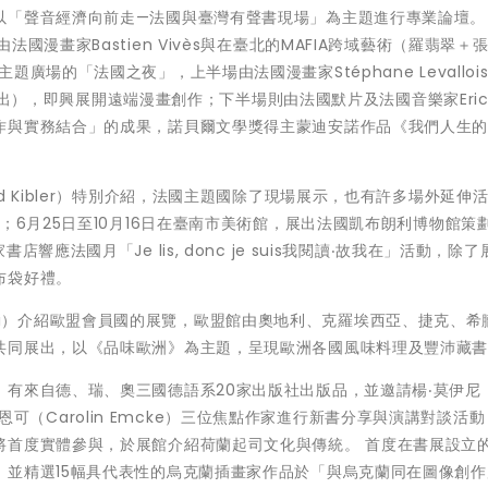
以「聲音經濟向前走—法國與臺灣有聲書現場」為主題進行專業論壇。
漫畫家Bastien Vivès與在臺北的MAFIA跨域藝術（羅翡翠＋
場的「法國之夜」，上半場由法國漫畫家Stéphane Levalloi
演出），即興展開遠端漫畫創作；下半場則由法國默片及法國音樂家Eric B
作與實務結合」的成果，諾貝爾文學獎得主蒙迪安諾作品《我們人生
d Kibler）特別介紹，法國主題國除了現場展示，也有許多場外延伸
；6月25日至10月16日在臺南市美術館，展出法國凱布朗利博物館策
應法國月「Je lis, donc je suis我閱讀‧故我在」活動，除
布袋好禮。
zewski）介紹歐盟會員國的展覽，歐盟館由奧地利、克羅埃西亞、捷克、
共同展出，以《品味歐洲》為主題，呈現歐洲各國風味料理及豐沛藏
來自德、瑞、奧三國德語系20家出版社出版品，並邀請楊‧莫伊尼（B
羅琳‧恩可（Carolin Emcke）三位焦點作家進行新書分享與演講對談活
將首度實體參與，於展館介紹荷蘭起司文化與傳統。 首度在書展設立
，並精選15幅具代表性的烏克蘭插畫家作品於「與烏克蘭同在圖像創作