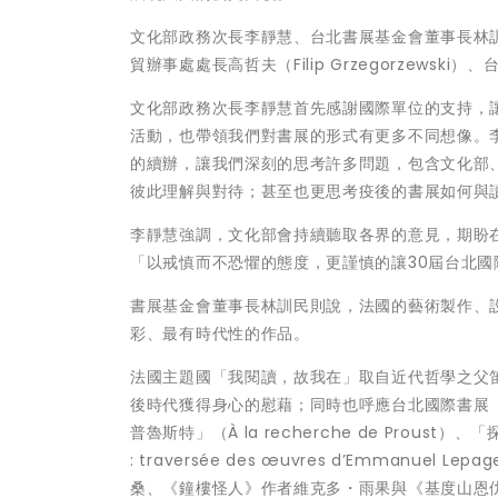
文化部政務次長李靜慧、台北書展基金會董事長林訓民
貿辦事處處長高哲夫（Filip Grzegorzews
文化部政務次長李靜慧首先感謝國際單位的支持，
活動，也帶領我們對書展的形式有更多不同想像。
的續辦，讓我們深刻的思考許多問題，包含文化部
彼此理解與對待；甚至也更思考疫後的書展如何與
李靜慧強調，文化部會持續聽取各界的意見，期盼
「以戒慎而不恐懼的態度，更謹慎的讓30屆台北國
書展基金會董事長林訓民則說，法國的藝術製作、
彩、最有時代性的作品。
法國主題國「我閱讀，故我在」取自近代哲學之父
後時代獲得身心的慰藉；同時也呼應台北國際書展「
普魯斯特」（À la recherche de Proust）
: traversée des œuvres d’Emma
桑、《鐘樓怪人》作者維克多・雨果與《基度山恩