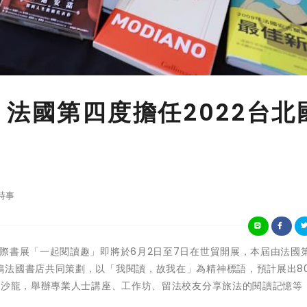
 法國第四度擔任2022台北
時事
022台北國際書展「一起閱讀趣」即將於6月2日至7日在世貿開展，本屆由法國
鴿法國書店共同策劃，以「我閱讀，故我在」為精神標語，預計展出8
屬沙龍，舉辦專業人士講座、工作坊、留法校友分享旅法的閱讀記憶等