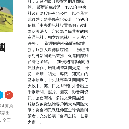
社，是台灣最具影響力的新聞媒
體。 經歷組織改造，1973年中央
社改組為股份有限公司，以企業方
式經營；隨著民主化發展，1996年
依據「中央通訊社設置條例」改制
為財團法人，定位為全民共有的國
家通訊社，獨立超然執行三大法定
任務： ．辦理國內外新聞報導業
國
務，服務大眾傳播媒體。 ．辦理國
家對外新聞通訊業務，促進國際對
台灣之瞭解。 ．加強與國際新聞通
訊社合作，增進國際新聞交流。 秉
持「正確、領先、客觀、翔實」的
基本原則，中央社專業新聞團隊每
天以中、英、日文即時對外發出上
千則新聞、照片、圖表、影音與資
訊，是台灣唯一多語文新聞媒體，
服務對象從媒體客戶擴大為閱聽大
第4度擔
眾；從台灣民眾延伸至全球僑胞與
0家出
讀者，充分扮演「台灣之眼，世界
，全面
之窗」。