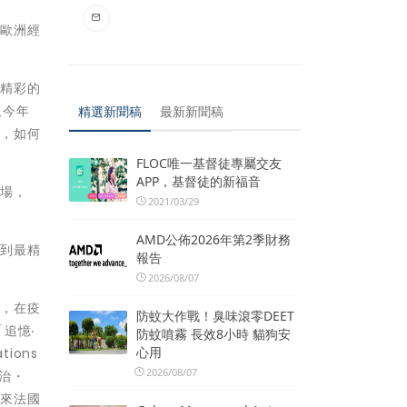
、歐洲經
多精彩的
及今年
精選新聞稿
最新新聞稿
下，如何
FLOC唯一基督徒專屬交友
APP，基督徒的新福音
進場，
2021/03/29
AMD公佈2026年第2季財務
看到最精
報告
2026/08/07
我，在疫
防蚊大作戰！臭味滾零DEET
追憶‧
防蚊噴霧 長效8小時 貓狗安
心用
ions
2026/08/07
喬治・
近來法國