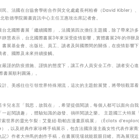
、法國在台協會學術合作與文化處處長柯柏睿（David Kibler）
ki）、台北歌德學院圖書資訊中心主任王惠玫出席記者會。
讓台北國際書展「繼續國際」，法國第四次擔任主題國，除了帶來許
李靜慧表示，台北國際書展3年來深受疫情影響，實體書展2年的停辦
、書展基金會、出版社、員工、讀者及與國際間的關係，在疫情影響
讀者、國際及未來持續接觸。
在嚴謹的防疫措施、謹慎的態度下，讓工作人員安全工作、讀者安心
際書展順利圓滿」。
設計、美感往往引領世界特殊潮流，這次的主題館展覽，將帶領觀眾
笛卡兒名言「我思，故我在」，希望提倡閱讀，每個人都可以面向自
一起閱讀趣」，體驗知識的啟發、徜徉閱讀之樂。 主題國三大特展「
、「探索世界的靈光乍裂：艾曼紐‧勒帕吉漫畫原稿展」（Éclats d’explorat
nuel Lepage），以及經典作家珍稀手稿展示，包含法國浪漫主義女性代表作家
仇記》作者大仲馬的創作手稿，在書展現場就能親眼目睹。而為展現