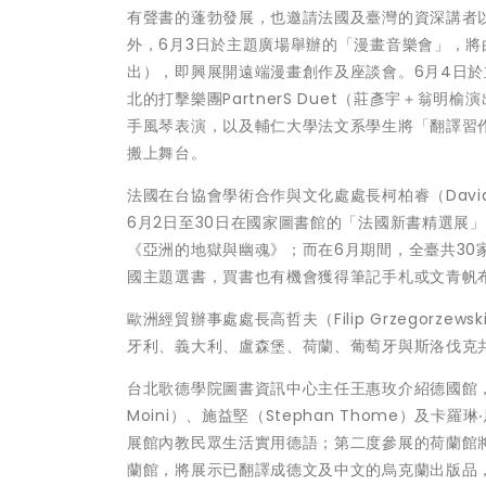
有聲書的蓬勃發展，也邀請法國及臺灣的資深講者
外，6月3日於主題廣場舉辦的「漫畫音樂會」，將由法國
出），即興展開遠端漫畫創作及座談會。6月4日於主題廣
北的打擊樂團PartnerS Duet（莊彥宇＋翁明榆
手風琴表演，以及輔仁大學法文系學生將「翻譯習
搬上舞台。
法國在台協會學術合作與文化處處長柯柏睿（Davi
6月2日至30日在國家圖書館的「法國新書精選展」
《亞洲的地獄與幽魂》；而在6月期間，全臺共30家書店響
國主題選書，買書也有機會獲得筆記手札或文青帆
歐洲經貿辦事處處長高哲夫（Filip Grzegor
牙利、義大利、盧森堡、荷蘭、葡萄牙與斯洛伐克
台北歌德學院圖書資訊中心主任王惠玫介紹德國館，有
Moini）、施益堅（Stephan Thome）及卡
展館內教民眾生活實用德語；第二度參展的荷蘭館
蘭館，將展示已翻譯成德文及中文的烏克蘭出版品