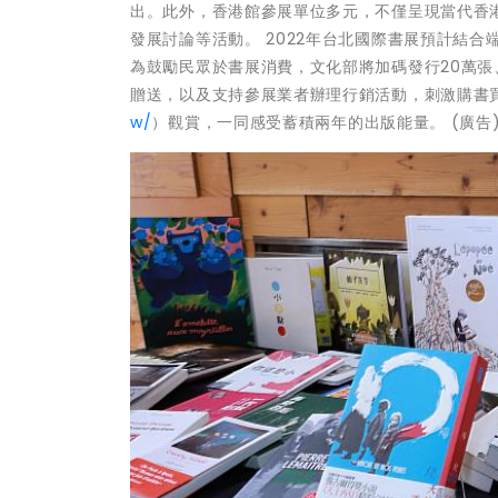
出。此外，香港館參展單位多元，不僅呈現當代香
發展討論等活動。 2022年台北國際書展預計結
為鼓勵民眾於書展消費，文化部將加碼發行20萬張、
贈送，以及支持參展業者辦理行銷活動，刺激購書
w/
）觀賞，一同感受蓄積兩年的出版能量。 (廣告