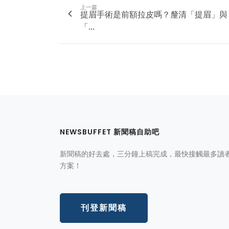
上一篇
提眉手術是前額拉皮嗎？釐清「提眉」與
「...
NEWSBUFFET 新聞稿自助吧
新聞稿的好去處，三分鐘上稿完成，最快接觸最多讀
方案！
刊登新聞稿