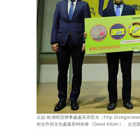
左起-歐洲經貿辦事處處長高哲夫（Filip Grzeg
術合作與文化處處長柯柏睿（David Kibler）、