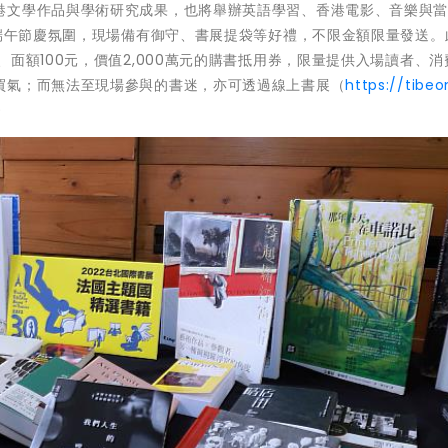
港文學作品與學術研究成果，也將舉辦英語學習、香港電影、音樂與
合端午節慶氛圍，現場備有御守、書展提袋等好禮，不限金額限量發送。
面額100元，價值2,000萬元的購書抵用券，限量提供入場讀者、消
買氣；而無法至現場參與的書迷，亦可透過線上書展（
https://tibeon
)