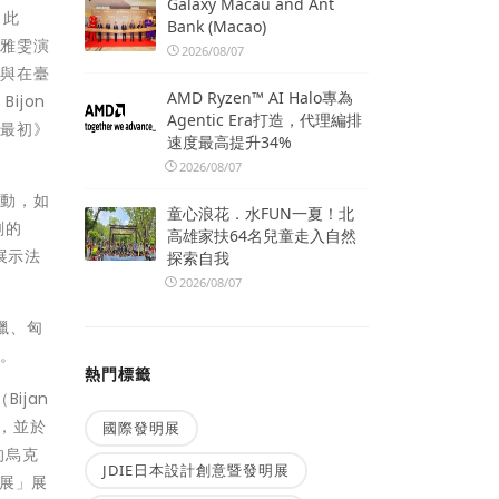
Galaxy Macau and Ant
 此
Bank (Macao)
張雅雯演
2026/08/07
s與在臺
AMD Ryzen™ AI Halo專為
ijon
Agentic Era打造，代理編排
的最初》
速度最高提升34%
2026/08/07
活動，如
童心浪花．水FUN一夏！北
劃的
高雄家扶64名兒童走入自然
了展示法
探索自我
2026/08/07
希臘、匈
書。
熱門標籤
ijan
動，並於
國際發明展
的烏克
JDIE日本設計創意暨發明展
展」展