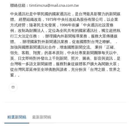
聯絡信箱：
timtimcna@mail.cna.com.tw
中央通訊社是中華民國的國家通訊社，是台灣最具影響力的新聞媒
體。 經歷組織改造，1973年中央社改組為股份有限公司，以企業
方式經營；隨著民主化發展，1996年依據「中央通訊社設置條
例」改制為財團法人，定位為全民共有的國家通訊社，獨立超然執
行三大法定任務： ．辦理國內外新聞報導業務，服務大眾傳播媒
體。 ．辦理國家對外新聞通訊業務，促進國際對台灣之瞭解。 ．
加強與國際新聞通訊社合作，增進國際新聞交流。 秉持「正確、
領先、客觀、翔實」的基本原則，中央社專業新聞團隊每天以中、
英、日文即時對外發出上千則新聞、照片、圖表、影音與資訊，是
台灣唯一多語文新聞媒體，服務對象從媒體客戶擴大為閱聽大眾；
從台灣民眾延伸至全球僑胞與讀者，充分扮演「台灣之眼，世界之
窗」。
精選新聞稿
最新新聞稿