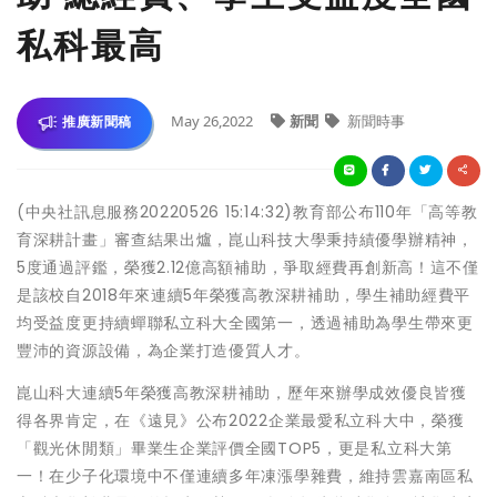
私科最高
May 26,2022
新聞
新聞時事
推廣新聞稿
(中央社訊息服務20220526 15:14:32)教育部公布110年「高等教
育深耕計畫」審查結果出爐，崑山科技大學秉持績優學辦精神，
5度通過評鑑，榮獲2.12億高額補助，爭取經費再創新高！這不僅
是該校自2018年來連續5年榮獲高教深耕補助，學生補助經費平
均受益度更持續蟬聯私立科大全國第一，透過補助為學生帶來更
豐沛的資源設備，為企業打造優質人才。
崑山科大連續5年榮獲高教深耕補助，歷年來辦學成效優良皆獲
得各界肯定，在《遠見》公布2022企業最愛私立科大中，榮獲
「觀光休閒類」畢業生企業評價全國TOP5，更是私立科大第
一！在少子化環境中不僅連續多年凍漲學雜費，維持雲嘉南區私