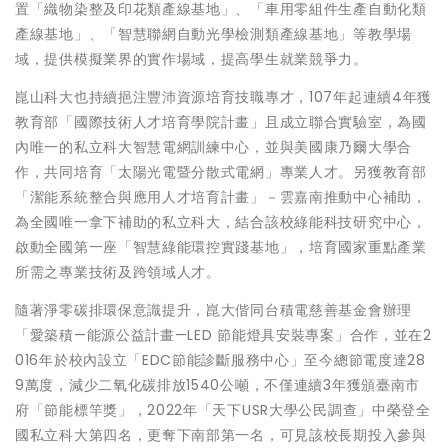
置「織物染整及印花類產線基地」、「車用零組件生產自動化類
產線基地」、「智慧聯網自動光學檢測類產線基地」等教學場
域，提供模擬業界的實作場域，提高學生就業競爭力。
崑山科大也持續挹注豐沛資源培育技職專才，107年起連續4年獲
教育部「國際技術人才培育學院計畫」且成立聯合實驗室，為國
內唯一的私立科大智慧電網訓練中心，並與美國康乃爾大學合
作，共同培育「太陽光電暨分散式電網」專業人才。另獲教育部
「潔能系統整合與應用人才培育計畫」－雲嘉南推動中心補助，
為全國唯一拿下補助的私立科大，結合該校綠能科技研究中心，
啟動全國第一座「智慧綠能環控實踐基地」，培育國家重點產業
所需之專業技術及跨領域人才。
隨著淨零碳排環保意識提升，崑大偕同台積電慈善基金會辦理
「愛築積—能源公益計畫—LED 節能燈具安裝專案」合作，並在2
016年於校內設立「EDC節能診斷服務中心」至今總節電度達28
9萬度，減少二氧化碳排放1540公噸，不僅連續3年獲頒臺南市
府「節能標竿獎」，2022年「天下USR大學公民調查」中榮登全
國私立科大第四名，更奪下南部第一名，可見該校長期投入參與