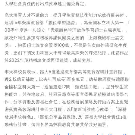
大學社會責任的付出成效卓越且備受肯定。
崑大培育人才不遺餘力，提升學生實務技術能力成效有目共睹，
連續15年榮獲教育部「數位學習認證」，為全國私立科大第一，1
08學年度進一步設立「雲端商務管理數位學習碩士在職專班」。
該校外籍生參加有機械界諾貝爾獎之稱的「上銀機械碩士論文
獎」，抱回碩士論文金質獎100萬，不僅是首次由外籍研究生獲
獎，更創下初次由科技大學奪得最高殊榮的輝煌紀錄，此篇作品
於2022年茂精機論文獎再獲銀獎，成績斐然。
李天祥校長表示，崑大5度通過教育部高等教育深耕計畫評鑑，
獲2.12億元補助，比去年再成長1百多萬元，總補助經費持續蟬聯
全國私立科大第一，透過建造12間「類產線工廠」，提升學生實
務能力，與在地政府、社區及廠商等產官學民界積極鍵結產學合
作，分享資源及善盡社會任，在校務發展策略及行動方案上更緊
密落實高教深耕計畫四大目標，以｢創新博雅核心教學｣、｢深耕
發展學校特色｣、｢關懷分享品質保證｣及｢善盡大學社會責任｣推
動執行計畫，偕同各界為技職教育共創共榮共好願景。