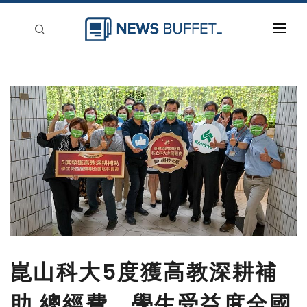
回到首頁
新聞稿分類
登入
刊登
崑山科大5度獲高教深耕補
助 總經費、學生受益度全國