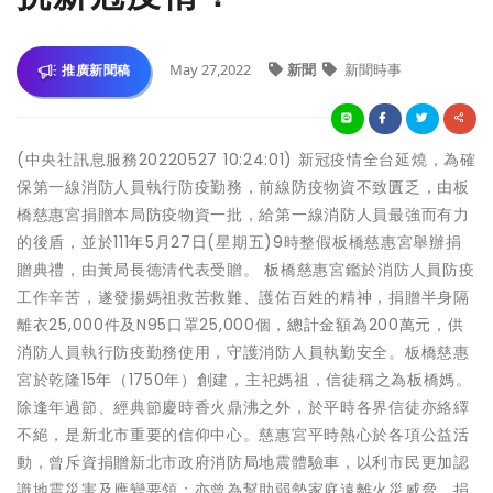
May 27,2022
新聞
新聞時事
推廣新聞稿
(中央社訊息服務20220527 10:24:01) 新冠疫情全台延燒，為確
保第一線消防人員執行防疫勤務，前線防疫物資不致匱乏，由板
橋慈惠宮捐贈本局防疫物資一批，給第一線消防人員最強而有力
的後盾，並於111年5月27日(星期五)9時整假板橋慈惠宮舉辦捐
贈典禮，由黃局長德清代表受贈。 板橋慈惠宮鑑於消防人員防疫
工作辛苦，遂發揚媽祖救苦救難、護佑百姓的精神，捐贈半身隔
離衣25,000件及N95口罩25,000個，總計金額為200萬元，供
消防人員執行防疫勤務使用，守護消防人員執勤安全。板橋慈惠
宮於乾隆15年（1750年）創建，主祀媽祖，信徒稱之為板橋媽。
除逢年過節、經典節慶時香火鼎沸之外，於平時各界信徒亦絡繹
不絕，是新北市重要的信仰中心。慈惠宮平時熱心於各項公益活
動，曾斥資捐贈新北市政府消防局地震體驗車，以利市民更加認
識地震災害及應變要領；亦曾為幫助弱勢家庭遠離火災威脅，捐