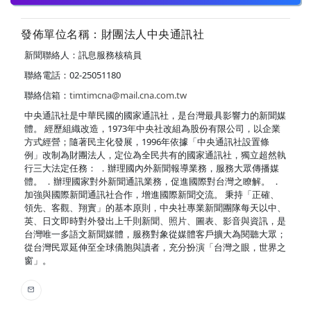
發佈單位名稱：財團法人中央通訊社
新聞聯絡人：訊息服務核稿員
聯絡電話：02-25051180
聯絡信箱：
timtimcna@mail.cna.com.tw
中央通訊社是中華民國的國家通訊社，是台灣最具影響力的新聞媒
體。 經歷組織改造，1973年中央社改組為股份有限公司，以企業
方式經營；隨著民主化發展，1996年依據「中央通訊社設置條
例」改制為財團法人，定位為全民共有的國家通訊社，獨立超然執
行三大法定任務： ．辦理國內外新聞報導業務，服務大眾傳播媒
體。 ．辦理國家對外新聞通訊業務，促進國際對台灣之瞭解。 ．
加強與國際新聞通訊社合作，增進國際新聞交流。 秉持「正確、
領先、客觀、翔實」的基本原則，中央社專業新聞團隊每天以中、
英、日文即時對外發出上千則新聞、照片、圖表、影音與資訊，是
台灣唯一多語文新聞媒體，服務對象從媒體客戶擴大為閱聽大眾；
從台灣民眾延伸至全球僑胞與讀者，充分扮演「台灣之眼，世界之
窗」。