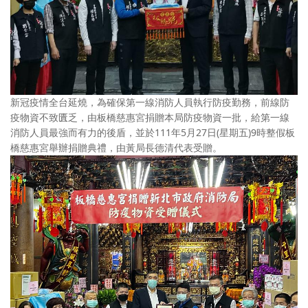
新冠疫情全台延燒，為確保第一線消防人員執行防疫勤務，前線防
疫物資不致匱乏，由板橋慈惠宮捐贈本局防疫物資一批，給第一線
消防人員最強而有力的後盾，並於111年5月27日(星期五)9時整假板
橋慈惠宮舉辦捐贈典禮，由黃局長德清代表受贈。