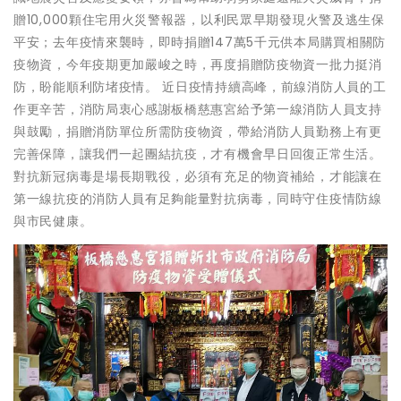
贈10,000顆住宅用火災警報器，以利民眾早期發現火警及逃生保
平安；去年疫情來襲時，即時捐贈147萬5千元供本局購買相關防
疫物資，今年疫期更加嚴峻之時，再度捐贈防疫物資一批力挺消
防，盼能順利防堵疫情。 近日疫情持續高峰，前線消防人員的工
作更辛苦，消防局衷心感謝板橋慈惠宮給予第一線消防人員支持
與鼓勵，捐贈消防單位所需防疫物資，帶給消防人員勤務上有更
完善保障，讓我們一起團結抗疫，才有機會早日回復正常生活。
對抗新冠病毒是場長期戰役，必須有充足的物資補給，才能讓在
第一線抗疫的消防人員有足夠能量對抗病毒，同時守住疫情防線
與市民健康。