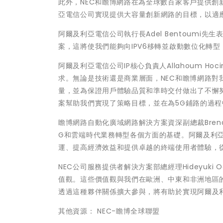
此外，NEC和瞻博網路在為全球數百家客戶提供
亞電信公司實現提供大容量創新網路的目標，以適
阿爾及利亞電信公司執行長Adel Bentoumi
案，這將使我們能夠向IPV6移轉並啟動數位化轉
阿爾及利亞電信公司IP核心負責人Allahoum 
求。無論是技術還是商業層面，NEC和瞻博網路
量，並為保證用戶體驗品質和準時交付做出了不懈
案幫助我們實現了策略目標，並在為5G鋪路的過
瞻博網路自動化廣域網路解決方案資深副總裁Bren
G和雲端時代業務轉型各個方面的基礎。阿爾及利
運、提高經濟效益和提供卓越的終端使用者體驗，
NEC公司服務提供者解決方案部總經理Hideyuk
值觀。這些價值觀與我們在歐洲、中東和非洲地區的N
透過這種夥伴關係擴大參與，將有助於實現阿爾及
其他資源： NEC-瞻博全球聯盟