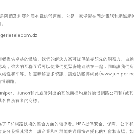
com）是阿爾及利亞的國有電信營運商。它是一家活躍在固定電話和網際網
日。
etelecom.dz
用者提供卓越的體驗。我們的解決方案可提供業界領先的洞察力、自
認為，強大的互聯互通可以使我們更緊密地連結在一起，同時讓我們
和平等。如需瞭解更多資訊，請造訪瞻博網路(www.juniper.ne
注瞻博網路。
rks標誌、Juniper、Junos和此處所列出的其他商標均屬於瞻博網路公司和/或
其各自所有者的商標。
為了IT和網路技術的整合方面的領導者。NEC提供安全、保障、公平
會充分發揮其潛力，讓企業和社群能夠適應快速變化的社會和市場。