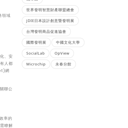
世界發明智慧財產聯盟總會
路領域
JDIE日本設計創意暨發明展
台灣發明商品促進協會
國際發明展
中國文化大學
SocialLab
OpView
動化、安
所有人都
Microchip
永春分館
t)網
其關聯公
和效率的
如需瞭解