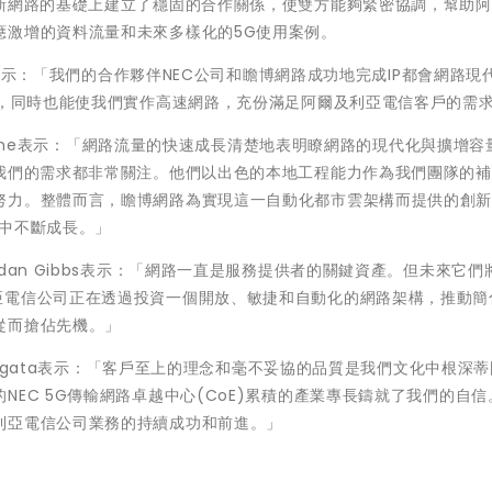
創新網路的基礎上建立了穩固的合作關係，使雙方能夠緊密協調，幫助
應激增的資料流量和未來多樣化的5G使用案例。
先生表示：「我們的合作夥伴NEC公司和瞻博網路成功地完成IP都會網路現
型，同時也能使我們實作高速網路，充份滿足阿爾及利亞電信客戶的需
Hocine表示：「網路流量的快速成長清楚地表明瞭網路的現代化與擴增容
對我們的需求都非常關注。他們以出色的本地工程能力作為我們團隊的
努力。整體而言，瞻博網路為實現這一自動化都市雲架構而提供的創
程中不斷成長。」
dan Gibbs表示：「網路一直是服務提供者的關鍵資產。但未來它們
亞電信公司正在透過投資一個開放、敏捷和自動化的網路架構，推動簡
從而搶佔先機。」
i Ogata表示：「客戶至上的理念和毫不妥協的品質是我們文化中根深
EC 5G傳輸網路卓越中心(CoE)累積的產業專長鑄就了我們的自信
利亞電信公司業務的持續成功和前進。」