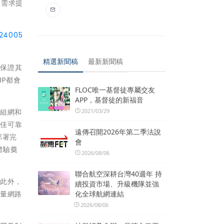
來需求提
524005
精選新聞稿
最新新聞稿
以保證其
P都會
FLOC唯一基督徒專屬交友
APP，基督徒的新福音
級組網和
2021/03/29
最佳可靠
遠傳召開2026年第二季法說
經部署完
會
體驗奠
2026/08/06
聯合航空深耕台灣40週年 持
。此外，
續投資市場、升級機隊並強
容量網路
化全球航網連結
2026/08/06