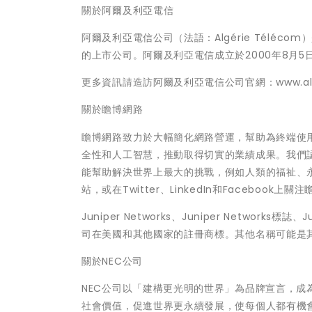
關於阿爾及利亞電信
阿爾及利亞電信公司（法語：Algérie Télé
的上市公司。阿爾及利亞電信成立於2000年8月5
更多資訊請造訪阿爾及利亞電信公司官網：www.algeri
關於瞻博網路
瞻博網路致力於大幅簡化網路營運，幫助為終端使
全性和人工智慧，推動取得切實的業績成果。我們
能幫助解決世界上最大的挑戰，例如人類的福祉、永續性
站，或在Twitter、LinkedIn和Facebook上關
Juniper Networks、Juniper Netwo
司在美國和其他國家的註冊商標。其他名稱可能是
關於NEC公司
NEC公司以「建構更光明的世界」為品牌宣言，成
社會價值，促進世界更永續發展，使每個人都有機