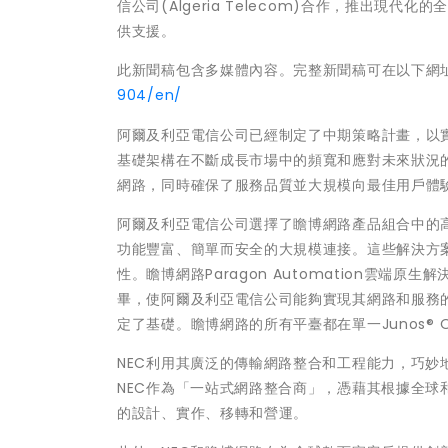
信公司(Algeria Telecom)合作，推出現
供支援。
此新聞稿包含多媒體內容。完整新聞稿可在以下網
904/en/
阿爾及利亞電信公司已經制定了中期策略計畫，以
基礎架構在不斷成長市場中的頻寬和應對未來狀況的
網路，同時確保了服務品質並大規模向最佳用戶體
阿爾及利亞電信公司選擇了瞻博網路產品組合中的
功能豐富、簡單而安全的大規模連接。這些解決方
性。瞻博網路Paragon Automation雲端原生解決方
畢，使阿爾及利亞電信公司能夠實現其網路和服務
定了基礎。瞻博網路的所有平臺都在單一Junos®
NEC利用其廣泛的傳輸網路整合和工程能力，巧
NEC作為「一站式網路整合商」，憑藉其根據全
的設計、實作、移轉和營運。