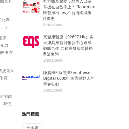
阿爾及利
社群觸及會變，品牌入口要
掌握在自己手上：Cloudmax
匯智推出 .tw／.台灣網域限
時優惠
代化專
2026/08/06
求。」
真健康醫療（02697.HK）與
量需
天津具身智能創新中心達成
補充力
戰略合作 共建具身智能醫療
新解決方
產業生態
2026/08/06
將成為5
陳嘉樺Ella選擇Sennheiser
化營
Digital 6000打造震撼動人的
青春狂歡
2026/08/06
蒂固的價
。我們
熱門標籤
北市圖