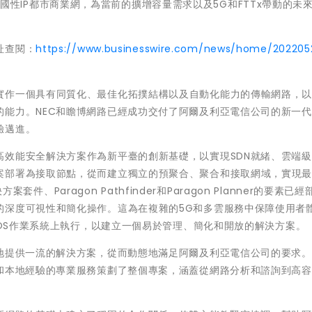
代化的全國性IP都市商業網，為當前的擴增容量需求以及5G和FTTx帶動的未
址查閱：
https://www.businesswire.com/news/home/20220
實作一個具有同質化、最佳化拓撲結構以及自動化能力的傳輸網路，
能力。NEC和瞻博網路已經成功交付了阿爾及利亞電信公司的新一代I
驗邁進。
高效能安全解決方案作為新平臺的創新基礎，以實現SDN就緒、雲端
案部署為接取節點，從而建立獨立的預聚合、聚合和接取網域，實現
案套件、Paragon Pathfinder和Paragon Planner的要素已
的深度可視性和簡化操作。這為在複雜的5G和多雲服務中保障使用者
 OS作業系統上執行，以建立一個易於管理、簡化和開放的解決方案。
妙地提供一流的解決方案，從而動態地滿足阿爾及利亞電信公司的要求
球和本地經驗的專業服務策劃了整個專案，涵蓋從網路分析和諮詢到高