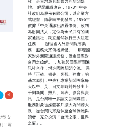
社，是台灣最具影響力的新聞媒
體。 經歷組織改造，1973年中央
社改組為股份有限公司，以企業方
式經營；隨著民主化發展，1996年
依據「中央通訊社設置條例」改制
為財團法人，定位為全民共有的國
家通訊社，獨立超然執行三大法定
任務： ．辦理國內外新聞報導業
務，服務大眾傳播媒體。 ．辦理國
家對外新聞通訊業務，促進國際對
台灣之瞭解。 ．加強與國際新聞通
訊社合作，增進國際新聞交流。 秉
持「正確、領先、客觀、翔實」的
基本原則，中央社專業新聞團隊每
天以中、英、日文即時對外發出上
千則新聞、照片、圖表、影音與資
訊，是台灣唯一多語文新聞媒體，
服務對象從媒體客戶擴大為閱聽大
眾；從台灣民眾延伸至全球僑胞與
讀者，充分扮演「台灣之眼，世界
驅動型安
之窗」。
及利亞電