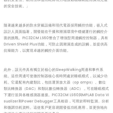
的安全技術。」
隨著越來越多的防水穿戴設備和現代電器採用觸控功能，嵌入式
設計人員面臨著，開發能在干擾和潮濕環境中穩健運行的觸控介
面的挑戰。PIC32CM LS60整合了增強型周邊觸控控制器，具有
Driven Shield Plus功能，可防止因潮濕造成的誤觸，並提供高
抗噪能力，以實現卓越的觸控介面功能。
此外，該元件具有獨立於核心的SleepWalking周邊和事件系
統。這些周邊可使微控制器核心長時間處於睡眠模式，以減少功
耗。它還配有內建類比，包括運算放大器（op amps）、數位
類比轉換器（DAC）和類比數位轉換器（ADC），可在睡眠模式
下運行並與各種感測器連接。PIC32CM LS60與MPLAB Data Vi
sualizer和Power Debugger工具相容，可用於即時監測、分析
和微調功耗資料。這使客戶更容易開發低功耗應用，並更快地向