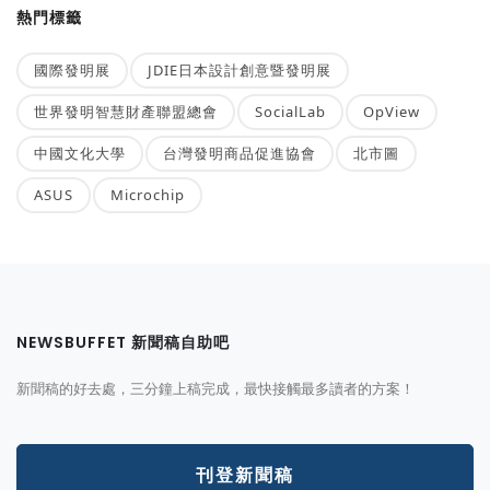
熱門標籤
國際發明展
JDIE日本設計創意暨發明展
世界發明智慧財產聯盟總會
SocialLab
OpView
中國文化大學
台灣發明商品促進協會
北市圖
ASUS
Microchip
NEWSBUFFET 新聞稿自助吧
新聞稿的好去處，三分鐘上稿完成，最快接觸最多讀者的方案！
刊登新聞稿