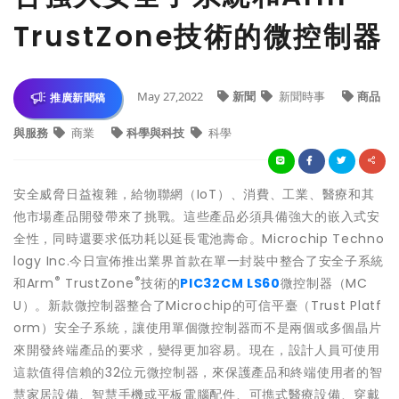
TrustZone技術的微控制器
May 27,2022
新聞
新聞時事
商品
推廣新聞稿
與服務
商業
科學與科技
科學
安全威脅日益複雜，給物聯網（IoT）、消費、工業、醫療和其
他市場產品開發帶來了挑戰。這些產品必須具備強大的嵌入式安
全性，同時還要求低功耗以延長電池壽命。Microchip Techno
logy Inc.今日宣佈推出業界首款在單一封裝中整合了安全子系統
®
®
和Arm
TrustZone
技術的
PIC32CM LS60
微控制器（MC
U）。新款微控制器整合了Microchip的可信平臺（Trust Platf
orm）安全子系統，讓使用單個微控制器而不是兩個或多個晶片
來開發終端產品的要求，變得更加容易。現在，設計人員可使用
這款值得信賴的32位元微控制器，來保護產品和終端使用者的智
慧家居設備、智慧手機或平板電腦配件、可擕式醫療設備、穿戴