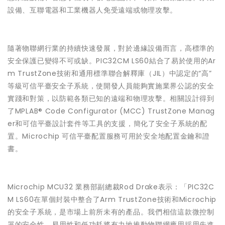
設備、互聯電器和工業機器人免受遠端或物理攻擊。
隨著物聯網行業的持續快速發展，對於邊緣設備而言，高標準的
安全保護已變得不可或缺。PIC32CM LS60結合了易於使用的Ar
m TrustZone技術和通用標準聯合解釋庫（JIL）中認定的“高”
等級可信平臺安全子系統，使開發人員能夠實施業界公認的安全
實踐和對策，以防範各類已知的遠端和物理攻擊。相關設計得到
了MPLAB® Code Configurator (MCC) TrustZone Manag
er和可信平臺設計套件等工具的支援，簡化了安全子系統的配
置。Microchip 可信平臺配置服務可用於安全地配置金鑰和證
書。
Microchip MCU32 業務部副總裁Rod Drake表示：「PIC32C
M LS60在單個封裝中整合了Arm TrustZone技術和Microchip
的安全子系統，是市場上前所未有的產品。我們相信這款微控制
器的安全性、易用性和低功耗將有力地推動物聯網應用採用先進