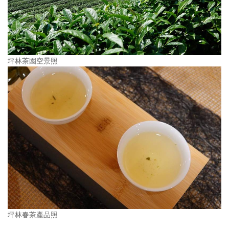
坪林茶園空景照
坪林春茶產品照