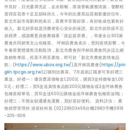
件良好，日光萎凋充足，走水順暢，茶湯香氣優雅清揚，發酵程
度得宜花香十足且韻味持久，今年的比賽茶品質都更優於往年。
新北市副市長劉和然表示，茶農辛苦製好茶，有好收成也要有好
收入。新北好茶就是消費者安心安全的保證。新北市拚防疫不忘
拚經濟，感謝農委員會農糧署「疫起挺茶農」，串連全台302家
農會共同銷售文山包種茶。 坪林區農會表示，受到疫情影響，今
年春茶實體展售活動取消，新北市農會與坪林區農會同步設立網
路銷售專區，民眾不用至產地，即可於「新北市農會真情食品
館」(
https://www.ubox.org.tw/
)及坪林區農會(
https://pin
glin.tpcgo.org.tw
)訂購到比賽茶。7月底前訂購更可享好禮三
重送。好禮一：優良獎原價每盒1,200元，購買3盒特價每盒1,00
0元；好禮二：買5盒送真情食品館200元購物金或2盒坪林農會
包種茶精華皂，買10盒送500元購物金或坪林農會包種茶油1瓶；
好禮三：不限金額通通免運費，買好茶好便利。 資料詳洽： 農
牧經營管理科 游富鈴科長 (02)29603456分機2980手機0919
-205-606