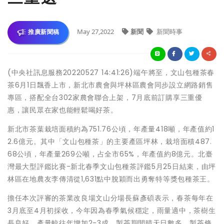
May 27,2022
新聞
新聞時事
推廣新聞稿
(中央社訊息服務20220527 14:41:26)端午將至，文山包種茶春
茶6月1日飄香上市，新北市農會與坪林區農會同步設立網路銷售
專區，搭配全台302家農會聯合上架，7月底前訂購享三重優
惠，讓民眾在家也能輕鬆喝好茶。
新北市茶葉栽培面積約為751.76公頃，年產量418噸，年產值約1
2.6億元。其中「文山包種茶」的主要產區坪林，栽培面積487.
68公頃，年產量269公噸，占全市65%，年產值約8億元。北臺
灣最大型評鑑比賽-新北春季文山包種茶評鑑5月25日結束，由坪
林區在地農友李傳清從1,631點中脫穎而出勇奪特等獎包種茶王。
擔任本次評審的茶業改良場文山分場長蘇彥碩表示，春茶每年在
3月底至4月初採收，今年因為春季氣候穩定，雨量適中，茶樹生
長良好，產量較往年增加2-3成。製茶期間晴天日數多，製茶條