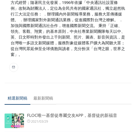
方式經營；隨著民主化發展，1996年依據「中央通訊社設置條
例」改制為財團法人，定位為全民共有的國家通訊社，獨立超然執
行三大法定任務： ．辦理國內外新聞報導業務，服務大眾傳播媒
體。 ．辦理國家對外新聞通訊業務，促進國際對台灣之瞭解。 ．
加強與國際新聞通訊社合作，增進國際新聞交流。 秉持「正確、
領先、客觀、翔實」的基本原則，中央社專業新聞團隊每天以中、
英、日文即時對外發出上千則新聞、照片、圖表、影音與資訊，是
台灣唯一多語文新聞媒體，服務對象從媒體客戶擴大為閱聽大眾；
從台灣民眾延伸至全球僑胞與讀者，充分扮演「台灣之眼，世界之
窗」。
精選新聞稿
最新新聞稿
FLOC唯一基督徒專屬交友APP，基督徒的新福音
2021/03/29