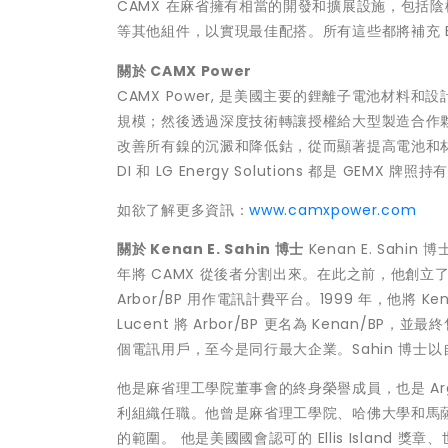
CAMX 在麻省擁有相當的開發和擴展設施，包括
等其他組件，以實現最佳配搭。所有這些都將補充 EV 
關於
CAMX Power
CAMX Power, 是美國主要的鋰離子電池材
規模；然後透過深度技術轉讓授權給大型製造合作夥
改善所有鎳的沉澱和降低鈷，從而顯著提高電池和材料製造商的 
DI 和 LG Energy Solutions 都是 GEMX 牌照
如欲了解更多資訊：
www.camxpower.com
關於
Kenan E. Sahin
博士
Kenan E. Sahi
年將 CAMX 從後者分割出來。在此之前，他創立了 K
Arbor/BP 用作電訊計費平台。1999 年，他將 Kena
Lucent 將 Arbor/BP 更名為 Kenan/B
個電訊用戶，至今是同行最大企業。Sahin 博士
他是麻省理工學院董事會的終身榮譽成員，也是 Argon
利組織任職。他曾是麻省理工學院、哈佛大學和馬
的範圍。 他是美國國會認可的
Ellis Island
獎章、世界