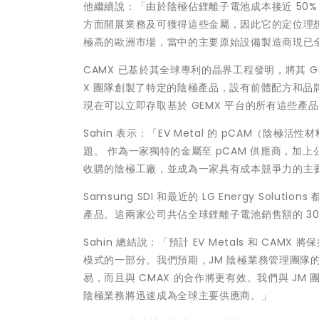
他繼續說：「由於陰極佔鋰離子電池成本接近 50%，
方面開展業務及可獲得這些金屬，因此它的定位理想
極高的歐洲市場，當中的主要原始設備製造商現已
CAMX 已基於其全球專利的晶界工程發明，將其 
X 團隊創製了特定的陰極產品，設有前體配方和品牌，並包
現在可以立即存取基於 GEMX 平台的所有這些產
Sahin 表示：「EV Metal 的 pCAM（
題。 作為一家獨特的金屬至 pCAM 供應商，加上公
收購的陰極工廠，並成為一家具有成本競爭力的主
Samsung SDI 和最近的 LG Energy Sol
產品。這兩家公司共佔全球鋰離子電池銷售額的 3
Sahin 總結說：「預計 EV Metals 和 C
模式的一部分。我們預期，JM 陰極業務管理團隊的關鍵成員
易，而且與 CMAX 的合作將更有效。我們與 JM 團隊
陰極業務將迅速成為全球主要供應商。」