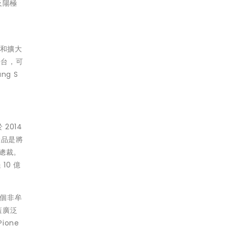
及陽極
權和擴大
平台，可
ng S
 2014
產品是將
總裁。
10 億
多個非牟
蓋廣泛
ione