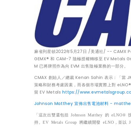
麻省列星頓
2022年5月27日
/美通社/ -- CAMX P
GEMX® 和 CAM-7 陰極授權轉移至 EV Metals
M 已將牌照作為向 EVM 出售陰極業務的一部分。
CMAX 創始人／總裁
Kenan Sahin
表示：「當 JM
策略和財務考慮因素，而各個市場實際上對 eLNO®
留 EV Metals
https://www.evmetalsgroup.
Johnson Matthey
宣佈出售電池材料 - matthe
「
這次出雙還包括
Johnson Matthey
的
eLNO®
持。
EV Metals Group
將繼續開發
eLNO
，並以
J