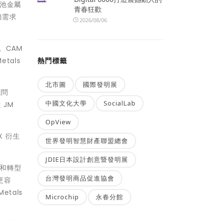
電池金屬
青春狂歡
務需求
2026/08/06
。CAM
熱門標籤
tals
北市圖
國際發明展
應問
中國文化大學
SocialLab
 JM
OpView
X 衍生
世界發明智慧財產聯盟總會
JDIE日本設計創意暨發明展
發和轉型
台灣發明商品促進協會
更容
tals
Microchip
永春分館