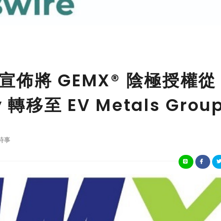
LC 宣佈將 GEMX® 陰極授權從
y 轉移至 EV Metals Grou
時事