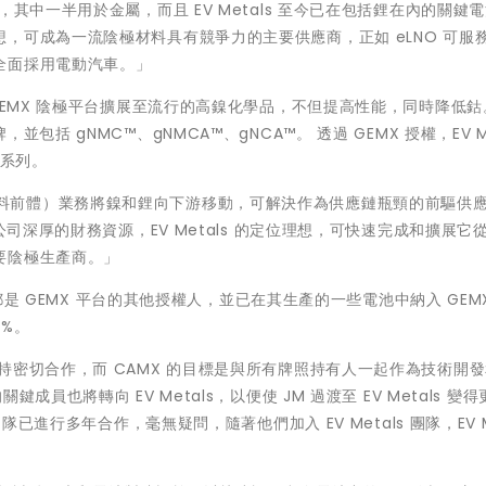
其中一半用於金屬，而且 EV Metals 至今已在包括鋰在內的關鍵
，可成為一流陰極材料具有競爭力的主要供應商，正如 eLNO 可服
全面採用電動汽車。」
GEMX 陰極平台擴展至流行的高鎳化學品，不但提高性能，同時降低鈷
括 gNMC™、gNMCA™、gNCA™。 透過 GEMX 授權，EV Me
品系列。
陰極活性材料前體）業務將鎳和鋰向下游移動，可解決作為供應鏈瓶頸的前驅供
司深厚的財務資源，EV Metals 的定位理想，可快速完成和擴展它從
要陰極生產商。」
utions 都是 GEMX 平台的其他授權人，並已在其生產的一些電池中納入 GEM
0%。
AMX 將保持密切合作，而 CAMX 的目標是與所有牌照持有人一起作為技術開
也將轉向 EV Metals，以便使 JM 過渡至 EV Metals 變得
已進行多年合作，毫無疑問，隨著他們加入 EV Metals 團隊，EV Me