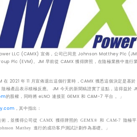
ower LLC (CAMX) 宣佈，公司已同意 Johnson Matthey Plc (J
 Group Plc (EVM)。JM 早前從 CAMX 獲得牌照，在陰極業務中進行
 在 2021 年 11 月宣佈退出這個行業時，CAMX 獲悉這個決定是基於 
 陰極產品表示積極反應。 JM 今天的新聞稿證實了這點，這得益於 J
com
的股權，同時將 eLNO 連接至 GEMX 和 CAM-7 平台 。」
y.com
，其中指出：
技術，並獲得公司從
CAMX
獲得牌照的
GEMX®
和
CAM-7
陰極平
ohnson Matthey
進行的成功客
戶測試計劃作為基礎。」