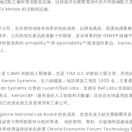
陰極試點工廠和電池製造設施，以快速評估實際電池中的不同陰極配方
Metals 的活動和設施。
料和設計公司，在目標領域使有前景的技術成熟，以降低風險、保護知識產
伴。公司的領先產品經過數十年開發，是全球專利的 GEMX® 陰極
emobility™ 和 eportability™ 能源儲存產品。Samsu
持有人。
n 博士是 CAMX 的創始人暨總裁，也是 TIAX LLC 的創始人暨主席，而他於
enan Systems，在六個國家／地區將員工增至 1,000 名，主要
n Systems 出售給 Lucent/Bell Labs，並擔任
Bell Labs
技術副
P，並最終售出。Kenan/BP（最初基於人工智能和大數據）目前在全球處理超過 
以自己的資金創立及發展所有三家公司。
ne National Lab Board 的前成員，並曾在波士頓交響樂團等
薩諸塞大學阿默斯特分校的學者。 他的發明、專利、出版物和貢獻涵
經濟論壇技術先鋒獎 (World Economic Forum Technology P