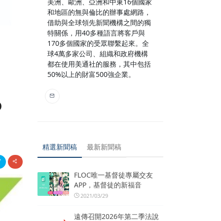
美洲、歐洲、亞洲和中東16個國家
和地區的無與倫比的辦事處網路，
借助與全球領先新聞機構之間的獨
特關係，用40多種語言將客戶與
170多個國家的受眾聯繫起來。全
球4萬多家公司、組織和政府機構
都在使用美通社的服務，其中包括
50%以上的財富500強企業。
p
精選新聞稿
最新新聞稿
FLOC唯一基督徒專屬交友
APP，基督徒的新福音
2021/03/29
遠傳召開2026年第二季法說