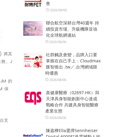
會
2026/08/06
聯合航空深耕台灣40週年 持
續投資市場、升級機隊並強
化全球航網連結
2026/08/06
M) 將其
社群觸及會變，品牌入口要
掌握在自己手上：Cloudmax
業務。J
匯智推出 .tw／.台灣網域限
時優惠
2026/08/06
JM 的
M 保
真健康醫療（02697.HK）與
天津具身智能創新中心達成
戰略合作 共建具身智能醫療
產業生態
2026/08/06
台支
陳嘉樺Ella選擇Sennheiser
Digital 6000打造震撼動人的