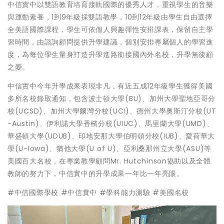
中信實中以雙語教育培育接軌國際的優秀人才，重視學生的音樂
與運動素養，1到9年級採雙語教學，10到12年級由學生自由選擇
全美語國際課程，學生可依個人興趣彈性安排課表，保留自主學
習時間，由諮詢顧問提供升學建議，個別安排專屬個人的學習進
度，為每位學生量身打造升學進路銜接國內外名校，升學無後顧
之憂。
中信實中今年升學成果表現非凡，有近五成12年級學生獲得美國
多所名校錄取通知，包含波士頓大學(BU)、加州大學聖地亞哥分
校(UCSD)、加州大學爾灣分校(UCI)、德州大學奧斯汀分校(UT
-Austin)、伊利諾大學香檳分校(UIUC)、馬里蘭大學(UMD)、
華盛頓大學(UDUB)、印地安那大學伯明頓分校(IUB)、愛荷華大
學(U-Iowa)、猶他大學(U of U)、亞利桑那州立大學(ASU)等
美國百大名校，在專業教學顧問Mr. Hutchinson協助以及全體
教師的努力下，中信實中的升學成果一年比一年亮眼。
#中信國際學校 #中信實中 #學科能力測驗 #美國名校