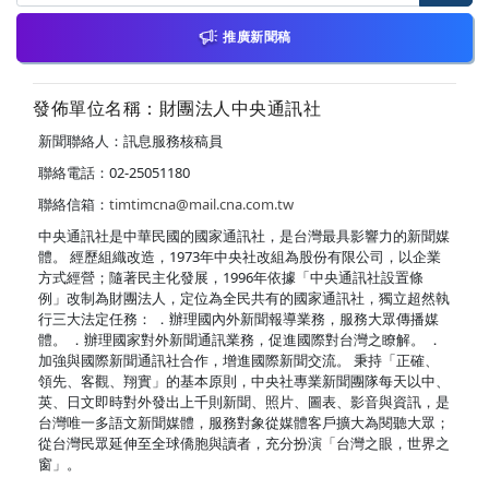
推廣新聞稿
發佈單位名稱：財團法人中央通訊社
新聞聯絡人：訊息服務核稿員
聯絡電話：02-25051180
聯絡信箱：
timtimcna@mail.cna.com.tw
中央通訊社是中華民國的國家通訊社，是台灣最具影響力的新聞媒
體。 經歷組織改造，1973年中央社改組為股份有限公司，以企業
方式經營；隨著民主化發展，1996年依據「中央通訊社設置條
例」改制為財團法人，定位為全民共有的國家通訊社，獨立超然執
行三大法定任務： ．辦理國內外新聞報導業務，服務大眾傳播媒
體。 ．辦理國家對外新聞通訊業務，促進國際對台灣之瞭解。 ．
加強與國際新聞通訊社合作，增進國際新聞交流。 秉持「正確、
領先、客觀、翔實」的基本原則，中央社專業新聞團隊每天以中、
英、日文即時對外發出上千則新聞、照片、圖表、影音與資訊，是
台灣唯一多語文新聞媒體，服務對象從媒體客戶擴大為閱聽大眾；
從台灣民眾延伸至全球僑胞與讀者，充分扮演「台灣之眼，世界之
窗」。