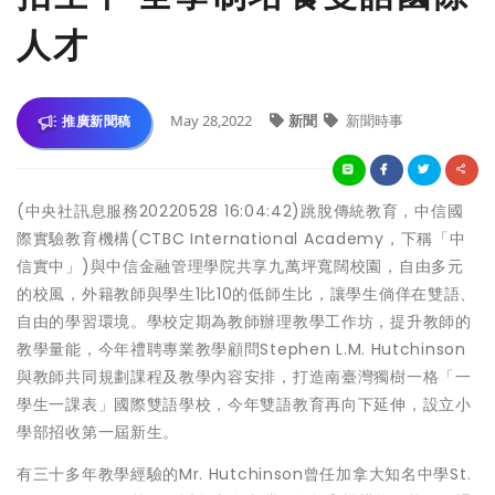
人才
May 28,2022
新聞
新聞時事
推廣新聞稿
(中央社訊息服務20220528 16:04:42)跳脫傳統教育，中信國
際實驗教育機構(CTBC International Academy，下稱「中
信實中」)與中信金融管理學院共享九萬坪寬闊校園，自由多元
的校風，外籍教師與學生1比10的低師生比，讓學生倘佯在雙語、
自由的學習環境。學校定期為教師辦理教學工作坊，提升教師的
教學量能，今年禮聘專業教學顧問Stephen L.M. Hutchinson
與教師共同規劃課程及教學內容安排，打造南臺灣獨樹一格「一
學生一課表」國際雙語學校，今年雙語教育再向下延伸，設立小
學部招收第一屆新生。
有三十多年教學經驗的Mr. Hutchinson曾任加拿大知名中學St.