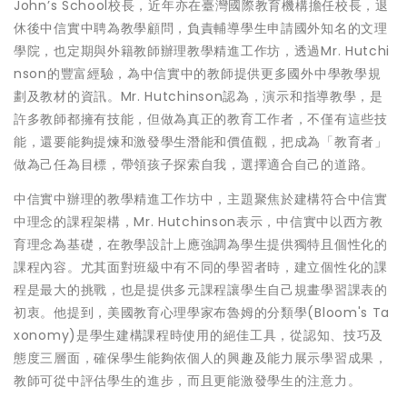
John’s School校長，近年亦在臺灣國際教育機構擔任校長，退
休後中信實中聘為教學顧問，負責輔導學生申請國外知名的文理
學院，也定期與外籍教師辦理教學精進工作坊，透過Mr. Hutchi
nson的豐富經驗，為中信實中的教師提供更多國外中學教學規
劃及教材的資訊。Mr. Hutchinson認為，演示和指導教學，是
許多教師都擁有技能，但做為真正的教育工作者，不僅有這些技
能，還要能夠提煉和激發學生潛能和價值觀，把成為「教育者」
做為己任為目標，帶領孩子探索自我，選擇適合自己的道路。
中信實中辦理的教學精進工作坊中，主題聚焦於建構符合中信實
中理念的課程架構，Mr. Hutchinson表示，中信實中以西方教
育理念為基礎，在教學設計上應強調為學生提供獨特且個性化的
課程內容。尤其面對班級中有不同的學習者時，建立個性化的課
程是最大的挑戰，也是提供多元課程讓學生自己規畫學習課表的
初衷。他提到，美國教育心理學家布魯姆的分類學(Bloom's Ta
xonomy)是學生建構課程時使用的絕佳工具，從認知、技巧及
態度三層面，確保學生能夠依個人的興趣及能力展示學習成果，
教師可從中評估學生的進步，而且更能激發學生的注意力。