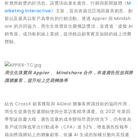
析應用銀獎的好消息。該獎項由著名廣告、行銷與新聞媒體《
M
arketing Interactive
》主策，旨在表揚北亞地區最具創意、創
新以及最具以客戶為導向的行銷活動。透過 Appier 與 Mindsh
are 的共同協力，周生生珠寶首次榮獲該獎項，並透過「虛擬 AI
銷售員」成功衝刺線上業績，提供精品顧客賓至如歸的線上消費
體驗。
周生生珠寶與 Appier 、 Mindshare 合作，串連廣告投放與辨
識猶豫客，提升站上交易轉換率
結合 CrossX 顧客獲取與 AiDeal 猶豫客辨識技術的協同作用，
周生生從廣告投遞開始便與分眾訪客精準溝通。在 2021 年第四
季聖誕節慶大檔，廣告流量的成本變得昂貴的情況下，仍有效為
客戶成功降低單次行動成本（CPA）達 52%，增進廣告投報率；
藉由辨識網站上的猶豫顧客，依據 AI 生成的加權分數向其投遞