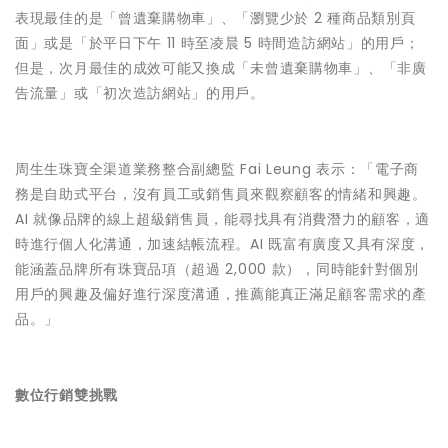
表現最佳的是「曾遺棄購物車」、「瀏覽少於 2 種商品類別頁
面」或是「於平日下午 11 時至凌晨 5 時間造訪網站」的用戶；
但是，次月最佳的成效可能又換成「未曾遺棄購物車」、「非廣
告流量」或「初次造訪網站」的用戶。
周生生珠寶全渠道業務整合副總監 Fai Leung 表示：「電子商
務是自助式平台，沒有員工或銷售員來觀察顧客的情緒和興趣。
AI 就像品牌的線上超級銷售員，能尋找具有消費潛力的顧客，適
時進行個人化溝通，加速結帳流程。AI 既富有廣度又具有深度，
能涵蓋品牌所有珠寶品項（超過 2,000 款），同時能針對個別
用戶的興趣及偏好進行深度溝通，推薦能真正滿足顧客需求的產
品。」
數位行銷雙挑戰