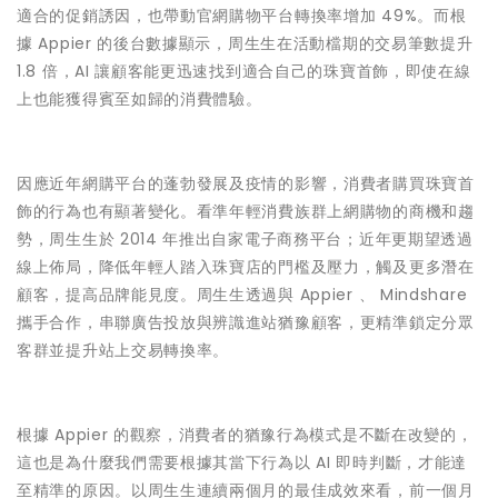
適合的促銷誘因，也帶動官網購物平台轉換率增加 49%。而根
據 Appier 的後台數據顯示，周生生在活動檔期的交易筆數提升
1.8 倍，AI 讓顧客能更迅速找到適合自己的珠寶首飾，即使在線
上也能獲得賓至如歸的消費體驗。
因應近年網購平台的蓬勃發展及疫情的影響，消費者購買珠寶首
飾的行為也有顯著變化。看準年輕消費族群上網購物的商機和趨
勢，周生生於 2014 年推出自家電子商務平台；近年更期望透過
線上佈局，降低年輕人踏入珠寶店的門檻及壓力，觸及更多潛在
顧客，提高品牌能見度。周生生透過與 Appier 、 Mindshare
攜手合作，串聯廣告投放與辨識進站猶豫顧客，更精準鎖定分眾
客群並提升站上交易轉換率。
根據 Appier 的觀察，消費者的猶豫行為模式是不斷在改變的，
這也是為什麼我們需要根據其當下行為以 AI 即時判斷，才能達
至精準的原因。以周生生連續兩個月的最佳成效來看，前一個月