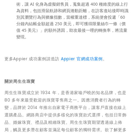
術，讓 AI 化身為虛擬銷售員，蒐集超過 400 種維度的線上行
為資料，包括滑鼠軌跡和網頁捲動距離，在訪客進站後即時識
別其瀏覽行為與猶豫指數，當權重達標，系統便會投遞「60
分鐘內結帳金額超過 250 美元，即可獲得限量絲巾一條（價
值 45 美元）」的額外誘因，助攻最後一哩的轉換率，將流量
變現。
更多Appier 成功案例請造訪
Appier 官網成功案例
。
關於周生生珠寶
周生生珠寶成立於 1934 年，是香港家喻戶曉的知名品牌，也是
80 多年來最受歡迎的珠寶零售商之一。因應消費者行為的轉
變，品牌於 2014 年推出自家電子商務平台，讓客戶直接在線上
選購產品。網路商店中提供多樣化的珠寶款式選擇，包括日常飾
品、婚嫁珠寶、禮品及精緻珠寶。周生生珠寶期望透過線上佈
局，觸及更多潛在顧客並滿足每位顧客的獨特需求。欲了解更多