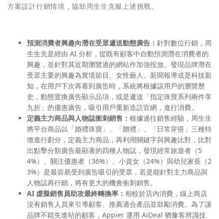
方案設計行銷情境，協助周生生克服上述挑戰。
預測消費者興趣向潛在受眾遞送動態廣告：
針對數位行銷，周
生生先是經由 AI 分析，從既有顧客中自動預測潛在消費者的
興趣，並針對其近期瀏覽過的網站作加強投放。發現品牌潛在
受眾主要的興趣為實境節目、女性藝人、新聞報導或是科技新
知，在用戶下次再看到廣告時，系統將根據該用戶的瀏覽歷
史，動態置換廣告顯示品項，或是遞送「指定珠寶系列兩件享
九折」的優惠廣告，吸引用戶重新造訪官網，進行消費。
定義主力商品與人物誌衝刺銷售：
根據過往銷售經驗，周生生
將平台商品以「婚禮珠寶」、「贈禮」、「日常穿搭」三種特
徵進行劃分，定義主力商品，再利用關鍵字與興趣比對，比對
出點擊分類廣告最顯著的四種人物誌，發現經常旅遊者（5
4%）、關注優惠者（36%）、小資女（24%）與幼兒家長（2
3%）是最容易受到廣告吸引的受眾，若是能針對主力商品與
人物誌再行銷，將有更大的機會衝刺銷售。
AI 虛擬銷售員助攻最終轉換率：
相較於店內消費，線上商店
沒有銷售人員來引導顧客、推薦適合產品並鼓勵消費。為了讓
品牌不錯失進站的顧客，Appier 運用 AiDeal 猶豫客辨識技