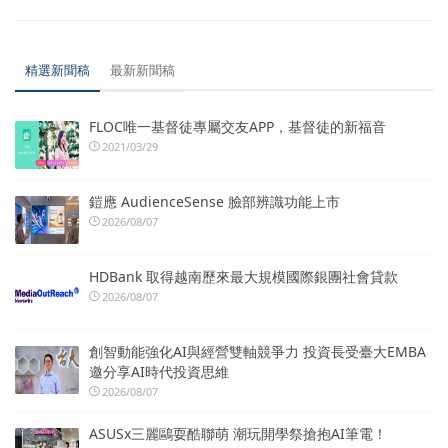
精選新聞稿
最新新聞稿
FLOC唯一基督徒專屬交友APP，基督徒的新福音
2021/03/29
鎧應 AudienceSense 臉部辨識功能上市
2026/08/07
HDBank 取得越南歷來最大規模國際銀團社會貸款
2026/08/07
創智動能強化AI與經營雙軸競爭力 投資長受臺大EMBA
邀分享AI時代投資思維
2026/08/07
ASUSx三麗鷗耍酷聯萌 潮玩開學祭搶抱AI筆電！