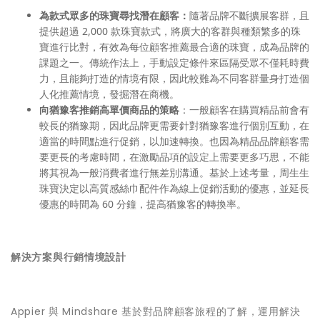
為款式眾多的珠寶尋找潛在顧客：
隨著品牌不斷擴展客群，且
提供超過 2,000 款珠寶款式，將廣大的客群與種類繁多的珠
寶進行比對，有效為每位顧客推薦最合適的珠寶，成為品牌的
課題之一。傳統作法上，手動設定條件來區隔受眾不僅耗時費
力，且能夠打造的情境有限，因此較難為不同客群量身打造個
人化推薦情境，發掘潛在商機。
向猶豫客推銷高單價商品的策略
：一般顧客在購買精品前會有
較長的猶豫期，因此品牌更需要針對猶豫客進行個別互動，在
適當的時間點進行促銷，以加速轉換。也因為精品品牌顧客需
要更長的考慮時間，在激勵品項的設定上需要更多巧思，不能
將其視為一般消費者進行無差別溝通。基於上述考量，周生生
珠寶決定以高質感絲巾配件作為線上促銷活動的優惠，並延長
優惠的時間為 60 分鐘，提高猶豫客的轉換率。
解決方案與行銷情境設計
Appier 與 Mindshare 基於對品牌顧客旅程的了解，運用解決