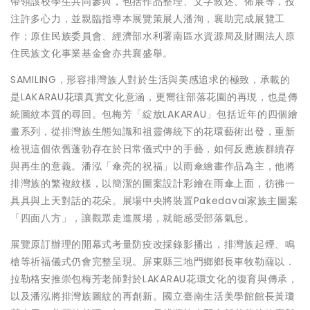
帶領該校學生共同參與，包括作品整理、文字敘述、佈展等，投
注許多心力，並親臨指導本展覽策展人潘洵，襄助完成展覽工
作；原住民族委員會、經濟部水利署南區水資源局及財團法人原
住民族文化事業基金會亦共襄盛舉。
SAMILING，形容排灣族人對於生活與美感追求的極致，承載的
是LAKARAU花環真實文化意涵，更嚮往部落花園的再現，也是傳
統圖紋本質的尋回。包梅芳「綻放LAKARAU」包括近年的四個繪
畫系列，從排灣族生態知識和祖靈傳統下的花環藝術出發，重新
檢視這個依舊蓬勃存在於日常儀式中的手藝，如何反應族群續存
與再生的意義。潘泓「傘亮的祝福」以雨傘繪畫作品為主，他將
排灣族的繁複紋樣，以簡潔的圖案設計彩繪在雨傘上面，彷彿一
具具與上天對話的花朵。展場中央將裝置Pakedavai家族主圖案
「四面八方」，讓觀眾走進展場，就能感受部落氣息。
展覽原訂辦理的開幕式考量防疫改採錄影播出，排灣族起煙、鳴
槍等祈福儀式仍會完整呈現。屏東縣三地門鄉鄉長車牧勒薩以．
拉勒格安推崇包梅芳老師對於LAKARAU花環文化的復育與傳承，
以及潘泓將排灣族圖紋的再創新。國立臺南生活美學館館長黃瓊