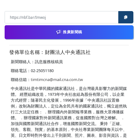
推廣新聞稿
發佈單位名稱：財團法人中央通訊社
新聞聯絡人：訊息服務核稿員
聯絡電話：02-25051180
聯絡信箱：
timtimcna@mail.cna.com.tw
中央通訊社是中華民國的國家通訊社，是台灣最具影響力的新聞媒
體。 經歷組織改造，1973年中央社改組為股份有限公司，以企業
方式經營；隨著民主化發展，1996年依據「中央通訊社設置條
例」改制為財團法人，定位為全民共有的國家通訊社，獨立超然執
行三大法定任務： ．辦理國內外新聞報導業務，服務大眾傳播媒
體。 ．辦理國家對外新聞通訊業務，促進國際對台灣之瞭解。 ．
加強與國際新聞通訊社合作，增進國際新聞交流。 秉持「正確、
領先、客觀、翔實」的基本原則，中央社專業新聞團隊每天以中、
英、日文即時對外發出上千則新聞、照片、圖表、影音與資訊，是