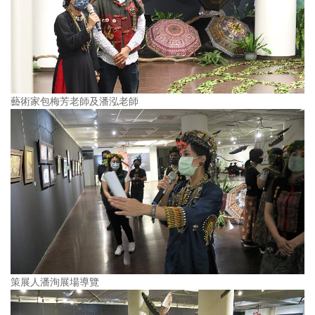
藝術家包梅芳老師及潘泓老師
策展人潘洵展場導覽