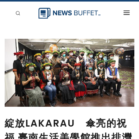
回到首頁
新聞稿分類
登入
刊登
綻放LAKARAU 傘亮的祝
福 臺南生活美學館推出排灣