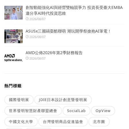
創智動能強化AI與經營雙軸競爭力 投資長受臺大EMBA
邀分享AI時代投資思維
2026/08/07
ASUSx三麗鷗耍酷聯萌 潮玩開學祭搶抱AI筆電！
2026/08/07
AMD公佈2026年第2季財務報告
2026/08/07
熱門標籤
國際發明展
JDIE日本設計創意暨發明展
世界發明智慧財產聯盟總會
SocialLab
OpView
中國文化大學
台灣發明商品促進協會
北市圖