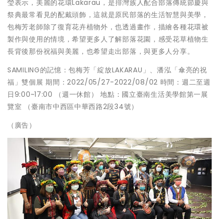
瑩表示，美麗的花環Lakarau，是排灣族人配合部落傳統節慶與
祭典最常看見的配戴頭飾，這就是原民部落的生活智慧與美學，
包梅芳老師除了復育花卉植物外，也透過畫作，描繪各種花環被
製作與使用的情境，希望更多人了解部落花園，感受花草植物生
長背後那份祝福與美麗，也希望走出部落，與更多人分享。
SAMILING的記憶：包梅芳「綻放LAKARAU」、潘泓「傘亮的祝
福」雙個展 期間：2022/05/27-2022/08/02 時間：週二至週
日9:00~17:00 （週一休館） 地點：國立臺南生活美學館第一展
覽室 （臺南市中西區中華西路2段34號）
（廣告）