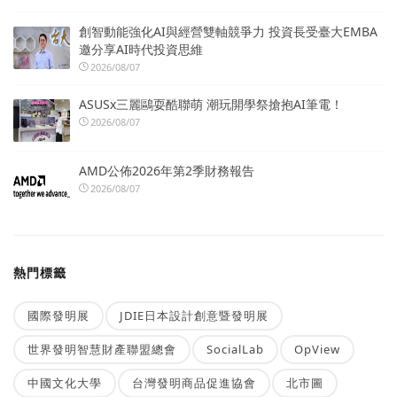
創智動能強化AI與經營雙軸競爭力 投資長受臺大EMBA
邀分享AI時代投資思維
2026/08/07
ASUSx三麗鷗耍酷聯萌 潮玩開學祭搶抱AI筆電！
2026/08/07
AMD公佈2026年第2季財務報告
2026/08/07
熱門標籤
國際發明展
JDIE日本設計創意暨發明展
世界發明智慧財產聯盟總會
SocialLab
OpView
中國文化大學
台灣發明商品促進協會
北市圖