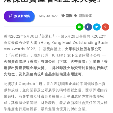
May 30,2022
新聞
新聞時事
推廣新聞稿
香港
2022年5月30日
/美通社/ -- 於5月26日舉辦的《2022年
香港最優秀企業大獎（Hong Kong Most Outstanding Busin
ess Awards 2022）》頒獎典禮上，
火币科技控股有限公司
（「火币科技」，股票代碼：1611.HK）旗下全資附屬子公司 --
火幣資產管理（香港）有限公司（下稱「火幣資管」）榮獲「香
港傑出資產管理企業大獎」，得以印證火幣資管於香港的行業領
先地位，及其業務表現和產品創新備受市場認可
。
此獎項由Corphub主辦，旨在表彰國際企業於不同領域作出貢
獻和成就，並向業界及公眾展示其獨特經營之道。獎項評選由行
業領袖、商會委員及社會各界權威人士等組成的專業評審團完
成，其根據企業管理、財政表現、產品創新和社會責任等四大標
準維度進行嚴格甄審，最終遴選出優秀的傑出企業。