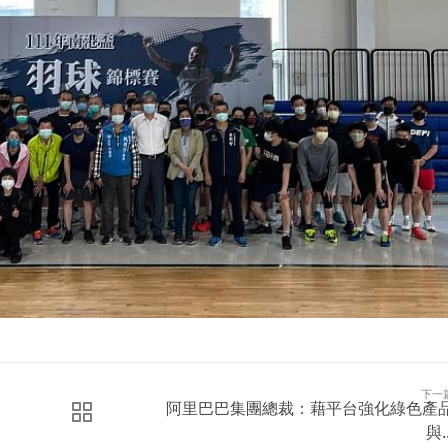
下一
阿里巴巴集團總裁：藉平台強化綠色產
與..