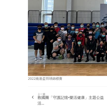
2022南港盃羽球錦標賽
上一篇
救國團「守護記憶•樂活健康」主題公益
活...