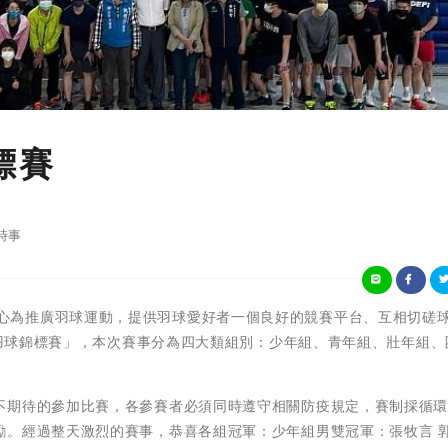
標賽
時事
南港運動中心為推廣羽球運動，提供羽球愛好者一個良好的競賽平台、互相切磋
港盃羽球錦標賽」，本次賽事分為四大類組別：少年組、青年組、壯年組、
不期待的參加比賽，各參賽者必須同時遵守相關防疫規定，賽制採循
勵。經過整天激烈的賽事，恭喜各組冠軍：少年組男雙冠軍：張牧言 