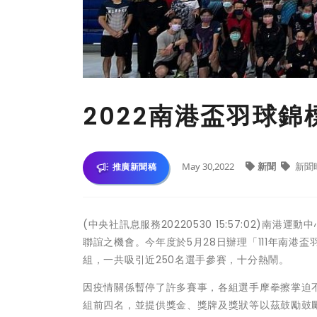
2022南港盃羽球錦
May 30,2022
新聞
新聞
推廣新聞稿
(中央社訊息服務20220530 15:57:02)
聯誼之機會。今年度於5月28日辦理「111年南
組，一共吸引近250名選手參賽，十分熱鬧。
因疫情關係暫停了許多賽事，各組選手摩拳擦掌迫
組前四名，並提供獎金、獎牌及獎狀等以茲鼓勵鼓