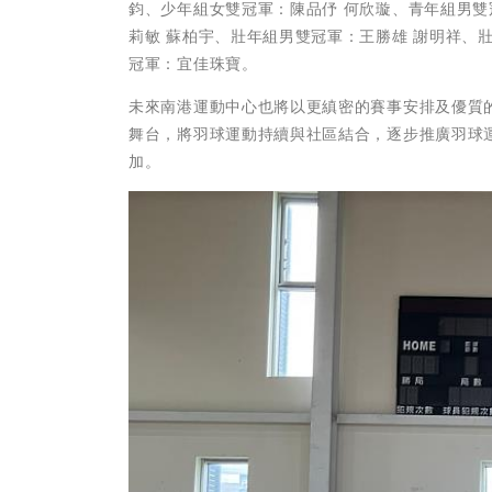
鈞、少年組女雙冠軍：陳品伃 何欣璇、青年組男雙
莉敏 蘇柏宇、壯年組男雙冠軍：王勝雄 謝明祥、
冠軍：宜佳珠寶。
未來南港運動中心也將以更縝密的賽事安排及優質
舞台，將羽球運動持續與社區結合，逐步推廣羽球
加。