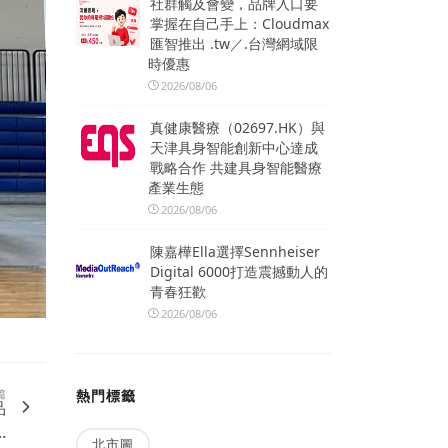
社群觸及會變，品牌入口要
掌握在自己手上：Cloudmax
匯智推出 .tw／.台灣網域限
時優惠
2026/08/06
真健康醫療（02697.HK）與
天津具身智能創新中心達成
戰略合作 共建具身智能醫療
產業生態
2026/08/06
陳嘉樺Ella選擇Sennheiser
Digital 6000打造震撼動人的
青春狂歡
2026/08/06
熱門標籤
篇
品
.
北市圖