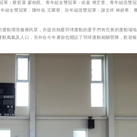
冠軍：蔡哲霖 廖柏凱、青年組女雙冠軍：徐嘉 傅芷萱、青年組混雙
壯年組女雙冠軍：陳怜佑 王耀譽、壯年組混雙冠軍：謝文祥 林妍希、
的運動環境服務民眾，亦提供熱愛羽球運動的選手們有完善的運動場
運動風氣及人口，另外在今年暑假也開設了羽球運動相關營隊，歡迎