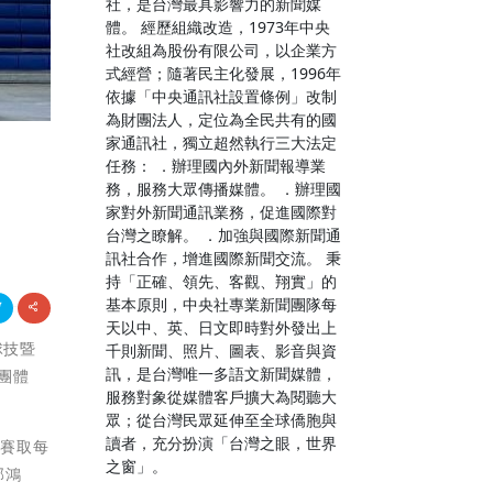
社，是台灣最具影響力的新聞媒
體。 經歷組織改造，1973年中央
社改組為股份有限公司，以企業方
式經營；隨著民主化發展，1996年
依據「中央通訊社設置條例」改制
為財團法人，定位為全民共有的國
家通訊社，獨立超然執行三大法定
任務： ．辦理國內外新聞報導業
務，服務大眾傳播媒體。 ．辦理國
家對外新聞通訊業務，促進國際對
台灣之瞭解。 ．加強與國際新聞通
訊社合作，增進國際新聞交流。 秉
持「正確、領先、客觀、翔實」的
基本原則，中央社專業新聞團隊每
天以中、英、日文即時對外發出上
球技暨
千則新聞、照片、圖表、影音與資
訊，是台灣唯一多語文新聞媒體，
團體
服務對象從媒體客戶擴大為閱聽大
眾；從台灣民眾延伸至全球僑胞與
讀者，充分扮演「台灣之眼，世界
環賽取每
之窗」。
郭鴻