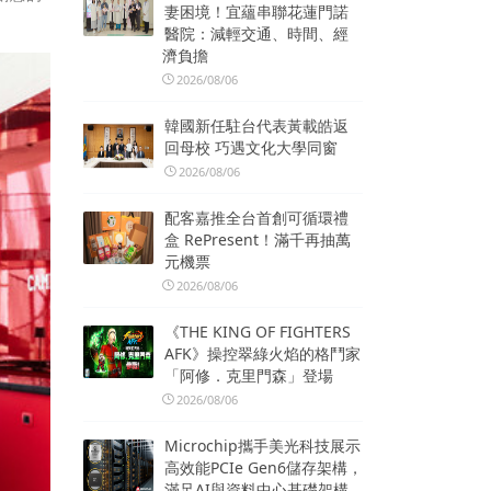
妻困境！宜蘊串聯花蓮門諾
醫院：減輕交通、時間、經
濟負擔
2026/08/06
韓國新任駐台代表黃載皓返
回母校 巧遇文化大學同窗
2026/08/06
配客嘉推全台首創可循環禮
盒 RePresent！滿千再抽萬
元機票
2026/08/06
《THE KING OF FIGHTERS
AFK》操控翠綠火焰的格鬥家
「阿修．克里門森」登場
2026/08/06
Microchip攜手美光科技展示
高效能PCIe Gen6儲存架構，
滿足AI與資料中心基礎架構