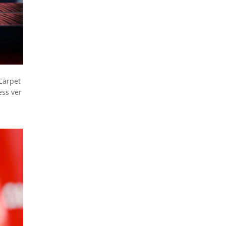
 Carpet
ess ver