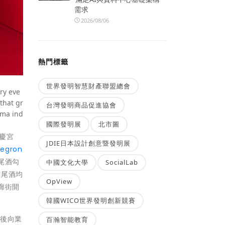
需求
2026/08/06
熱門標籤
世界發明智慧財產聯盟總會
ry eve
that gr
台灣發明商品促進協會
ema ind
國際發明展
北市圖
節慶宮
JDIE日本設計創意暨發明展
egron
尾酒勾
中國文化大學
SocialLab
雞尾酒均
OpView
拱廊街開
韓國WICO世界發明創新競賽
後向業
百瀚智能教育