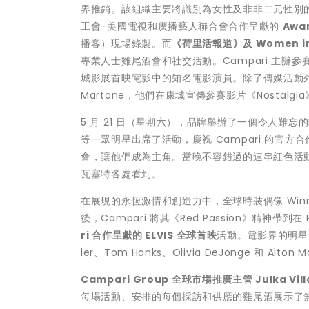
界推銷。該組織主要將識別為女性及非非二元性別的導演
工會-美國電視和廣播藝人聯合會合作呈獻的
Awar
播客）現場錄製。而
《荷里活報道》及
Women in 
專業人士雞尾酒會和社交活動。Campari 主辦參
城影展首映電影中的知名電影演員。除了傳媒活動外，
Martone，他們在康城宣傳參賽影片《Nostalgi
5 月 21 日（星期六），品牌舉辦了一個令人難
等一眾明星出席了活動，慶祝 Campari 的官
會，讓他們成為主角。當晚不容錯過的連串紅色活
瓦塞特各處看到。
在展現的永恆激情和創造力中，全球時裝偶像
Win
後，Campari 將其《Red Passion》精神帶到在 Pa
ri
合作呈獻的
ELVIS
全球首映
活動。電影界的明星也出席
ler、Tom Hanks、Olivia DeJonge 和 Alton 
Campari Group
全球市場推廣主管
Julka Vill
每場活動、安排的每個採訪和供應的雞尾酒展示了無窮