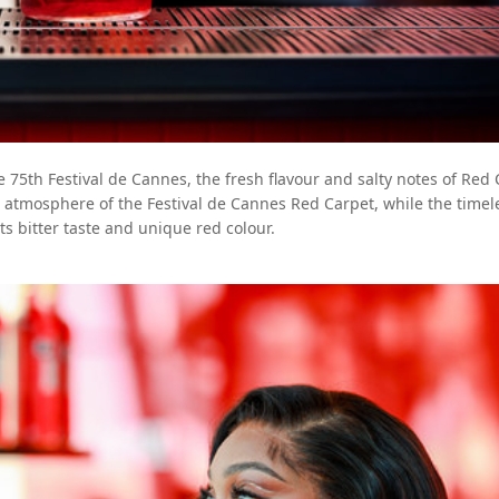
e 75th Festival de Cannes, the fresh flavour and salty notes of Red
n atmosphere of the Festival de Cannes Red Carpet, while the timel
ts bitter taste and unique red colour.