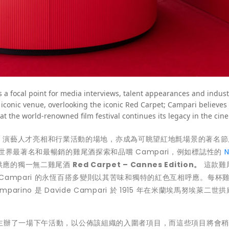
a focal point for media interviews, talent appearances and indust
n iconic venue, overlooking the iconic Red Carpet; Campari believes 
 at the world-renowned film festival continues its legacy in the cin
媒採訪、演藝人才亮相和行業活動的場地，亦成為可眺望紅地氈場景的著名
嘉賓獲邀透過世界最著名和最暢銷的雞尾酒探索和品嚐 Campari，例如標誌性的
N
供應的獨一無二雞尾酒
Red Carpet – Cannes Edition
。
這款雞
ampari 的永恆百搭多變則以其苦味和獨特的紅色互相呼應。每杯
mparino 是 Davide Campari 於 1915 年在米蘭埃馬努埃萊二世
主辦了一場下午活動，以公佈該組織的入圍者項目，而這些項目將會稍