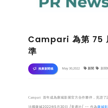
Campari 為第 
準
May 30,2022
新聞
新聞
推廣新聞稿
Campari
首年成為康城影展官方合作夥伴，見證了
法國康城
2022年5月30日
/美通社/ -- 作為
康城影