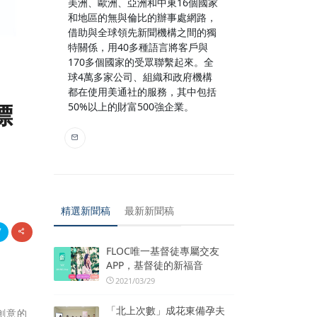
美洲、歐洲、亞洲和中東16個國家
和地區的無與倫比的辦事處網路，
借助與全球領先新聞機構之間的獨
特關係，用40多種語言將客戶與
170多個國家的受眾聯繫起來。全
球4萬多家公司、組織和政府機構
都在使用美通社的服務，其中包括
標
50%以上的財富500強企業。
精選新聞稿
最新新聞稿
FLOC唯一基督徒專屬交友
APP，基督徒的新福音
2021/03/29
「北上次數」成花東備孕夫
創意的