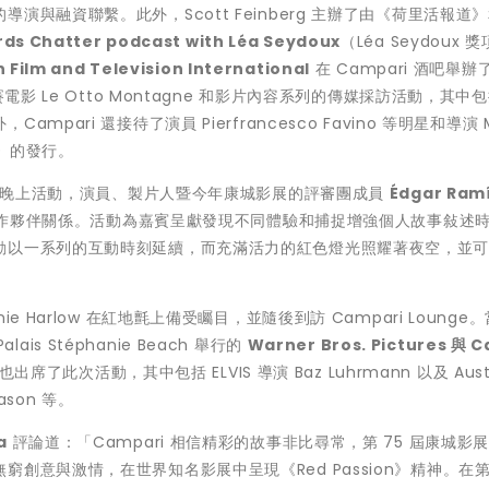
與融資聯繫。此外，Scott Feinberg 主辦了由《荷里活報道
ds Chatter podcast with Léa Seydoux
（Léa Seydoux 
Film and Television International
在 Campari 酒吧舉辦
賽電影
Le Otto Montagne
和影片內容系列的傳媒採訪活動，其中包
Campari 還接待了演員
Pierfrancesco Favino
等明星和導演 M
a》的發行。
忘的晚上活動，演員、製片人暨今年康城影展的評審團成員
Édgar Ram
方合作夥伴關係。活動為嘉賓呈獻發現不同體驗和捕捉增強個人故事敍述
動以一系列的互動時刻延續，而充滿活力的紅色燈光照耀著夜空，並
nie Harlow
在紅地氈上備受矚目，並隨後到訪 Campari Lounge
lais Stéphanie Beach 舉行的
Warner Bros. Pictures
與
C
了此次活動，其中包括 ELVIS 導演 Baz Luhrmann 以及 Austi
Mason 等。
a
評論道：「Campari 相信精彩的故事非比尋常，第 75 屆康城影
創意與激情，在世界知名影展中呈現《Red Passion》精神。在