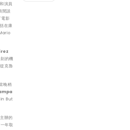
》和演員
獎項閒談
了電影
括在康
ario
írez
時刻的機
可從克魯
。當晚稍
ampa
n But
展主辦的
第一年取