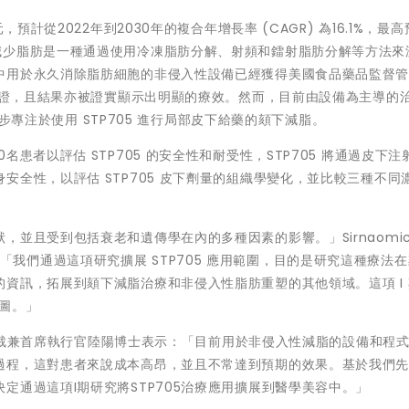
預計從2022年到2030年的複合年增長率 (CAGR) 為16.1%，最
)。非侵入性減少脂肪是一種通過使用冷凍脂肪分解、射頻和鐳射脂肪分解等方法
中用於永久消除脂肪細胞的非侵入性設備已經獲得美國食品藥品監督
得驗證，且結果亦被證實顯示出明顯的療效。然而，目前由設備為主導的
將初步專注於使用 STP705 進行局部皮下給藥的頦下減脂。
患者以評估 STP705 的安全性和耐受性，STP705 將通過皮下注
全性，以評估 STP705 皮下劑量的組織學變化，並比較三種不同濃
。
並且受到包括衰老和遺傳學在內的多種因素的影響。」Sirnaomic
「我們通過這項研究擴展 STP705 應用範圍，目的是研究這種療法
資訊，拓展到頦下減脂治療和非侵入性脂肪重塑的其他領域。這項 I
藍圖。」
事、總裁兼首席執行官陸陽博士表示：「目前用於非侵入性減脂的設備和程
過程，這對患者來說成本高昂，並且不常達到預期的效果。基於我們
定通過這項I期研究將STP705治療應用擴展到醫學美容中。」