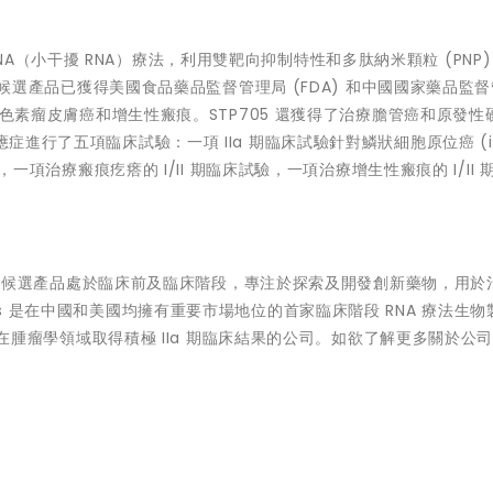
 siRNA（小干擾 RNA）療法，利用雙靶向抑制特性和多肽納米顆粒 (PNP)
達。該候選產品已獲得美國食品藥品監督管理局 (FDA) 和中國國家藥品監
、非黑色素瘤皮膚癌和增生性瘢痕。STP705 還獲得了治療膽管癌和原發性
症進行了五項臨床試驗：一項 IIa 期臨床試驗針對鱗狀細胞原位癌 (i
驗，一項治療瘢痕疙瘩的 I/II 期臨床試驗，一項治療增生性瘢痕的 I/II 
公司，公司候選產品處於臨床前及臨床階段，專注於探索及開發創新藥物，用於
cs 是在中國和美國均擁有重要市場地位的首家臨床階段 RNA 療法生物
 療法在腫瘤學領域取得積極 IIa 期臨床結果的公司。如欲了解更多關於公