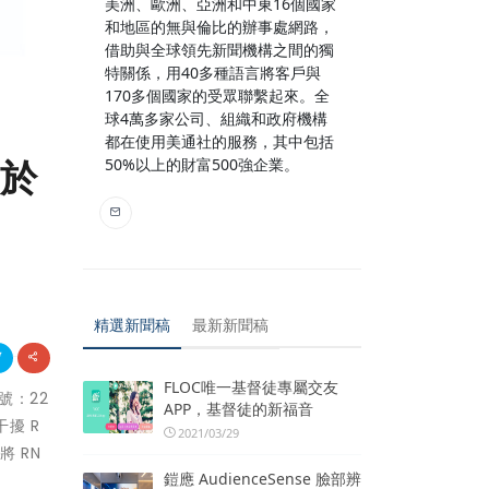
美洲、歐洲、亞洲和中東16個國家
和地區的無與倫比的辦事處網路，
借助與全球領先新聞機構之間的獨
特關係，用40多種語言將客戶與
170多個國家的受眾聯繫起來。全
球4萬多家公司、組織和政府機構
都在使用美通社的服務，其中包括
用於
50%以上的財富500強企業。
精選新聞稿
最新新聞稿
FLOC唯一基督徒專屬交友
號：22
APP，基督徒的新福音
干擾 R
2021/03/29
將 RN
鎧應 AudienceSense 臉部辨