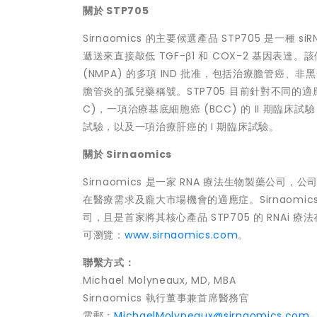
關於
STP705
Sirnaomics 的主要候選產品 STP705 是一種
遞送來直接敲低 TGF-β1 和 COX-2 基因表
(NMPA) 的多項 IND 批准，包括治療膽管癌
膽管炎的孤兒藥稱號。STP705 目前針對不同的適應
C)，一項治療基底細胞癌 (BCC) 的 II 期臨床試
試驗，以及一項治療肝癌的 I 期臨床試驗。
關於
Sirnaomics
Sirnaomics 是一家 RNA 療法生物製藥
在醫療需求及龐大市場機會的適應症。Sirnaomi
司，且是首家將其核心產品 STP705 的 RNAi
可瀏覽：
www.sirnaomics.com
。
聯繫方式：
Michael Molyneaux
, MD, MBA
Sirnaomics 執行董事兼首席醫務官
電郵：
MichaelMolyneaux@sirnaomics.com