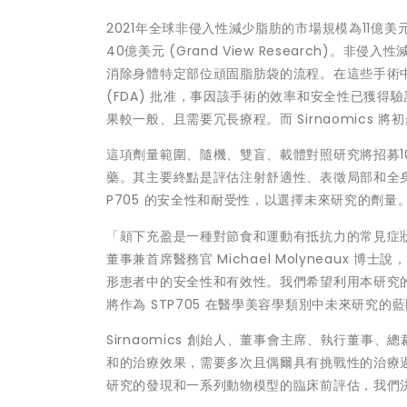
2021年全球非侵入性減少脂肪的市場規模為11億美元，
40億美元 (Grand View Research
消除身體特定部位頑固脂肪袋的流程。在這些手術
(FDA) 批准，事因該手術的效率和安全性已獲
果較一般、且需要冗長療程。而 Sirnaomics 
這項劑量範圍、隨機、雙盲、載體對照研究將招募10名
藥。其主要終點是評估注射舒適性、表徵局部和全身安
P705 的安全性和耐受性，以選擇未來研究的劑量
「頦下充盈是一種對節食和運動有抵抗力的常見症狀，
董事兼首席醫務官
Michael Molyneaux
博士說，
形患者中的安全性和有效性。我們希望利用本研究的
將作為 STP705 在醫學美容學類別中未來研究的
Sirnaomics 創始人、董事會主席、執行董
和的治療效果，需要多次且偶爾具有挑戰性的治療
研究的發現和一系列動物模型的臨床前評估，我們決