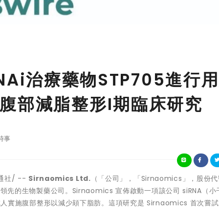
RNAi治療藥物STP705進行
腹部減脂整形I期臨床研究
時事
社/ --
Sirnaomics Ltd.
（「公司」，「Sirnaomics」，股份代
領先的生物製藥公司。Sirnaomics 宣佈啟動一項該公司 siRNA（小
對成人實施腹部整形以減少頦下脂肪。這項研究是 Sirnaomics 首次嘗試