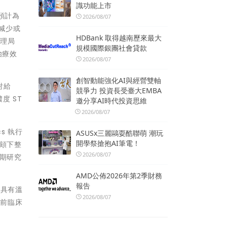
識功能上市
高預計為
2026/08/07
來減少或
HDBank 取得越南歷來最大
管理局
規模國際銀團社會貸款
治療效
2026/08/07
創智動能強化AI與經營雙軸
射給
競爭力 投資長受臺大EMBA
度 ST
邀分享AI時代投資思維
2026/08/07
s 執行
ASUSx三麗鷗耍酷聯萌 潮玩
開學祭搶抱AI筆電！
在頦下整
2026/08/07
 期研究
AMD公佈2026年第2季財務
報告
式具有溫
2026/08/07
先前臨床