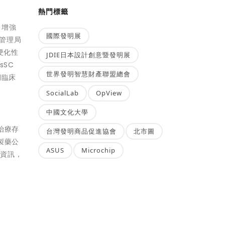
熱門標籤
 增強
國際發明展
督管理局
硬化性
JDIE日本設計創意暨發明展
sSC
世界發明智慧財產聯盟總會
期臨床
SocialLab
OpView
中國文化大學
治療存
台灣發明商品促進協會
北市圖
製藥公
ASUS
Microchip
司資訊，