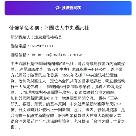
推廣新聞稿
發佈單位名稱：財團法人中央通訊社
新聞聯絡人：訊息服務核稿員
聯絡電話：02-25051180
聯絡信箱：
timtimcna@mail.cna.com.tw
中央通訊社是中華民國的國家通訊社，是台灣最具影響力的新聞媒
體。 經歷組織改造，1973年中央社改組為股份有限公司，以企業
方式經營；隨著民主化發展，1996年依據「中央通訊社設置條
例」改制為財團法人，定位為全民共有的國家通訊社，獨立超然執
行三大法定任務： ．辦理國內外新聞報導業務，服務大眾傳播媒
體。 ．辦理國家對外新聞通訊業務，促進國際對台灣之瞭解。 ．
加強與國際新聞通訊社合作，增進國際新聞交流。 秉持「正確、
領先、客觀、翔實」的基本原則，中央社專業新聞團隊每天以中、
英、日文即時對外發出上千則新聞、照片、圖表、影音與資訊，是
台灣唯一多語文新聞媒體，服務對象從媒體客戶擴大為閱聽大眾；
從台灣民眾延伸至全球僑胞與讀者，充分扮演「台灣之眼，世界之
窗」。