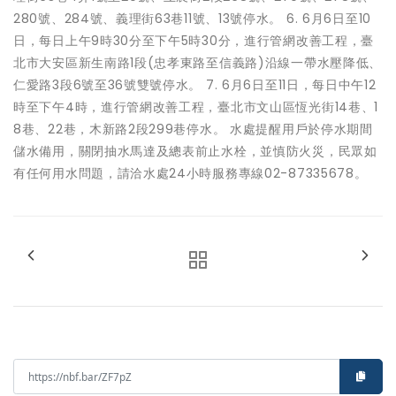
280號、284號、義理街63巷11號、13號停水。 6. 6月6日至10
日，每日上午9時30分至下午5時30分，進行管網改善工程，臺
北市大安區新生南路1段(忠孝東路至信義路)沿線一帶水壓降低、
仁愛路3段6號至36號雙號停水。 7. 6月6日至11日，每日中午12
時至下午4時，進行管網改善工程，臺北市文山區恆光街14巷、1
8巷、22巷，木新路2段299巷停水。 水處提醒用戶於停水期間
儲水備用，關閉抽水馬達及總表前止水栓，並慎防火災，民眾如
有任何用水問題，請洽水處24小時服務專線02-87335678。