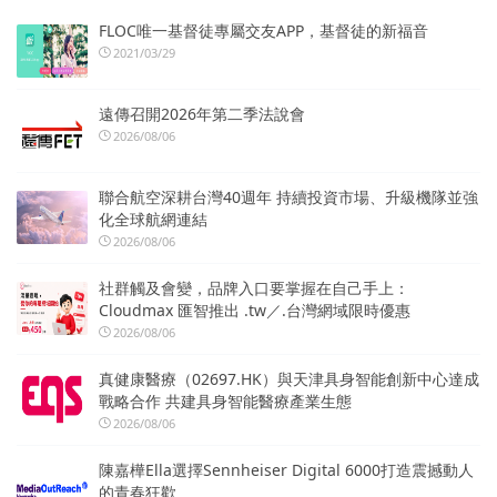
FLOC唯一基督徒專屬交友APP，基督徒的新福音
2021/03/29
遠傳召開2026年第二季法說會
2026/08/06
聯合航空深耕台灣40週年 持續投資市場、升級機隊並強
化全球航網連結
2026/08/06
社群觸及會變，品牌入口要掌握在自己手上：
Cloudmax 匯智推出 .tw／.台灣網域限時優惠
2026/08/06
真健康醫療（02697.HK）與天津具身智能創新中心達成
戰略合作 共建具身智能醫療產業生態
2026/08/06
陳嘉樺Ella選擇Sennheiser Digital 6000打造震撼動人
的青春狂歡