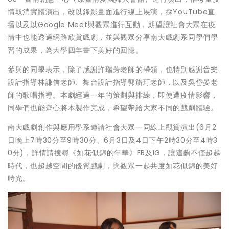
情取消實體演出，改以錄影畫面進行線上展演，採YouTube直
播以及以Google Meet與觀眾進行互動，期望讓社會大眾在疫
情中也能透過網路欣賞戲劇，並與觀眾分享南大戲劇系同學們學
習的成果，為大學四年畫下美好的回憶。
參與的同學表示，除了感謝許瑞芳老師的帶領，也特別感謝音樂
設計指導林謙信老師、舞台設計指導郭旂玎老師，以及吳岱晏老
師的歌唱指導。本劇經過一年的策劃與排練，即使遭疫情影響，
同學們也能齊心將本製作完成，希望帶給大家不同的戲劇體驗。
南大戲劇創作與應用學系邀請社會大眾一同線上觀賞演出(6月2
日晚上7時30分至9時30分、6月3日及4日下午2時30分至4時3
0分)，詳情請搜尋《如花似錦的年華》FB及IG，讓這齣不僅超越
時代，也超越空間的優質戲劇，與觀眾一起共度如花似錦的美好
時光。