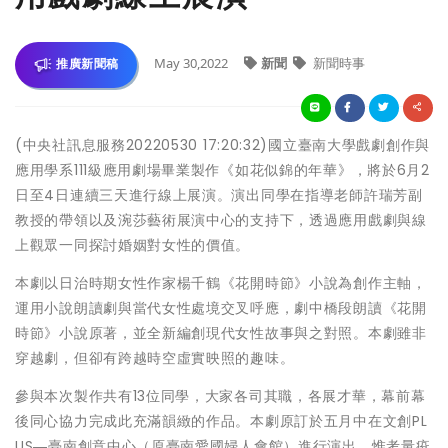
May 30,2022
新聞
新聞時事
推廣新聞稿
(中央社訊息服務20220530 17:20:32)國立臺南大學戲劇創作與
應用學系111級應用劇場畢業製作《如花似錦的年華》，將於6月2
日至4日連續三天進行線上展演。演出同學在指導老師許瑞芳副
教授的帶領以及涴莎藝術展演中心的支持下，透過應用戲劇與線
上觀眾一同探討婚姻對女性的價值。
本劇以日治時期女性作家楊千鶴《花開時節》小說為創作主軸，
運用小說朗讀劇與當代女性處境交叉呼應，劇中橋段朗讀《花開
時節》小說原著，並全新編創現代女性故事與之對照。本劇雖非
穿越劇，但卻有跨越時空虛實映照的趣味。
參與本次製作共有13位同學，大家各司其職，各展才華，幕前幕
後同心協力完成此充滿韻緻的作品。本劇原訂於五月中在文創PL
US―臺南創意中心（原臺南愛國婦人會館）進行演出，惟考量疫