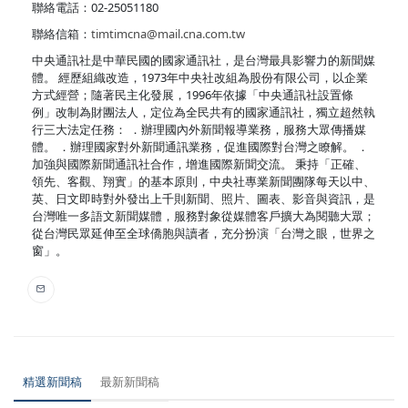
聯絡電話：02-25051180
聯絡信箱：
timtimcna@mail.cna.com.tw
中央通訊社是中華民國的國家通訊社，是台灣最具影響力的新聞媒
體。 經歷組織改造，1973年中央社改組為股份有限公司，以企業
方式經營；隨著民主化發展，1996年依據「中央通訊社設置條
例」改制為財團法人，定位為全民共有的國家通訊社，獨立超然執
行三大法定任務： ．辦理國內外新聞報導業務，服務大眾傳播媒
體。 ．辦理國家對外新聞通訊業務，促進國際對台灣之瞭解。 ．
加強與國際新聞通訊社合作，增進國際新聞交流。 秉持「正確、
領先、客觀、翔實」的基本原則，中央社專業新聞團隊每天以中、
英、日文即時對外發出上千則新聞、照片、圖表、影音與資訊，是
台灣唯一多語文新聞媒體，服務對象從媒體客戶擴大為閱聽大眾；
從台灣民眾延伸至全球僑胞與讀者，充分扮演「台灣之眼，世界之
窗」。
精選新聞稿
最新新聞稿