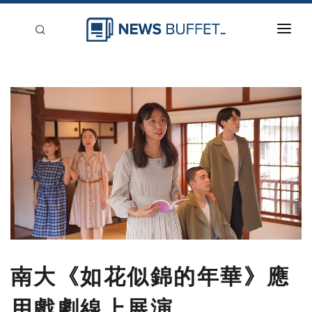
回到首頁
新聞稿分類
登入
刊登
南大《如花似錦的年華》應
用戲劇線上展演