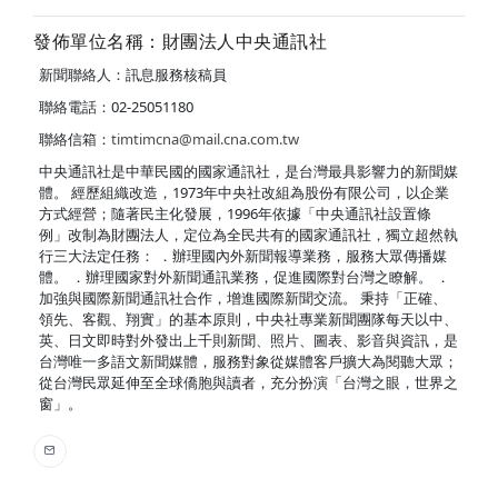
發佈單位名稱：財團法人中央通訊社
新聞聯絡人：訊息服務核稿員
聯絡電話：02-25051180
聯絡信箱：
timtimcna@mail.cna.com.tw
中央通訊社是中華民國的國家通訊社，是台灣最具影響力的新聞媒
體。 經歷組織改造，1973年中央社改組為股份有限公司，以企業
方式經營；隨著民主化發展，1996年依據「中央通訊社設置條
例」改制為財團法人，定位為全民共有的國家通訊社，獨立超然執
行三大法定任務： ．辦理國內外新聞報導業務，服務大眾傳播媒
體。 ．辦理國家對外新聞通訊業務，促進國際對台灣之瞭解。 ．
加強與國際新聞通訊社合作，增進國際新聞交流。 秉持「正確、
領先、客觀、翔實」的基本原則，中央社專業新聞團隊每天以中、
英、日文即時對外發出上千則新聞、照片、圖表、影音與資訊，是
台灣唯一多語文新聞媒體，服務對象從媒體客戶擴大為閱聽大眾；
從台灣民眾延伸至全球僑胞與讀者，充分扮演「台灣之眼，世界之
窗」。