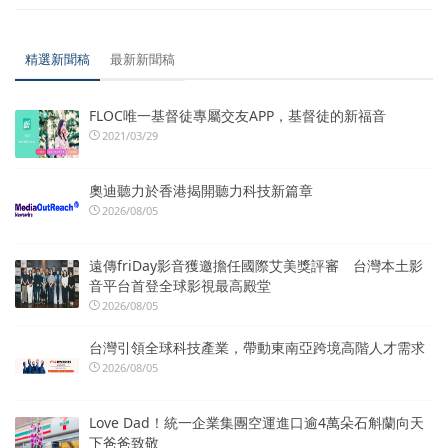
精選新聞稿
最新新聞稿
FLOC唯一基督徒專屬交友APP，基督徒的新福音
2021/03/29
奧迪聽力於香港揭開聽力科技新篇章
2026/08/05
遠傳friDay影音獲邀擔任國際艾美獎評審 台灣本土影
音平台首登全球影視最高殿堂
2026/08/05
台灣引領全球科技產業，帶動東南亞跨境高階人才需求
2026/08/05
Love Dad！統一企業集團空運進口逾4萬朵石斛蘭向天
下爸爸致敬