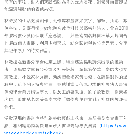
簡單的事物，對人們來說習以為常的走馬看花，對老師而言卻是
能深深觸動他的靈感來源。
林教授的生活充滿創作，創作媒材豐富如文字、蠟筆、油彩、數
位科技，是臺灣極少數能融合數位科技與藝術的詩人，曾在2010
年展出數位藝術個展「意念誌」，與臺南知名舞團稻草人舞團合
作展出個人畫展，利用多種形式，結合藝術與數位等元素，分享
其經年累月的詩文作品。
林教授在新書分享會結束之際，特別感謝協助詩集出版的推動
者：斑馬線文庫有限公司及社長許赫、編輯施榮華、臺師大須文
蔚教授、小說家林秀赫、新媒體藝術家黃心健，在詩集製作的過
程中，給予的支持與推薦，並感謝當天蒞臨現場的社團法人書法
保健學會簡月娟理事長，以及王婉容教授、劉子歆教授、楊素姿
老師、董維琇老師等臺南大學「教學與創作實踐」社群的教師伙
伴們。
活動現場的書迷也特別為林教授獻上花束，為新書發表會畫下句
點。相關精彩內容歡迎至政大書城粉絲專頁瀏覽（
https://ww
w.facebook.com/zdbook
）。