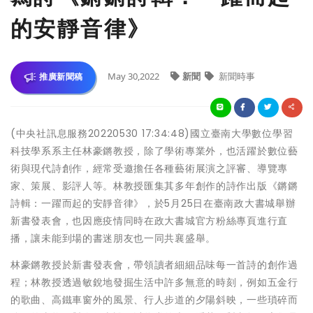
的安靜音律》
May 30,2022
新聞
新聞時事
推廣新聞稿
(中央社訊息服務20220530 17:34:48)國立臺南大學數位學習
科技學系系主任林豪鏘教授，除了學術專業外，也活躍於數位藝
術與現代詩創作，經常受邀擔任各種藝術展演之評審、導覽專
家、策展、影評人等。林教授匯集其多年創作的詩作出版《鏘鏘
詩輯：一躍而起的安靜音律》，於5月25日在臺南政大書城舉辦
新書發表會，也因應疫情同時在政大書城官方粉絲專頁進行直
播，讓未能到場的書迷朋友也一同共襄盛舉。
林豪鏘教授於新書發表會，帶領讀者細細品味每一首詩的創作過
程；林教授透過敏銳地發掘生活中許多無意的時刻，例如五金行
的歌曲、高鐵車窗外的風景、行人步道的夕陽斜映，一些瑣碎而