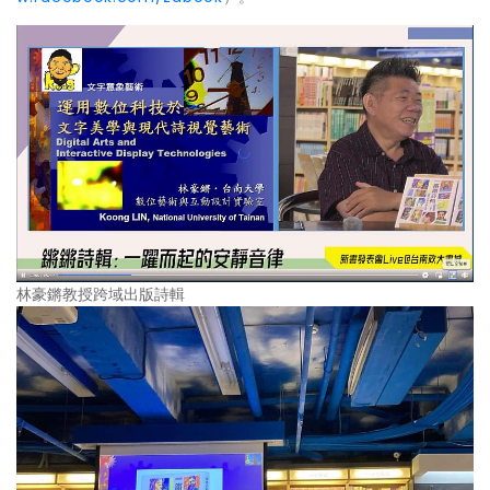
林豪鏘教授跨域出版詩輯