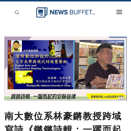
回到首頁
新聞稿分類
登入
刊登
南大數位系林豪鏘教授跨域
寫詩《鏘鏘詩輯：一躍而起