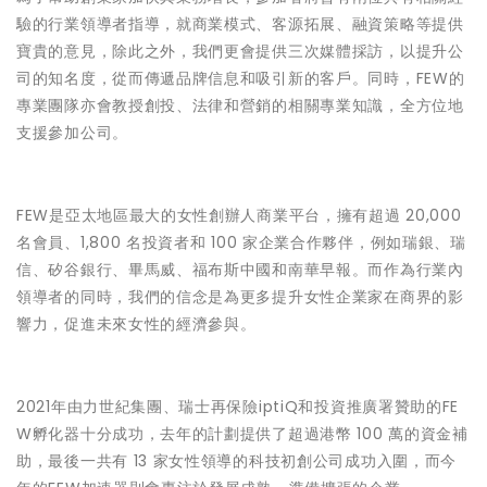
驗的行業領導者指導，就商業模式、客源拓展、融資策略等提供
寶貴的意見，除此之外，我們更會提供三次媒體採訪，以提升公
司的知名度，從而傳遞品牌信息和吸引新的客戶。同時，FEW的
專業團隊亦會教授創投、法律和營銷的相關專業知識，全方位地
支援參加公司。
FEW是亞太地區最大的女性創辦人商業平台，擁有超過 20,000
名會員、1,800 名投資者和 100 家企業合作夥伴，例如瑞銀、瑞
信、矽谷銀行、畢馬威、福布斯中國和南華早報。而作為行業內
領導者的同時，我們的信念是為更多提升女性企業家在商界的影
響力，促進未來女性的經濟參與。
2021年由力世紀集團、瑞士再保險iptiQ和投資推廣署贊助的FE
W孵化器十分成功，去年的計劃提供了超過港幣 100 萬的資金補
助，最後一共有 13 家女性領導的科技初創公司成功入圍，而今