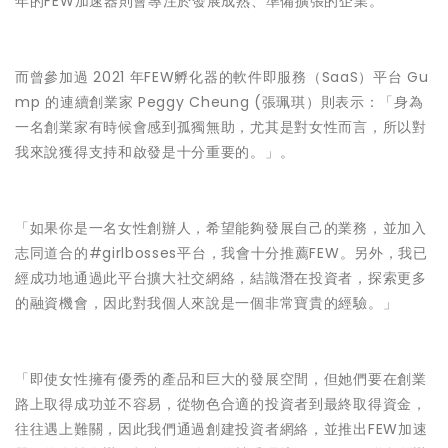
年的FEW加速器則會專注於發展成熟、準備擴張的企業。
而曾參加過 2021 年FEW孵化器的軟件即服務（SaaS）平台 Gu
mp 的連續創業家 Peggy Cheung (張珮琪）則表示：「身為
一名創業家有時候會感到孤獨無助，尤其是對女性而言，所以對
我來說獲得支持和啟發是十分重要的。」。
「如果你是一名女性創辦人，希望能夠發展自己的業務，並加入
志同道合的#girlbosses平台，我會十分推薦FEW。另外，我已
經成功地通過此平台擴大社交網絡，結識潛在投資者，探索更多
的融資機會，因此對我個人來說是一個非常寶貴的經驗。」
「即使女性擁有優秀的產品和巨大的發展空間，但她們要在創業
路上取得成功並不容易，從物色合適的投資者到最終取得資金，
往往遇上難關，因此我們通過創建投資者網絡，並推出FEW加速