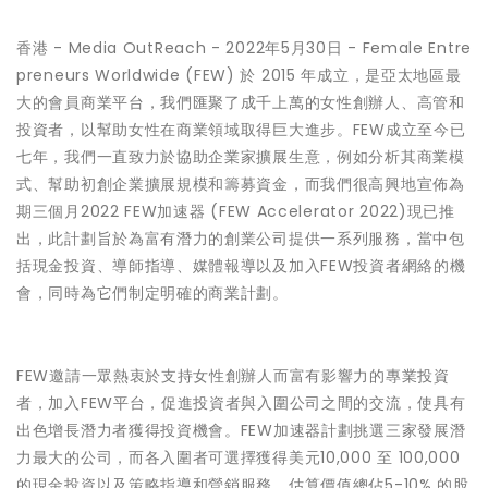
香港 -
Media OutReach
- 2022年5月30日 - Female Entre
preneurs Worldwide (FEW) 於 2015 年成立，是亞太地區最
大的會員商業平台，我們匯聚了成千上萬的女性創辦人、高管和
投資者，以幫助女性在商業領域取得巨大進步。FEW成立至今已
七年，我們一直致力於協助企業家擴展生意，例如分析其商業模
式、幫助初創企業擴展規模和籌募資金，而我們很高興地宣佈為
期三個月2022 FEW加速器 (FEW Accelerator 2022)現已推
出，此計劃旨於為富有潛力的創業公司提供一系列服務，當中包
括現金投資、導師指導、媒體報導以及加入FEW投資者網絡的機
會，同時為它們制定明確的商業計劃。
FEW邀請一眾熱衷於支持女性創辦人而富有影響力的專業投資
者，加入FEW平台，促進投資者與入圍公司之間的交流，使具有
出色增長潛力者獲得投資機會。FEW加速器計劃挑選三家發展潛
力最大的公司，而各入圍者可選擇獲得美元10,000 至 100,000
的現金投資以及策略指導和營銷服務，估算價值總佔5-10% 的股