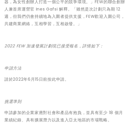
器，為女性創辦人打造一個公平的競爭環境。」FEW的聯合創辦
人兼首席運營官 Ines Gafsi 解釋。「雖然是次計劃只為期 12
週，但我們仍會持續地為入圍者提供支援，FEW歡迎入圍公司，
共建商業網絡，互相學習，互相啟發。」
2022 FEW 加速發展計劃現已接受報名，詳情如下：
申請方法
請於2022年6月15日前
按此
申請。
挑選準則
申請參加的企業家應對社會和產品有抱負，並具有至少 18 個月
業績紀錄、具有擴展潛力以及進入亞太地區的市場戰略。