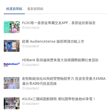
精選新聞稿
最新新聞稿
FLOC唯一基督徒專屬交友APP，基督徒的新福音
2021/03/29
鎧應 AudienceSense 臉部辨識功能上市
2026/08/07
HDBank 取得越南歷來最大規模國際銀團社會貸款
2026/08/07
創智動能強化AI與經營雙軸競爭力 投資長受臺大EMBA
邀分享AI時代投資思維
2026/08/07
ASUSx三麗鷗耍酷聯萌 潮玩開學祭搶抱AI筆電！
2026/08/07