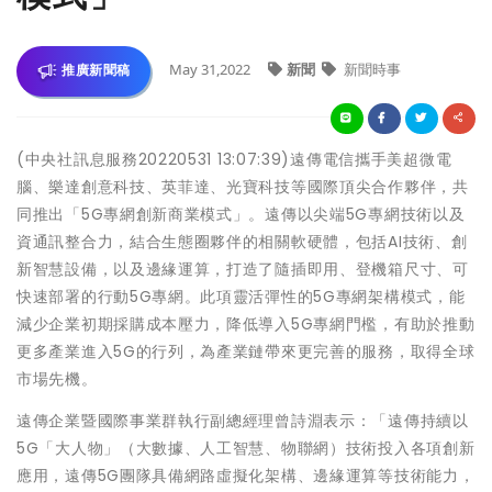
May 31,2022
新聞
新聞時事
推廣新聞稿
(中央社訊息服務20220531 13:07:39)遠傳電信攜手美超微電
腦、樂達創意科技、英菲達、光寶科技等國際頂尖合作夥伴，共
同推出「5G專網創新商業模式」。遠傳以尖端5G專網技術以及
資通訊整合力，結合生態圈夥伴的相關軟硬體，包括AI技術、創
新智慧設備，以及邊緣運算，打造了隨插即用、登機箱尺寸、可
快速部署的行動5G專網。此項靈活彈性的5G專網架構模式，能
減少企業初期採購成本壓力，降低導入5G專網門檻，有助於推動
更多產業進入5G的行列，為產業鏈帶來更完善的服務，取得全球
市場先機。
遠傳企業暨國際事業群執行副總經理曾詩淵表示：「遠傳持續以
5G「大人物」（大數據、人工智慧、物聯網）技術投入各項創新
應用，遠傳5G團隊具備網路虛擬化架構、邊緣運算等技術能力，