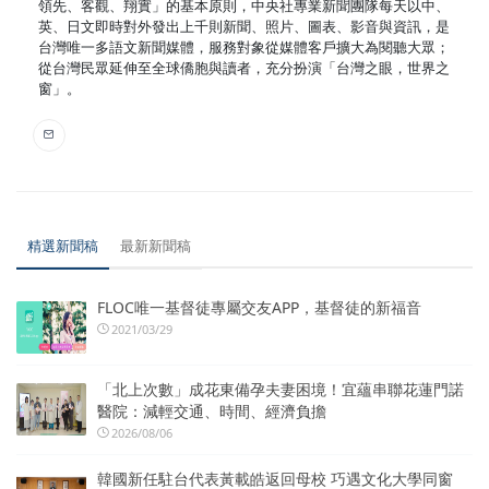
領先、客觀、翔實」的基本原則，中央社專業新聞團隊每天以中、
英、日文即時對外發出上千則新聞、照片、圖表、影音與資訊，是
台灣唯一多語文新聞媒體，服務對象從媒體客戶擴大為閱聽大眾；
從台灣民眾延伸至全球僑胞與讀者，充分扮演「台灣之眼，世界之
窗」。
精選新聞稿
最新新聞稿
FLOC唯一基督徒專屬交友APP，基督徒的新福音
2021/03/29
「北上次數」成花東備孕夫妻困境！宜蘊串聯花蓮門諾
醫院：減輕交通、時間、經濟負擔
2026/08/06
韓國新任駐台代表黃載皓返回母校 巧遇文化大學同窗