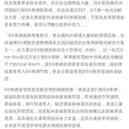
能支應產業多樣化需求。此次結合國際級大廠、頂尖新創夥伴共
同開創行動5G專網新商模，並提供通訊到IT、OT層一站式的解
決方案，促進企業能更快速佈建5G專網架構，可望為各產業開創
更多潛力商機，展現台灣數位創新科技力。」
「5G專網創新商業模式」整合國內外網通大廠的軟硬體設備，並
經遠傳5G實驗室實際網路多次測試驗證的企業專網最佳解決方案
之一。此方案以5G核網技術結合小型基站（RAN），以一站式O
ne-Box形式打造行動5G專網，將專網所需組件預集成於登機箱
尺寸的One-Box中，讓5G專網的部署更加迅速與便捷，藉由降
低業者導入5G專網門檻，更多企業能受惠於5G應用場域快速驗
證。
5G專網是智慧製造願景裡的關鍵拼圖，透過這套行動5G專網，
能協助製造業免除實體線路佈建複雜問題，即使廠房空間廣闊、
產線多樣，都可快速導入、驗證產線轉換靈活的效益，達成工廠
去線化與智慧化，並搭配AI邊緣運算結合智能相機以及影像辨識
應用，為高速的生產環境提供有力支援，提高生產效率與效能，
未來更可視需求彈性擴充專網與應用架構。