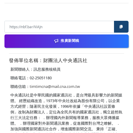
推廣新聞稿
發佈單位名稱：財團法人中央通訊社
新聞聯絡人：訊息服務核稿員
聯絡電話：02-25051180
聯絡信箱：
timtimcna@mail.cna.com.tw
中央通訊社是中華民國的國家通訊社，是台灣最具影響力的新聞媒
體。 經歷組織改造，1973年中央社改組為股份有限公司，以企業
方式經營；隨著民主化發展，1996年依據「中央通訊社設置條
例」改制為財團法人，定位為全民共有的國家通訊社，獨立超然執
行三大法定任務： ．辦理國內外新聞報導業務，服務大眾傳播媒
體。 ．辦理國家對外新聞通訊業務，促進國際對台灣之瞭解。 ．
加強與國際新聞通訊社合作，增進國際新聞交流。 秉持「正確、