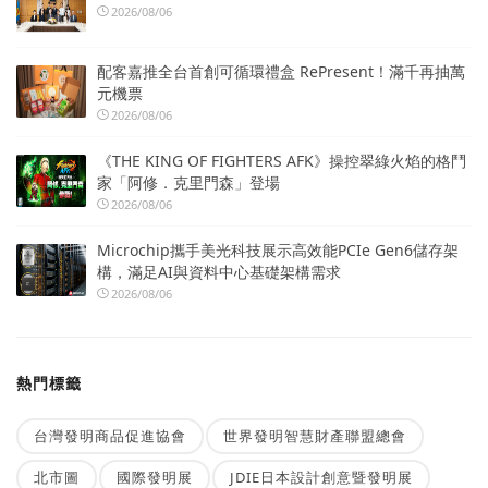
2026/08/06
配客嘉推全台首創可循環禮盒 RePresent！滿千再抽萬
元機票
2026/08/06
《THE KING OF FIGHTERS AFK》操控翠綠火焰的格鬥
家「阿修．克里門森」登場
2026/08/06
Microchip攜手美光科技展示高效能PCIe Gen6儲存架
構，滿足AI與資料中心基礎架構需求
2026/08/06
熱門標籤
台灣發明商品促進協會
世界發明智慧財產聯盟總會
北市圖
國際發明展
JDIE日本設計創意暨發明展