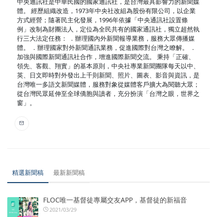
中央通訊社是中華民國的國家通訊社，是台灣最具影響力的新聞媒
體。 經歷組織改造，1973年中央社改組為股份有限公司，以企業
方式經營；隨著民主化發展，1996年依據「中央通訊社設置條
例」改制為財團法人，定位為全民共有的國家通訊社，獨立超然執
行三大法定任務： ．辦理國內外新聞報導業務，服務大眾傳播媒
體。 ．辦理國家對外新聞通訊業務，促進國際對台灣之瞭解。 ．
加強與國際新聞通訊社合作，增進國際新聞交流。 秉持「正確、
領先、客觀、翔實」的基本原則，中央社專業新聞團隊每天以中、
英、日文即時對外發出上千則新聞、照片、圖表、影音與資訊，是
台灣唯一多語文新聞媒體，服務對象從媒體客戶擴大為閱聽大眾；
從台灣民眾延伸至全球僑胞與讀者，充分扮演「台灣之眼，世界之
窗」。
精選新聞稿
最新新聞稿
FLOC唯一基督徒專屬交友APP，基督徒的新福音
2021/03/29