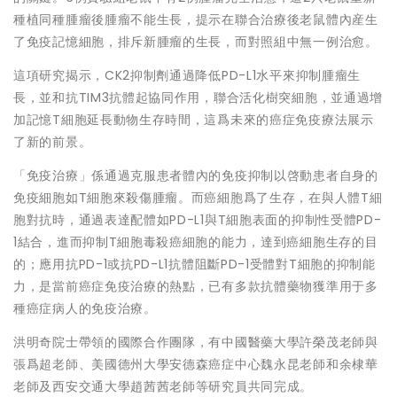
種植同種腫瘤後腫瘤不能生長，提示在聯合治療後老鼠體內産生
了免疫記憶細胞，排斥新腫瘤的生長，而對照組中無一例治愈。
這項研究揭示，CK2抑制劑通過降低PD-L1水平來抑制腫瘤生
長，並和抗TIM3抗體起協同作用，聯合活化樹突細胞，並通過增
加記憶T細胞延長動物生存時間，這爲未來的癌症免疫療法展示
了新的前景。
「免疫治療」係通過克服患者體內的免疫抑制以啓動患者自身的
免疫細胞如T細胞來殺傷腫瘤。而癌細胞爲了生存，在與人體T細
胞對抗時，通過表達配體如PD-L1與T細胞表面的抑制性受體PD-
1結合，進而抑制T細胞毒殺癌細胞的能力，達到癌細胞生存的目
的；應用抗PD-1或抗PD-L1抗體阻斷PD-1受體對T細胞的抑制能
力，是當前癌症免疫治療的熱點，已有多款抗體藥物獲準用于多
種癌症病人的免疫治療。
洪明奇院士帶領的國際合作團隊，有中國醫藥大學許榮茂老師與
張爲超老師、美國德州大學安德森癌症中心魏永昆老師和余棣華
老師及西安交通大學趙茜茜老師等研究員共同完成。