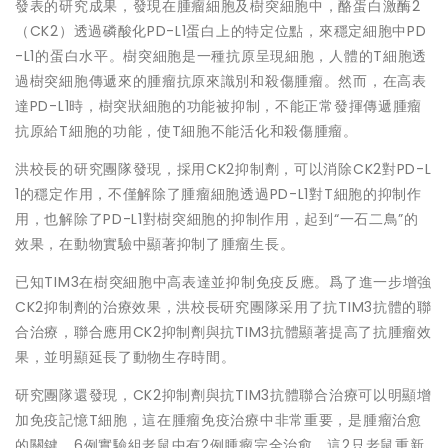
發表的研究成果，發現在腫瘤細胞及樹突細胞中，酪蛋白激酶2
（CK2）透過磷酸化PD-L1蛋白上的特定位點，來穩定細胞中PD
-L1的蛋白水平。樹突細胞是一種抗原呈現細胞，人體的T細胞透
過樹突細胞傳遞來的腫瘤抗原來識別和殺傷腫瘤。然而，在高表
達PD-L1時，樹突狀細胞的功能被抑制，不能正常發揮傳遞腫瘤
抗原給T細胞的功能，使T細胞不能活化和殺傷腫瘤。
洪校長的研究團隊發現，採用CK2抑制劑，可以消除CK2對PD-L
1的穩定作用，不僅解除了腫瘤細胞透過PD-L1對T細胞的抑制作
用，也解除了PD-L1對樹突細胞的抑制作用，起到“一石二鳥”的
效果，在動物實驗中顯著抑制了腫瘤生長。
已知TIM3在樹突細胞中高表達並抑制免疫反應。爲了進一步增強
CK2抑制劑的治療效果，洪校長研究團隊采用了抗TIM3抗體的聯
合治療，聯合應用CK2抑制劑與抗TIM3抗體顯著提高了抗腫瘤效
果，並明顯延長了動物生存時間。
研究團隊還發現，CK2抑制劑與抗TIM3抗體聯合治療可以明顯增
加免疫記憶T細胞，這在腫瘤免疫治療中非常重要，是腫瘤治愈
的關鍵。6例實驗組老鼠中有2例腫瘤完全治愈，這2只老鼠重新