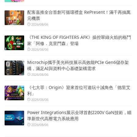
配客嘉推全台首創可循環禮盒 RePresent！滿千再抽萬
元機票
2026/08/06
《THE KING OF FIGHTERS AFK》操控翠綠火焰的格鬥
家「阿修．克里門森」登場
2026/08/06
Microchip攜手美光科技展示高效能PCIe Gen6儲存架
構，滿足AI與資料中心基礎架構需求
2026/08/06
《七大罪：Origin》迎來首位可遊玩十誡角色「德里艾
利」
2026/08/06
Power Integrations展示全球首創2200V GaN技術，瞄
準新世代高壓電力系統應用
2026/08/06