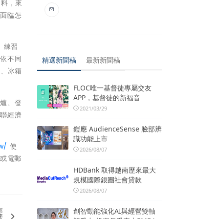
資料，來
，面臨怎
。練習
可依不同
精選新聞稿
最新新聞稿
調、冰箱
FLOC唯一基督徒專屬交友
APP，基督徒的新福音
鍋爐、發
2021/03/29
串聯經濟
鎧應 AudienceSense 臉部辨
識功能上市
w/
使
2026/08/07
，或電郵
HDBank 取得越南歷來最大
規模國際銀團社會貸款
2026/08/07
篇
創智動能強化AI與經營雙軸
華