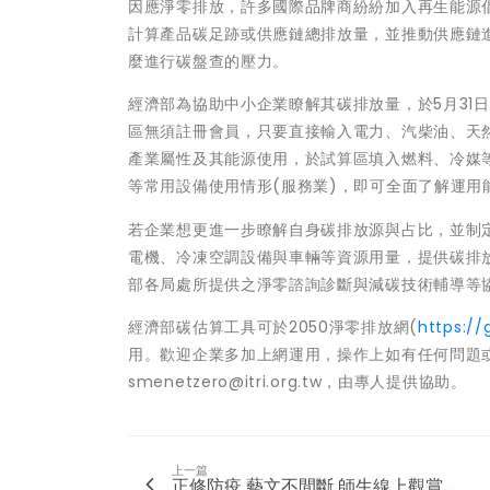
因應淨零排放，許多國際品牌商紛紛加入再生能源倡議
計算產品碳足跡或供應鏈總排放量，並推動供應鏈
麼進行碳盤查的壓力。
經濟部為協助中小企業瞭解其碳排放量，於5月31
區無須註冊會員，只要直接輸入電力、汽柴油、天
產業屬性及其能源使用，於試算區填入燃料、冷媒
等常用設備使用情形(服務業)，即可全面了解運用
若企業想更進一步瞭解自身碳排放源與占比，並制
電機、冷凍空調設備與車輛等資源用量，提供碳排
部各局處所提供之淨零諮詢診斷與減碳技術輔導等
經濟部碳估算工具可於2050淨零排放網(
https:/
用。歡迎企業多加上網運用，操作上如有任何問題或擬
smenetzero@itri.org.tw，由專人提供協助。
上一篇
正修防疫 藝文不間斷 師生線上觀賞...