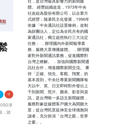
社，是台灣最具影響力的新聞媒
體。 經歷組織改造，1973年中央
社改組為股份有限公司，以企業方
式經營；隨著民主化發展，1996年
依據「中央通訊社設置條例」改制
為財團法人，定位為全民共有的國
家通訊社，獨立超然執行三大法定
鬆
任務： ．辦理國內外新聞報導業
務，服務大眾傳播媒體。 ．辦理國
家對外新聞通訊業務，促進國際對
台灣之瞭解。 ．加強與國際新聞通
訊社合作，增進國際新聞交流。 秉
持「正確、領先、客觀、翔實」的
基本原則，中央社專業新聞團隊每
天以中、英、日文即時對外發出上
千則新聞、照片、圖表、影音與資
訊，是台灣唯一多語文新聞媒體，
服務對象從媒體客戶擴大為閱聽大
050淨
眾；從台灣民眾延伸至全球僑胞與
源，踏
讀者，充分扮演「台灣之眼，世界
之窗」。