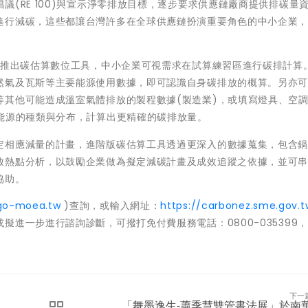
(RE 100)與宣示淨零排放目標，逐步要求供應鏈廠商提供排碳量
進行減碳，這些都讓台灣許多在全球供應鏈扮演重要角色的中小企業
日推出碳估算數位工具，中小企業可視需求在試算練習區進行碳排計算
然氣及瓦斯等主要能源使用數據，即可認識自身碳排放的概算。另亦
等其他可能造成溫室氣體排放的製程數據(製造業)，或填寫燈具、空
能源的種類與分布，計算出更精確的碳排放量。
定相應減量的計畫，進階版碳估算工具透過更深入的數據蒐集，包含
放熱點分析，以鼓勵企業做為擬定減碳計畫及成效追蹤之依據，並可
協助。
/go-moea.tw
)查詢，或輸入網址：
https://carbonez.sme.gov.t
進一步進行諮詢診斷，可撥打免付費服務電話：0800-035399
下一
「舞墨逸生-蕭季慧雙管書法展」於南