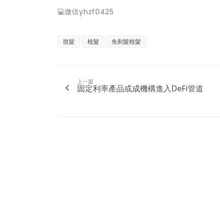
💻微信yhzf0425
脫髮
植髮
免剃髮植髮
上一篇
固定利率產品或成機構進入DeFi管道