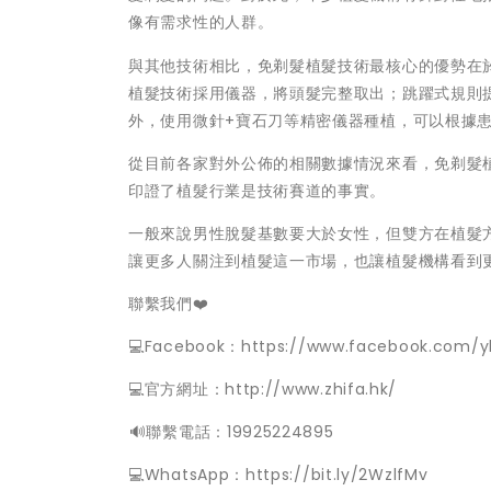
像有需求性的人群。
與其他技術相比，免剃髮植髮技術最核心的優勢在
植髮技術採用儀器，將頭髮完整取出；跳躍式規則
外，使用微針+寶石刀等精密儀器種植，可以根據
從目前各家對外公佈的相關數據情況來看，免剃髮
印證了植髮行業是技術賽道的事實。
一般來說男性脫髮基數要大於女性，但雙方在植髮
讓更多人關注到植髮這一市場，也讓植髮機構看到
聯繫我們❤️
💻Facebook：https://www.facebook.com/y
💻官方網址：http://www.zhifa.hk/
️🔊聯繫電話：19925224895
💻WhatsApp：https://bit.ly/2WzlfMv