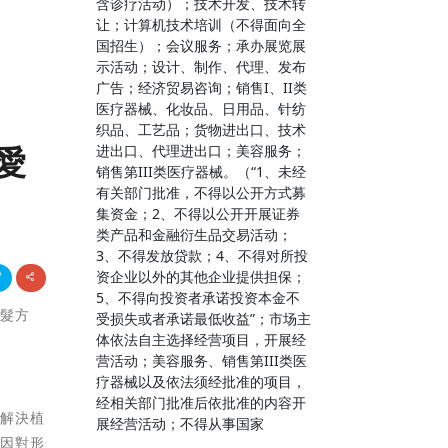
含诊疗活动）；技术开发、技术转
让；计算机技术培训（不得面向全
国招生）；会议服务；承办展览展
示活动；设计、制作、代理、发布
广告；经济贸易咨询；销售I、II类
医疗器械、化妆品、日用品、针纺
织品、工艺品；货物进出口、技术
愛
进出口、代理进出口；美容服务；
销售第III类医疗器械。（“1、未经
有关部门批准，不得以公开方式募
集资金；2、不得以公开开展证券
类产品和金融衍生品交易活动；
3、不得发放贷款；4、不得对所投
资企业以外的其他企业提供担保；
5、不得向投资者承诺投资本金不
植髮方
受损失或者承诺最低收益”；市场主
体依法自主选择经营项目，开展经
营活动；美容服务、销售第III类医
疗器械以及依法须经批准的项目，
经相关部门批准后依批准的内容开
要解決植
展经营活动；不得从事国家
原因對形