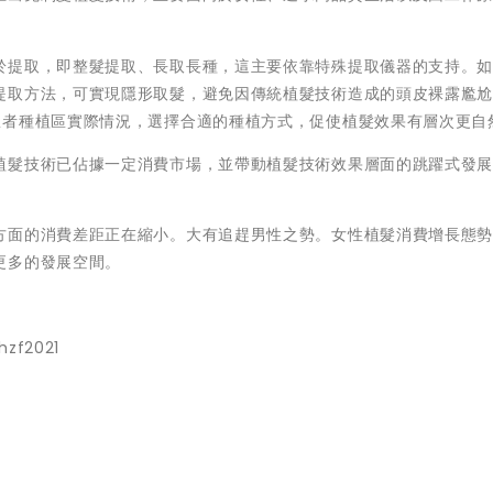
於提取，即整髮提取、長取長種，這主要依靠特殊提取儀器的支持。
提取方法，可實現隱形取髮，避免因傳統植髮技術造成的頭皮裸露尷
患者種植區實際情況，選擇合適的種植方式，促使植髮效果有層次更自
植髮技術已佔據一定消費市場，並帶動植髮技術效果層面的跳躍式發
方面的消費差距正在縮小。大有追趕男性之勢。女性植髮消費增長態
更多的發展空間。
hzf2021