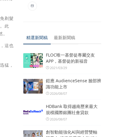
如免剃髮
尬。此
然。
精選新聞稿
最新新聞稿
展，這也
FLOC唯一基督徒專屬交友
APP，基督徒的新福音
勢迅猛，
2021/03/29
鎧應 AudienceSense 臉部辨
識功能上市
2026/08/07
HDBank 取得越南歷來最大
規模國際銀團社會貸款
2026/08/07
創智動能強化AI與經營雙軸