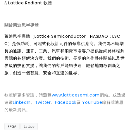
§
Lattice Radiant 軟體
關於萊迪思半導體
萊迪思半導體（Lattice Semiconductor；NASDAQ：LSC
C）是低功耗、可程式化設計元件的領導供應商。我們為不斷增
長的通訊、運算、工業、汽車和消費市場客戶提供從網路終端到
雲端的各類解決方案。我們的技術、長期的合作夥伴關係以及世
界級的技術支援，讓我們的客戶能夠快速、輕鬆地開啟創新之
旅，創造一個智慧、安全和互連的世界。
欲瞭解更多資訊，請瀏覽
www.latticesemi.com
網站。或透過
追蹤
LinkedIn
、
Twitter
、
Facebook
及
YouTube
瞭解萊迪思
的最新資訊。
FPGA
Lattice