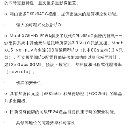
的即時更新特性，且支援多重影像配置。
o 藉由更多DSP和ADC模組，提供更強大的運算和控制功能。
· 強大的可程式化設計I/O
o MachXO5-NX FPGA解決了現代CPU和SoC面臨的挑戰
——
缺乏與系統中其他元件通訊時所需的3.3 V I/O訊號支援。Mach
XO5-NX FPGA有多達300個通用型I/O（其中80%支持3.3 V訊
號），可支援早期I/O配置且能提供附加功能以簡化板面設計，
如1.25 Gbps SGMII、預設下拉電阻、熱插拔和可程式化壓擺率
（slew rate）。
· 優異的安全性
o 具有加密位元流（AES256）和身份驗證（ECC256）的單晶
片多重開機。
o 目前沒有他牌的同級FPGA產品能提供運行時的安全功能。
· 具領導地位的電源效率和可靠性