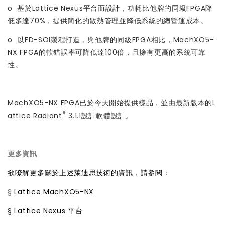
o 基於Lattice Nexus平台而設計，功耗比他牌的同級FPGA降
低多達70%，提供簡化的散熱管理並降低系統的總營運成本。
o 以FD-SOI製程打造，與他牌的同級FPGA相比，MachXO5-
NX FPGA的軟錯誤率可降低達100倍，且擁有更高的系統可靠
性。
MachXO5-NX FPGA已於今天開始提供樣品，並由最新版本的L
®
attice Radiant
3.1.1設計軟體設計。
更多資訊
欲瞭解更多關於上述萊迪思技術的資訊，請參閱：
§
Lattice MachXO5-NX
§
Lattice Nexus 平台