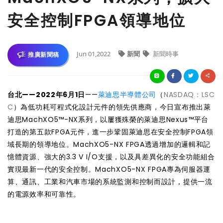
安全控制FPGA領導地位
Jun 01,2022
新聞
新聞時事
推廣新聞稿
台北——2022年6月1日
——
萊迪思半導體公司
（
NASDAQ：LSC
C
）為低功耗可程式化設計元件的領先供應商，今日宣布推出萊
迪思MachXO5™-NX系列，以屢獲殊榮的萊迪思Nexus™平台
打造的第五款FPGA元件，進一步鞏固萊迪思在安全控制FPGA領
域長期的領導地位。MachXO5-NX FPGA透過增加的邏輯和記
憶體資源、強大的3.3 V I/O支援，以及具差異化的安全功能組合
實現最新一代的安全控制。MachXO5-NX FPGA專為伺服器運
算、通訊、工業和汽車市場的系統監測和控制而設計，提供一流
的電源效率和可靠性。