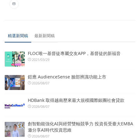
精選新聞稿
最新新聞稿
FLOC唯一基督徒專屬交友APP，基督徒的新福音
2021/03/29
鎧應 AudienceSense 臉部辨識功能上市
2026/08/07
HDBank 取得越南歷來最大規模國際銀團社會貸款
2026/08/07
創智動能強化AI與經營雙軸競爭力 投資長受臺大EMBA
邀分享AI時代投資思維
2026/08/07