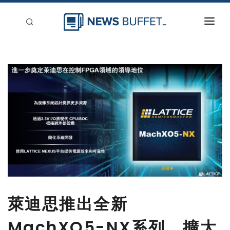
回到首頁
新聞稿分類
登入
刊登
萊迪思推出全新
MachXO5-NX系列，擴大