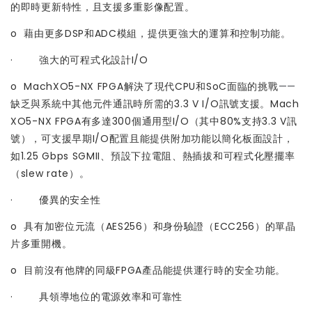
的即時更新特性，且支援多重影像配置。
o 藉由更多DSP和ADC模組，提供更強大的運算和控制功能。
· 強大的可程式化設計I/O
o MachXO5-NX FPGA解決了現代CPU和SoC面臨的挑戰
——
缺乏與系統中其他元件通訊時所需的3.3 V I/O訊號支援。Mach
XO5-NX FPGA有多達300個通用型I/O（其中80%支持3.3 V訊
號），可支援早期I/O配置且能提供附加功能以簡化板面設計，
如1.25 Gbps SGMII、預設下拉電阻、熱插拔和可程式化壓擺率
（slew rate）。
· 優異的安全性
o 具有加密位元流（AES256）和身份驗證（ECC256）的單晶
片多重開機。
o 目前沒有他牌的同級FPGA產品能提供運行時的安全功能。
· 具領導地位的電源效率和可靠性