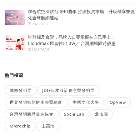
聯合航空深耕台灣40週年 持續投資市場、升級機隊並強
化全球航網連結
2026/08/06
社群觸及會變，品牌入口要掌握在自己手上：
Cloudmax 匯智推出 .tw／.台灣網域限時優惠
2026/08/06
熱門標籤
國際發明展
JDIE日本設計創意暨發明展
世界發明智慧財產聯盟總會
中國文化大學
OpView
台灣發明商品促進協會
SocialLab
北市圖
Microchip
上高地