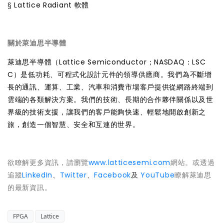
§
Lattice Radiant 軟體
關於萊迪思半導體
萊迪思半導體（Lattice Semiconductor；NASDAQ：LSC
C）是低功耗、可程式化設計元件的領導供應商。我們為不斷增
長的通訊、運算、工業、汽車和消費市場客戶提供從網路終端到
雲端的各類解決方案。我們的技術、長期的合作夥伴關係以及世
界級的技術支援，讓我們的客戶能夠快速、輕鬆地開啟創新之
旅，創造一個智慧、安全和互連的世界。
欲瞭解更多資訊，請瀏覽
www.latticesemi.com
網站。或透過
追蹤
LinkedIn
、
Twitter
、
Facebook
及
YouTube
瞭解萊迪思
的最新資訊。
FPGA
Lattice