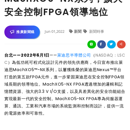
安全控制FPGA領導地位
Jun 01,2022
新聞
新聞時事
推廣新聞稿
台北——2022年6月1日
——
萊迪思半導體公司
（
NASDAQ：LSC
C
）為低功耗可程式化設計元件的領先供應商，今日宣布推出萊
迪思MachXO5™-NX系列，以屢獲殊榮的萊迪思Nexus™平台
打造的第五款FPGA元件，進一步鞏固萊迪思在安全控制FPGA領
域長期的領導地位。MachXO5-NX FPGA透過增加的邏輯和記
憶體資源、強大的3.3 V I/O支援，以及具差異化的安全功能組合
實現最新一代的安全控制。MachXO5-NX FPGA專為伺服器運
算、通訊、工業和汽車市場的系統監測和控制而設計，提供一流
的電源效率和可靠性。