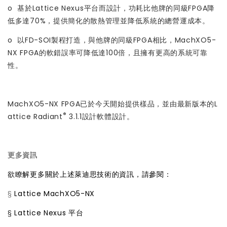
o 基於Lattice Nexus平台而設計，功耗比他牌的同級FPGA降
低多達70%，提供簡化的散熱管理並降低系統的總營運成本。
o 以FD-SOI製程打造，與他牌的同級FPGA相比，MachXO5-
NX FPGA的軟錯誤率可降低達100倍，且擁有更高的系統可靠
性。
MachXO5-NX FPGA已於今天開始提供樣品，並由最新版本的L
®
attice Radiant
3.1.1設計軟體設計。
更多資訊
欲瞭解更多關於上述萊迪思技術的資訊，請參閱：
§
Lattice MachXO5-NX
§
Lattice Nexus 平台