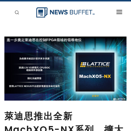
回到首頁
新聞稿分類
登入
刊登
萊迪思推出全新
MachXO5-NX系列，擴大