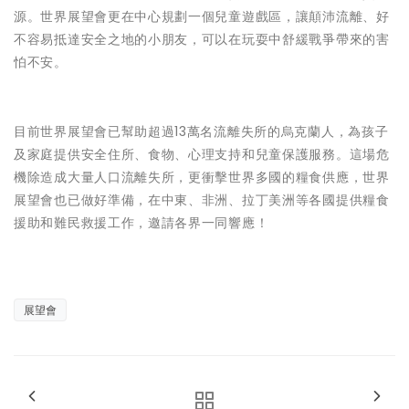
源。世界展望會更在中心規劃一個兒童遊戲區，讓顛沛流離、好
不容易抵達安全之地的小朋友，可以在玩耍中舒緩戰爭帶來的害
怕不安。
目前世界展望會已幫助超過13萬名流離失所的烏克蘭人，為孩子
及家庭提供安全住所、食物、心理支持和兒童保護服務。這場危
機除造成大量人口流離失所，更衝擊世界多國的糧食供應，世界
展望會也已做好準備，在中東、非洲、拉丁美洲等各國提供糧食
援助和難民救援工作，邀請各界一同響應！
展望會