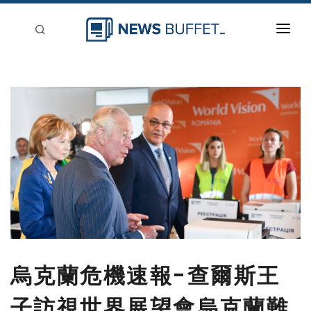
回到首頁
新聞稿分類
登入
刊登
烏克蘭危機速報-查爾斯王
子訪視世界展望會烏克蘭難