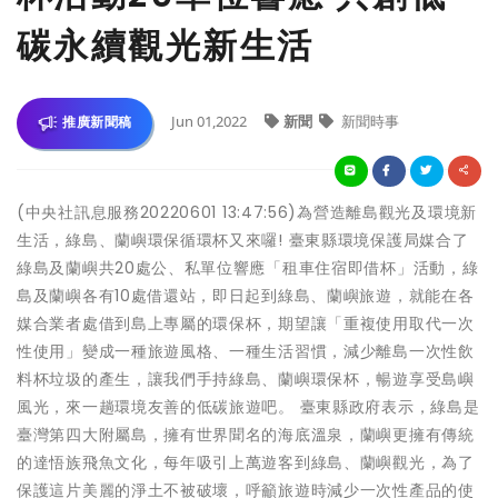
碳永續觀光新生活
Jun 01,2022
新聞
新聞時事
推廣新聞稿
(中央社訊息服務20220601 13:47:56)為營造離島觀光及環境新
生活，綠島、蘭嶼環保循環杯又來囉! 臺東縣環境保護局媒合了
綠島及蘭嶼共20處公、私單位響應「租車住宿即借杯」活動，綠
島及蘭嶼各有10處借還站，即日起到綠島、蘭嶼旅遊，就能在各
媒合業者處借到島上專屬的環保杯，期望讓「重複使用取代一次
性使用」變成一種旅遊風格、一種生活習慣，減少離島一次性飲
料杯垃圾的產生，讓我們手持綠島、蘭嶼環保杯，暢遊享受島嶼
風光，來一趟環境友善的低碳旅遊吧。 臺東縣政府表示，綠島是
臺灣第四大附屬島，擁有世界聞名的海底溫泉，蘭嶼更擁有傳統
的達悟族飛魚文化，每年吸引上萬遊客到綠島、蘭嶼觀光，為了
保護這片美麗的淨土不被破壞，呼籲旅遊時減少一次性產品的使