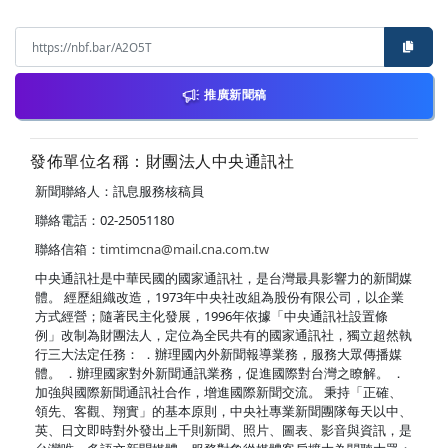
推廣新聞稿
發佈單位名稱：財團法人中央通訊社
新聞聯絡人：訊息服務核稿員
聯絡電話：02-25051180
聯絡信箱：
timtimcna@mail.cna.com.tw
中央通訊社是中華民國的國家通訊社，是台灣最具影響力的新聞媒
體。 經歷組織改造，1973年中央社改組為股份有限公司，以企業
方式經營；隨著民主化發展，1996年依據「中央通訊社設置條
例」改制為財團法人，定位為全民共有的國家通訊社，獨立超然執
行三大法定任務： ．辦理國內外新聞報導業務，服務大眾傳播媒
體。 ．辦理國家對外新聞通訊業務，促進國際對台灣之瞭解。 ．
加強與國際新聞通訊社合作，增進國際新聞交流。 秉持「正確、
領先、客觀、翔實」的基本原則，中央社專業新聞團隊每天以中、
英、日文即時對外發出上千則新聞、照片、圖表、影音與資訊，是