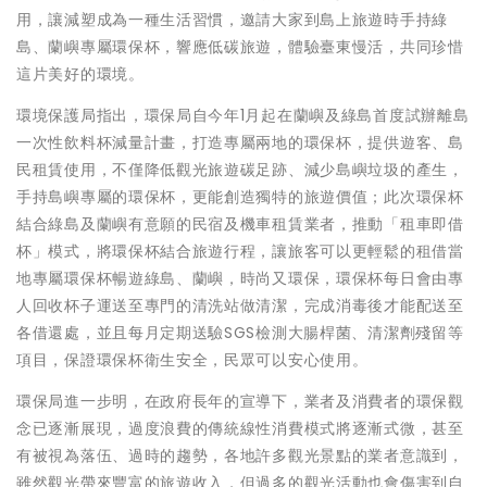
用，讓減塑成為一種生活習慣，邀請大家到島上旅遊時手持綠
島、蘭嶼專屬環保杯，響應低碳旅遊，體驗臺東慢活，共同珍惜
這片美好的環境。
環境保護局指出，環保局自今年1月起在蘭嶼及綠島首度試辦離島
一次性飲料杯減量計畫，打造專屬兩地的環保杯，提供遊客、島
民租賃使用，不僅降低觀光旅遊碳足跡、減少島嶼垃圾的產生，
手持島嶼專屬的環保杯，更能創造獨特的旅遊價值；此次環保杯
結合綠島及蘭嶼有意願的民宿及機車租賃業者，推動「租車即借
杯」模式，將環保杯結合旅遊行程，讓旅客可以更輕鬆的租借當
地專屬環保杯暢遊綠島、蘭嶼，時尚又環保，環保杯每日會由專
人回收杯子運送至專門的清洗站做清潔，完成消毒後才能配送至
各借還處，並且每月定期送驗SGS檢測大腸桿菌、清潔劑殘留等
項目，保證環保杯衛生安全，民眾可以安心使用。
環保局進一步明，在政府長年的宣導下，業者及消費者的環保觀
念已逐漸展現，過度浪費的傳統線性消費模式將逐漸式微，甚至
有被視為落伍、過時的趨勢，各地許多觀光景點的業者意識到，
雖然觀光帶來豐富的旅遊收入，但過多的觀光活動也會傷害到自