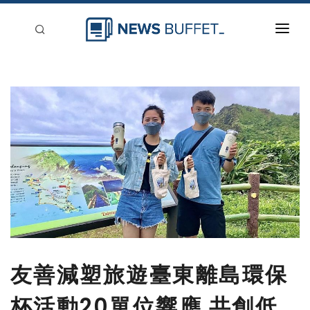
回到首頁
新聞稿分類
登入
刊登
友善減塑旅遊臺東離島環保
杯活動20單位響應 共創低