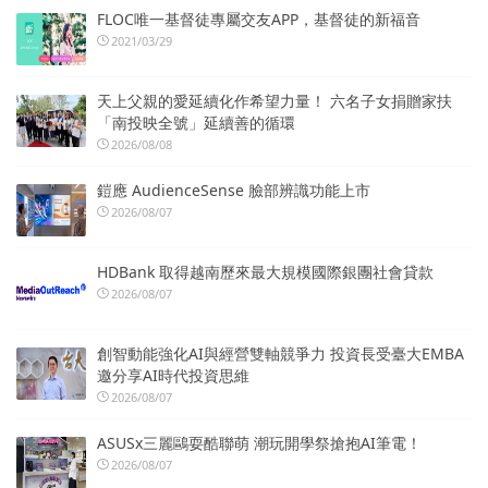
FLOC唯一基督徒專屬交友APP，基督徒的新福音
2021/03/29
天上父親的愛延續化作希望力量！ 六名子女捐贈家扶
「南投映全號」延續善的循環
2026/08/08
鎧應 AudienceSense 臉部辨識功能上市
2026/08/07
HDBank 取得越南歷來最大規模國際銀團社會貸款
2026/08/07
創智動能強化AI與經營雙軸競爭力 投資長受臺大EMBA
邀分享AI時代投資思維
2026/08/07
ASUSx三麗鷗耍酷聯萌 潮玩開學祭搶抱AI筆電！
2026/08/07