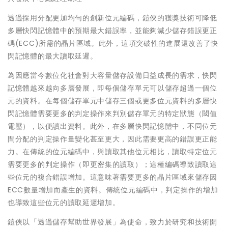
透過採用分配更加均勻的創新位元編碼，鎧俠的獲獎技術可降低
多層快閃記憶體中的預期最大錯誤率，並能夠減少儲存錯誤更正
碼(ECC)所需的晶片區域。此外，這項突破性的進展還改善了快
閃記憶體的最大讀取延遲。
為因應當今數位化社會對大容量儲存設備日益成長的需求，快閃
記憶體越來越向多層發展，即每個儲存單元可以儲存超過一個位
元的資料。在每個儲存單元中儲存三個或更多位元資料的多層快
閃記憶體需要更多的判定操作來判別儲存單元的特定狀態（閾值
電壓），以便讀出資料。此外，在多層快閃記憶體中，不同位元
間分配的判定操作量變化甚至更大，因此需要更高的錯誤更正能
力。在傳統的位元編碼中，與讀取其他位元相比，讀取特定位元
需要更多的判定操作（即更密集的讀取）；這種編碼導致讀取這
些位元的複合錯誤增加。這意味著需要更多的晶片區域來儲存因
ECC數量增加而產生的資料。傳統位元編碼中，判定操作的增加
也導致這些位元的讀取延遲增加。
鎧俠以「透過儲存幫助世界發展」為使命，致力於研究和技術開