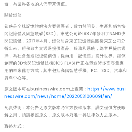
發，為世界各地的人們帶來價值。
關於鎧俠
鎧俠是全球記憶體解決方案領導者，致力於開發、生產和銷售快
閃記憶體及固態硬碟(SSD)。東芝公司於1987年發明了NAND快
閃記憶體，2017年4月，鎧俠前身東芝記憶體集團從東芝公司分
拆出來。鎧俠致力於透過提供產品、服務和系統，為客戶提供選
擇，為社會創造記憶體價值，從而用「記憶體」提升世界。鎧俠
創新的3D快閃記憶體技術BiCS FLASH™正在塑造諸多高容量應
用的未來儲存方式，其中包括高階智慧手機、PC、SSD、汽車和
資料中心等。
原文版本可在businesswire.com上查閱：
https://www.busi
nesswire.com/news/home/20220531006091/en/
免責聲明：本公告之原文版本乃官方授權版本。譯文僅供方便瞭
解之用，煩請參照原文，原文版本乃唯一具法律效力之版本。
聯絡方式：