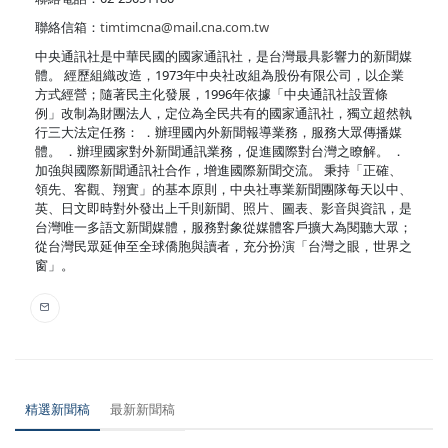
聯絡信箱：
timtimcna@mail.cna.com.tw
中央通訊社是中華民國的國家通訊社，是台灣最具影響力的新聞媒
體。 經歷組織改造，1973年中央社改組為股份有限公司，以企業
方式經營；隨著民主化發展，1996年依據「中央通訊社設置條
例」改制為財團法人，定位為全民共有的國家通訊社，獨立超然執
行三大法定任務： ．辦理國內外新聞報導業務，服務大眾傳播媒
體。 ．辦理國家對外新聞通訊業務，促進國際對台灣之瞭解。 ．
加強與國際新聞通訊社合作，增進國際新聞交流。 秉持「正確、
領先、客觀、翔實」的基本原則，中央社專業新聞團隊每天以中、
英、日文即時對外發出上千則新聞、照片、圖表、影音與資訊，是
台灣唯一多語文新聞媒體，服務對象從媒體客戶擴大為閱聽大眾；
從台灣民眾延伸至全球僑胞與讀者，充分扮演「台灣之眼，世界之
窗」。
精選新聞稿
最新新聞稿