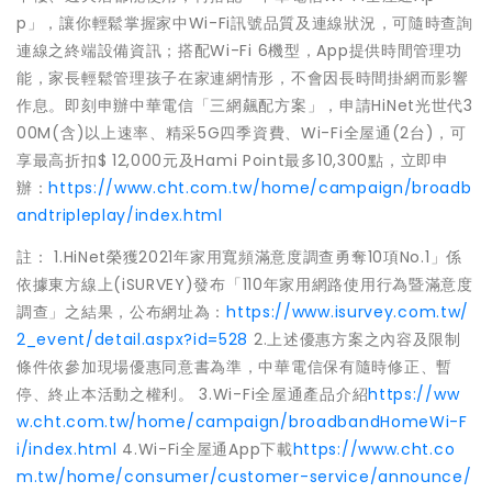
p」，讓你輕鬆掌握家中Wi-Fi訊號品質及連線狀況，可隨時查詢
連線之終端設備資訊；搭配Wi-Fi 6機型，App提供時間管理功
能，家長輕鬆管理孩子在家連網情形，不會因長時間掛網而影響
作息。即刻申辦中華電信「三網飆配方案」，申請HiNet光世代3
00M(含)以上速率、精采5G四季資費、Wi-Fi全屋通(2台)，可
享最高折扣$ 12,000元及Hami Point最多10,300點，立即申
辦：
https://www.cht.com.tw/home/campaign/broadb
andtripleplay/index.html
註： 1.HiNet榮獲2021年家用寬頻滿意度調查勇奪10項No.1」係
依據東方線上(iSURVEY)發布「110年家用網路使用行為暨滿意度
調查」之結果，公布網址為：
https://www.isurvey.com.tw/
2_event/detail.aspx?id=528
2.上述優惠方案之內容及限制
條件依參加現場優惠同意書為準，中華電信保有隨時修正、暫
停、終止本活動之權利。 3.Wi-Fi全屋通產品介紹
https://ww
w.cht.com.tw/home/campaign/broadbandHomeWi-F
i/index.html
4.Wi-Fi全屋通App下載
https://www.cht.co
m.tw/home/consumer/customer-service/announce/