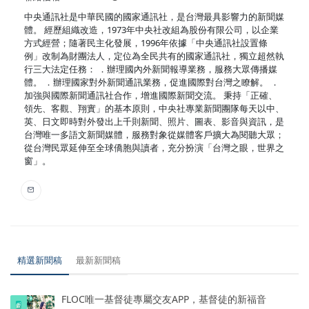
中央通訊社是中華民國的國家通訊社，是台灣最具影響力的新聞媒
體。 經歷組織改造，1973年中央社改組為股份有限公司，以企業
方式經營；隨著民主化發展，1996年依據「中央通訊社設置條
例」改制為財團法人，定位為全民共有的國家通訊社，獨立超然執
行三大法定任務： ．辦理國內外新聞報導業務，服務大眾傳播媒
體。 ．辦理國家對外新聞通訊業務，促進國際對台灣之瞭解。 ．
加強與國際新聞通訊社合作，增進國際新聞交流。 秉持「正確、
領先、客觀、翔實」的基本原則，中央社專業新聞團隊每天以中、
英、日文即時對外發出上千則新聞、照片、圖表、影音與資訊，是
台灣唯一多語文新聞媒體，服務對象從媒體客戶擴大為閱聽大眾；
從台灣民眾延伸至全球僑胞與讀者，充分扮演「台灣之眼，世界之
窗」。
精選新聞稿
最新新聞稿
FLOC唯一基督徒專屬交友APP，基督徒的新福音