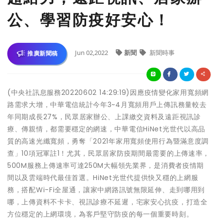
公、學習防疫好安心！
Jun 02,2022
新聞
新聞時事
推廣新聞稿
(中央社訊息服務20220602 14:29:19)因應疫情變化家用寬頻網
路需求大增，中華電信統計今年3~4月寬頻用戶上傳訊務量較去
年同期成長27%，民眾居家辦公、上課繳交資料及遠距視訊診
療、傳親情，都需要穩定的網速，中華電信HiNet光世代以高品
質的高速光纖寬頻，勇奪「2021年家用寬頻使用行為暨滿意度調
查」10項冠軍註1！尤其，民眾居家防疫期間最需要的上傳速率，
500M服務上傳速率可達250M大幅領先業界，是消費者疫情期
間以及雲端時代最佳首選。HiNet光世代提供快又穩的上網服
務，搭配Wi-Fi全屋通，讓家中網路訊號無限延伸、走到哪用到
哪，上傳資料不卡卡、視訊診療不延遲，宅家安心抗疫，打造全
方位穩定的上網環境，為客戶堅守防疫的每一個重要時刻。