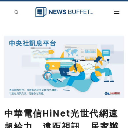
回到首頁
新聞稿分類
登入
刊登
中華電信HiNet光世代網速
超給力，遠距視訊、居家辦