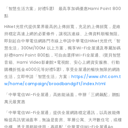
「智慧生活方案」好禮5選1 最高享加碼優惠Hami Point 800
點
HiNet光世代提供業界最高的上傳頻寬，充足的上傳頻寬，是維
持穩定高速上網的必要條件，讓視訊連線、上傳資料順暢無阻。
即刻起自中華電信網路門市線上申請中華電信HiNet光世代「智
慧生活」300M/100M 以上方案，獨享Wi-Fi全屋通及專屬加碼
好禮Hami Point 800點，可自由選擇Wi-Fi全屋通、i寶貝智慧
音箱、Hami Video影劇館+電視館、安心上網資安服務、行動
購機折抵金4000元等好禮5選1，享受全屋通的暢快無限的網路
生活，立即申請「智慧生活」方案：
https://www.cht.com.t
w/home/campaign/broadbandgift/index.html
「中華電信Wi-Fi全屋通」高效能涵蓋，申辦「三網飆配」贈點
萬元最實惠
「中華電信Wi-Fi全屋通」提供全屋網路穩定通訊，以高效能傳
輸提高訊號涵蓋率，無論是套房、單層公寓、大坪數住宅，或樓
中樓、透天厝都能使用；再搭配「中華電信Wi-Fi全屋通Ap