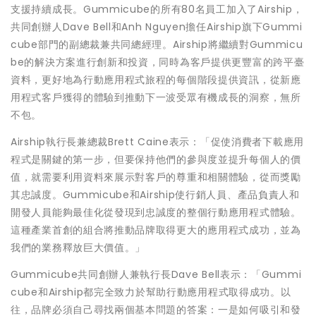
支援持續成長。Gummicube的所有80名員工加入了Airship，
共同創辦人Dave Bell和Anh Nguyen擔任Airship旗下Gummi
cube部門的副總裁兼共同總經理。Airship將繼續對Gummicu
be的解決方案進行創新和投資，同時為客戶提供更豐富的跨平臺
資料，更好地為行動應用程式旅程的每個階段提供資訊，從新應
用程式客戶獲得的體驗到推動下一波受眾有機成長的洞察，無所
不包。
Airship執行長兼總裁Brett Caine表示：「促使消費者下載應用
程式是關鍵的第一步，但要保持他們的參與度並提升每個人的價
值，就需要利用資料來展示對客戶的尊重和相關體驗，從而獎勵
其忠誠度。Gummicube和Airship使行銷人員、產品負責人和
開發人員能夠最佳化從發現到忠誠度的整個行動應用程式體驗。
這種產業首創的組合將推動品牌取得更大的應用程式成功，並為
我們的業務釋放巨大價值。」
Gummicube共同創辦人兼執行長Dave Bell表示：「Gummi
cube和Airship都完全致力於幫助行動應用程式取得成功。以
往，品牌必須自己尋找兩個基本問題的答案：一是如何吸引和發