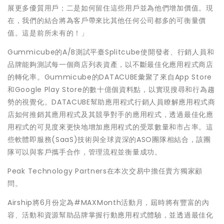
展更多優質用戶；二是如何留住這些用戶並為他們增加價值。現
在，我們的結合將為客戶帶來比其他任何公司都多的可衡量價
值。這是前所未有的！」
Gummicube的A/B測試平臺Splitcube使開發者、行銷人員和
品牌能夠測試每一個商店列表資產，以不斷最佳化應用程式商店
的轉化率。Gummicube的DATACUBE彙聚了來自App Store
和Google Play Store的數十億個資料點，以實現搜尋和行為趨
勢的視覺化。DATACUBE幫助應用程式行銷人員瞭解應用程式商
店如何推銷其應用程式及其競爭對手的應用程式，透過最佳化應
用程式的可見度來更快地增加應用程式的受眾數量和市占率。這
些軟體即服務(SaaS)技術與全球資深的ASO團隊相結合，該團
隊可以與客戶攜手合作，管理流程並衡量成功。
Peak Technology Partners在本次交易中擔任賣方獨家顧
問。
Airship將6月份定為#MAXMonth活動月，屆時將有豐富的內
容、活動和資源幫助品牌掌握行動應用程式體驗，並透過最佳化