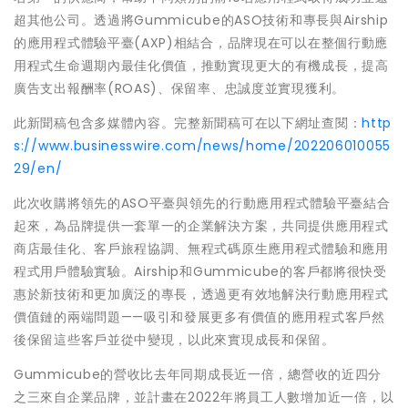
超其他公司。透過將Gummicube的ASO技術和專長與Airship
的應用程式體驗平臺(AXP)相結合，品牌現在可以在整個行動應
用程式生命週期內最佳化價值，推動實現更大的有機成長，提高
廣告支出報酬率(ROAS)、保留率、忠誠度並實現獲利。
此新聞稿包含多媒體內容。完整新聞稿可在以下網址查閱：
http
s://www.businesswire.com/news/home/202206010055
29/en/
此次收購將領先的ASO平臺與領先的行動應用程式體驗平臺結合
起來，為品牌提供一套單一的企業解決方案，共同提供應用程式
商店最佳化、客戶旅程協調、無程式碼原生應用程式體驗和應用
程式用戶體驗實驗。Airship和Gummicube的客戶都將很快受
惠於新技術和更加廣泛的專長，透過更有效地解決行動應用程式
價值鏈的兩端問題——吸引和發展更多有價值的應用程式客戶然
後保留這些客戶並從中變現，以此來實現成長和保留。
Gummicube的營收比去年同期成長近一倍，總營收的近四分
之三來自企業品牌，並計畫在2022年將員工人數增加近一倍，以