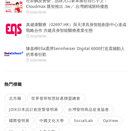
社群觸及會變，品牌入口要掌握在自己手上：
Cloudmax 匯智推出 .tw／.台灣網域限時優惠
2026/08/06
真健康醫療（02697.HK）與天津具身智能創新中心達成
戰略合作 共建具身智能醫療產業生態
2026/08/06
陳嘉樺Ella選擇Sennheiser Digital 6000打造震撼動人
的青春狂歡
2026/08/06
熱門標籤
北市圖
世界發明智慧財產聯盟總會
JDIE日本設計創意暨發明展
台灣發明商品促進協會
國際發明展
中國文化大學
SocialLab
OpView