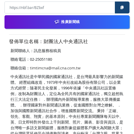
推廣新聞稿
發佈單位名稱：財團法人中央通訊社
新聞聯絡人：訊息服務核稿員
聯絡電話：02-25051180
聯絡信箱：
timtimcna@mail.cna.com.tw
中央通訊社是中華民國的國家通訊社，是台灣最具影響力的新聞媒
體。 經歷組織改造，1973年中央社改組為股份有限公司，以企業
方式經營；隨著民主化發展，1996年依據「中央通訊社設置條
例」改制為財團法人，定位為全民共有的國家通訊社，獨立超然執
行三大法定任務： ．辦理國內外新聞報導業務，服務大眾傳播媒
體。 ．辦理國家對外新聞通訊業務，促進國際對台灣之瞭解。 ．
加強與國際新聞通訊社合作，增進國際新聞交流。 秉持「正確、
領先、客觀、翔實」的基本原則，中央社專業新聞團隊每天以中、
英、日文即時對外發出上千則新聞、照片、圖表、影音與資訊，是
台灣唯一多語文新聞媒體，服務對象從媒體客戶擴大為閱聽大眾；
從台灣民眾延伸至全球僑胞與讀者，充分扮演「台灣之眼，世界之