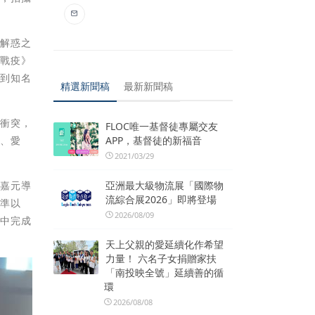
了解惑之
《戰疫》
請到知名
精選新聞稿
最新新聞稿
間衝突，
FLOC唯一基督徒專屬交友
APP，基督徒的新福音
情、愛
2021/03/29
亞洲最大級物流展「國際物
李嘉元導
流綜合展2026」即將登場
水準以
2026/08/09
學中完成
天上父親的愛延續化作希望
力量！ 六名子女捐贈家扶
「南投映全號」延續善的循
環
2026/08/08