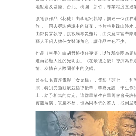
地點遍及基隆、台北、桃園、新竹，專業程度直逼
微電影作品《花徒》由李冠宏執導，描述一位住在
旅，一同去尋訪傳說中的紅花，本片特別跋山涉水
由鄒長霖執導，挑戰病毒災難片，由失意軍官帶隊
藝人王俐人擔任女醫師角色，讓作品生色不少。
作品《車手》由胡哲榕擔任導演，以詐騙集團為題
進而彰顯人性的光明面。《在最後之後》導演為孫
情、友情在人際關係中的交錯。
曾在知名賣座電影「女鬼橋」，電影「頭七」，和
演，特別受邀觀展並指導後輩，李嘉元說，學生作
上，給予相當的肯定。這群畢業生在畢籌會會長許
實體展演，實屬不易，也為同學們的努力，找到呈