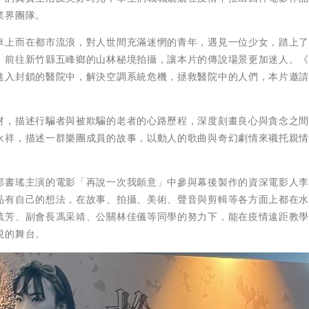
業界團隊。
車上而在都市流浪，對人世間充滿迷惘的青年，遇見一位少女，踏上
，前往新竹縣五峰鄉的山林秘境拍攝，讓本片的傳說場景更加迷人。
進入封鎖的醫院中，解決空調系統危機，拯救醫院中的人們，本片邀
材，描述行騙者與被欺騙的老者的心路歷程，深度刻畫良心與貪念之
永祥，描述一群樂團成員的故事，以動人的歌曲與奇幻劇情來襯托親
郭書瑤主演的電影「再說一次我願意」中參與幕後製作的資深電影人
品有自己的想法，在故事、拍攝、美術、聲音與剪輯等各方面上都在
毓芳、副會長馮采靖、公關林佳儀等同學的努力下，能在疫情遠距教
現的舞台。