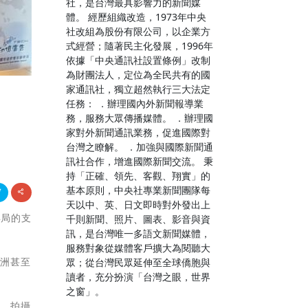
社，是台灣最具影響力的新聞媒
體。 經歷組織改造，1973年中央
社改組為股份有限公司，以企業方
式經營；隨著民主化發展，1996年
依據「中央通訊社設置條例」改制
為財團法人，定位為全民共有的國
家通訊社，獨立超然執行三大法定
任務： ．辦理國內外新聞報導業
務，服務大眾傳播媒體。 ．辦理國
家對外新聞通訊業務，促進國際對
台灣之瞭解。 ．加強與國際新聞通
訊社合作，增進國際新聞交流。 秉
持「正確、領先、客觀、翔實」的
基本原則，中央社專業新聞團隊每
天以中、英、日文即時對外發出上
年局的支
千則新聞、照片、圖表、影音與資
訊，是台灣唯一多語文新聞媒體，
服務對象從媒體客戶擴大為閱聽大
亞洲甚至
眾；從台灣民眾延伸至全球僑胞與
讀者，充分扮演「台灣之眼，世界
之窗」。
品，拍攝