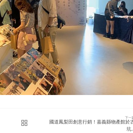
下一
國道鳳梨田創意行銷！嘉義縣物產館於
坑..