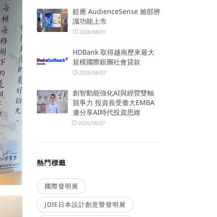
鎧應 AudienceSense 臉部辨
識功能上市
2026/08/07
HDBank 取得越南歷來最大
規模國際銀團社會貸款
2026/08/07
創智動能強化AI與經營雙軸
競爭力 投資長受臺大EMBA
邀分享AI時代投資思維
2026/08/07
熱門標籤
國際發明展
JDIE日本設計創意暨發明展