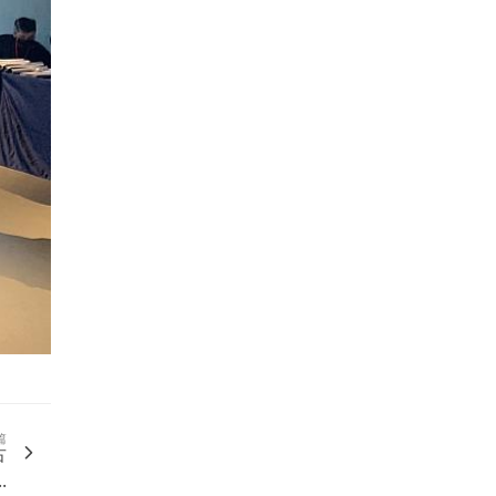
篇
古
.